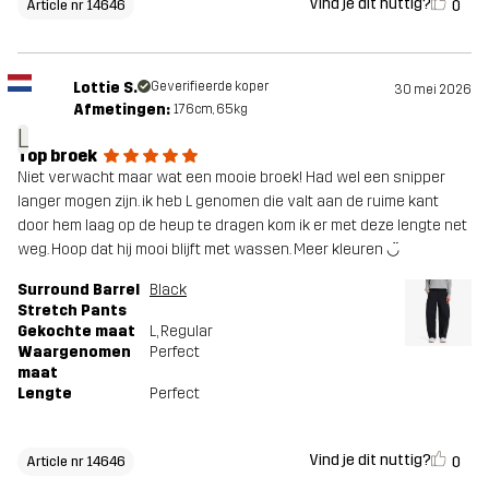
Vind je dit nuttig?
0
Article nr 14646
Lottie S.
Geverifieerde koper
30 mei 2026
Afmetingen:
176cm, 65kg
L
Top broek
Niet verwacht maar wat een mooie broek! Had wel een snipper
langer mogen zijn. ik heb L genomen die valt aan de ruime kant
door hem laag op de heup te dragen kom ik er met deze lengte net
weg. Hoop dat hij mooi blijft met wassen. Meer kleuren ◡̈
Surround Barrel
Black
Stretch Pants
Gekochte maat
L
, Regular
Waargenomen
Perfect
maat
Lengte
Perfect
Vind je dit nuttig?
0
Article nr 14646