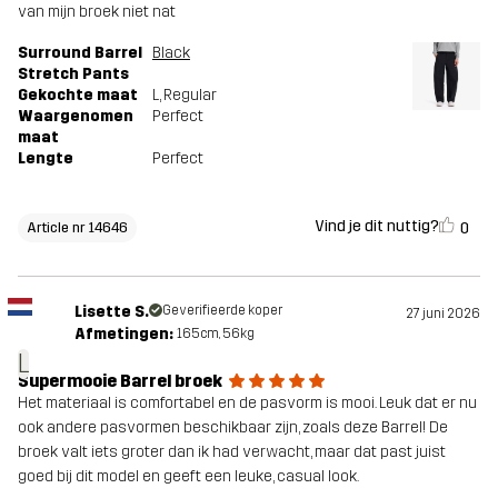
van mijn broek niet nat
Surround Barrel
Black
Stretch Pants
Gekochte maat
L
, Regular
Waargenomen
Perfect
maat
Lengte
Perfect
Vind je dit nuttig?
0
Article nr 14646
Lisette S.
Geverifieerde koper
27 juni 2026
Afmetingen:
165cm, 56kg
L
Supermooie Barrel broek
Het materiaal is comfortabel en de pasvorm is mooi. Leuk dat er nu
ook andere pasvormen beschikbaar zijn, zoals deze Barrel! De
broek valt iets groter dan ik had verwacht, maar dat past juist
goed bij dit model en geeft een leuke, casual look.