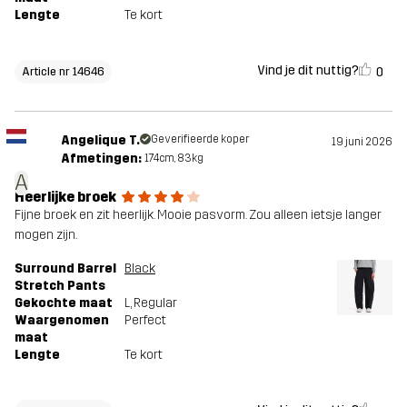
Lengte
Te kort
Vind je dit nuttig?
0
Article nr 14646
Angelique T.
Geverifieerde koper
19 juni 2026
Afmetingen:
174cm, 83kg
A
Heerlijke broek
Fijne broek en zit heerlijk. Mooie pasvorm. Zou alleen ietsje langer
mogen zijn.
Surround Barrel
Black
Stretch Pants
Gekochte maat
L
, Regular
Waargenomen
Perfect
maat
Lengte
Te kort