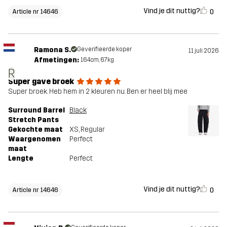
Vind je dit nuttig?
0
Article nr 14646
Ramona S.
Geverifieerde koper
11 juli 2026
Afmetingen:
164cm, 67kg
R
Super gave broek
Super broek. Heb hem in 2 kleuren nu. Ben er heel blij mee
Surround Barrel
Black
Stretch Pants
Gekochte maat
XS
, Regular
Waargenomen
Perfect
maat
Lengte
Perfect
Vind je dit nuttig?
0
Article nr 14646