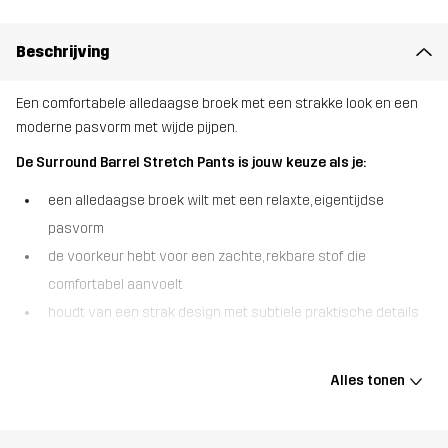
Beschrijving
Een comfortabele alledaagse broek met een strakke look en een
moderne pasvorm met wijde pijpen.
De Surround Barrel Stretch Pants is jouw keuze als je:
een alledaagse broek wilt met een relaxte, eigentijdse
pasvorm
de voorkeur hebt voor een zachte, rekbare stof die
comfortabel aanvoelt
houdt van een strak design met subtiele praktische details
De Surround Barrel Stretch Pants is ontworpen voor het dagelijks
leven, met een combinatie van comfort en een uniek ontwerp. De
Alles tonen
wijde pijpen zorgen voor een relaxte pasvorm met extra ruimte
rond de knieën en lopen licht taps toe naar het onderbeen. De
zachte, katoenachtige stretchstof biedt soepel draagcomfort en