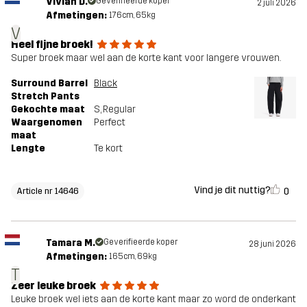
Vivian D.
Geverifieerde koper
2 juli 2026
Afmetingen:
176cm, 65kg
V
Heel fijne broek!
Super broek maar wel aan de korte kant voor langere vrouwen.
Surround Barrel
Black
Stretch Pants
Gekochte maat
S
, Regular
Waargenomen
Perfect
maat
Lengte
Te kort
Vind je dit nuttig?
0
Article nr 14646
Tamara M.
Geverifieerde koper
28 juni 2026
Afmetingen:
165cm, 69kg
T
Zeer leuke broek
Leuke broek wel iets aan de korte kant maar zo word de onderkant