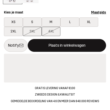
Kies je maat
Maatgids
XS
S
M
L
XL
2XL
3XL
4XL
Deze knop opent een modal met de bevestiging van een nieuw i
{{size}} niet beschikbaar
Notify
Plaats in winkelwagen
GRATIS LEVERING VANAF €100
ZWEEDS DESIGN & KWALITEIT
GEMIDDELDE BEOORDELING VAN 4.6 EN MEER DAN 840.000 REVIEWS