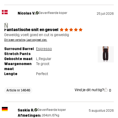
Nicolas V.
Geverifieerde koper
25 juli 2026
N
Fantastische snit en gevoel
Geweldig, voelt goed en cut is geweldig
Dit is een vertaling. Laat orgineel zien.
Surround Barrel
Espresso
Stretch Pants
Gekochte maat
L
, Regular
Waargenomen
Te groot
maat
Lengte
Perfect
Vind je dit nuttig?
0
Article nr 14646
Saskia R.
Geverifieerde koper
5 augustus 2026
Afmetingen:
164cm, 67kg