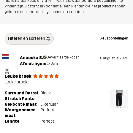
mails na aankoop of via Mijn Pagina's, waar eerdere bestellingen te
Ontworpen
ALLROUND
vinden zijn. Dit zorgt ervoor dat alleen klanten die het product hebben
voor
gekocht een beoordeling kunnen achterlaten.
Artikelnummer
14646_2001
Filteren en sorteren
64 Beoordelingen
Anoeska S.
Geverifieerde koper
6 augustus 2026
Afmetingen:
176cm
A
Leuke broek
Leuke broek.
Surround Barrel
Black
Stretch Pants
Gekochte maat
L
, Regular
Waargenomen
Perfect
maat
Lengte
Perfect