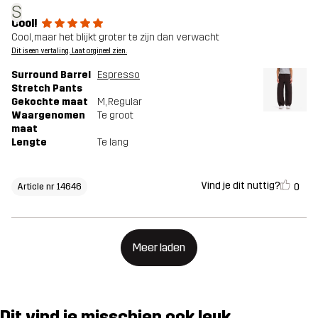
S
Cool!
Cool, maar het blijkt groter te zijn dan verwacht
Dit is een vertaling. Laat orgineel zien.
Surround Barrel
Espresso
Stretch Pants
Gekochte maat
M
, Regular
Waargenomen
Te groot
maat
Lengte
Te lang
Vind je dit nuttig?
0
Article nr 14646
Meer laden
Dit vind je misschien ook leuk