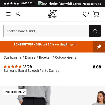
(845.883)
Klantenservice
Zoeken wissen
ZOMERUITVERKOOP: tot 50% korting
Shop nu
Startpagina
Dames
Broeken
Outdoor-jeans
€ 89
4.7 (64)
Surround Barrel Stretch Pants Dames
Model draagt