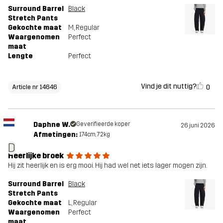
Surround Barrel
Black
Stretch Pants
Gekochte maat
M
, Regular
Waargenomen
Perfect
maat
Lengte
Perfect
Vind je dit nuttig?
0
Article nr 14646
Daphne W.
Geverifieerde koper
26 juni 2026
Afmetingen:
174cm, 72kg
D
Heerlijke broek
Hij zit heerlijk en is erg mooi. Hij had wel net iets lager mogen zijn.
Surround Barrel
Black
Stretch Pants
Gekochte maat
L
, Regular
Waargenomen
Perfect
maat