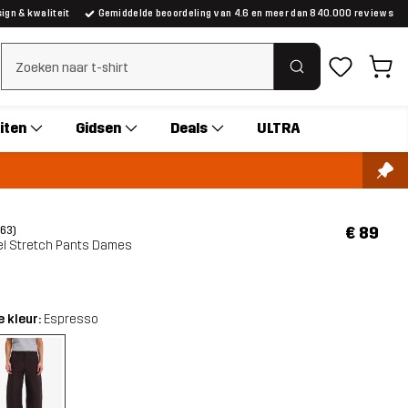
gn & kwaliteit
Gemiddelde beoordeling van 4.6 en meer dan 840.000 reviews
Zoeken wissen
iten
Gidsen
Deals
ULTRA
€ 89
(63)
el Stretch Pants Dames
 kleur:
Espresso