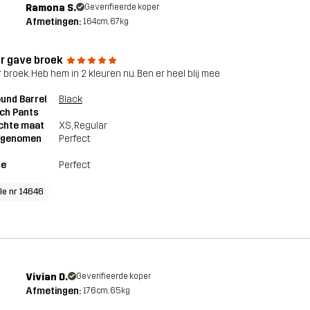
Ramona S.
Geverifieerde koper
Afmetingen:
164cm, 67kg
r gave broek
 broek. Heb hem in 2 kleuren nu. Ben er heel blij mee
und Barrel
Black
ch Pants
chte maat
XS
, Regular
genomen
Perfect
te
Perfect
cle nr 14646
Vivian D.
Geverifieerde koper
Afmetingen:
176cm, 65kg