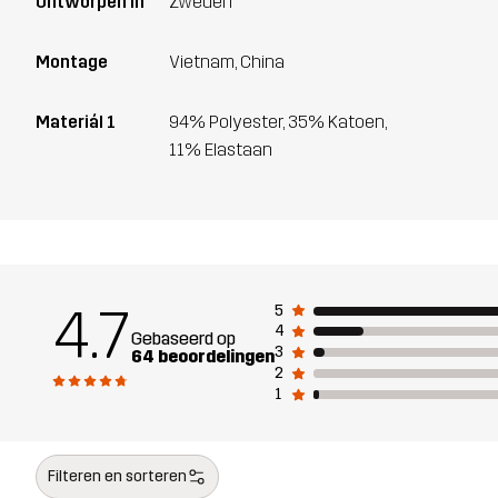
Ontworpen in
Zweden
Montage
Vietnam, China
Materiál 1
94% Polyester, 35% Katoen,
11% Elastaan
4.7
5
4
Gebaseerd op
3
64 beoordelingen
2
1
Filteren en sorteren