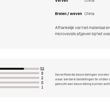
Verven
China
Breien / weven
China
Afhankelijk van het materiaal en
microvezels afgeven bij het wa
52
9
Geverifieerde beoordelingen worden i
2
waar eerdere bestellingen te vinden zi
0
gekocht een beoordeling kunnen acht
1