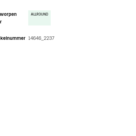
tworpen
ALLROUND
r
ikelnummer
14646_2237