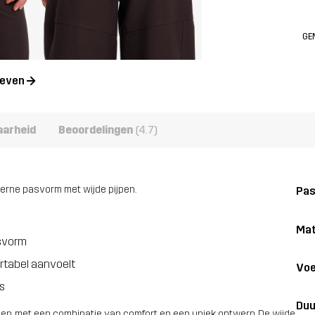
GE
geven
aarheid
Beoordelingen
(4.7)
erne pasvorm met wijde pijpen.
Pa
Mat
asvorm
rtabel aanvoelt
Voe
s
Duu
ven, met een combinatie van comfort en een uniek ontwerp. De wijde