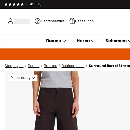
(845.858)
Klantenservice
Cadeaubon
Dames
Heren
Schoenen
Startpagina
Dames
Broeken
Outdoor-jeans
Surround Barrel Stret
Model draagt