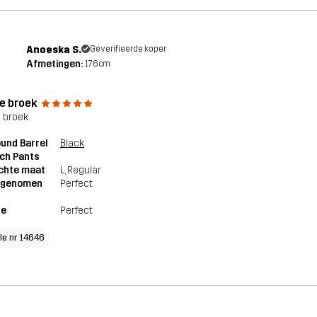
Anoeska S.
Geverifieerde koper
Afmetingen:
176cm
e broek
 broek.
und Barrel
Black
ch Pants
chte maat
L
, Regular
genomen
Perfect
te
Perfect
cle nr 14646