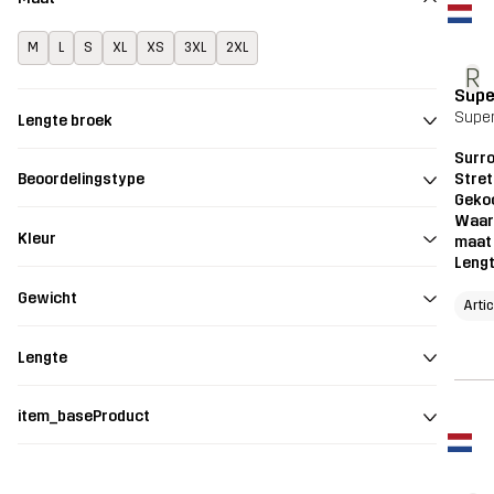
M
L
S
XL
XS
3XL
2XL
R
Supe
Super
Lengte broek
Surro
Stret
Beoordelingstype
Geko
Waar
Kleur
maat
Leng
Gewicht
Arti
Lengte
item_baseProduct