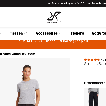
Gratis levering vanaf €100
Zweeds desi
Tassen
Accessoires
Tieners
Activite
ZOMERUITVERKOOP: tot 50% korting
Shop nu
ch Pants Dames Espresso
4.7 
Surround Barr
Geselecteerde