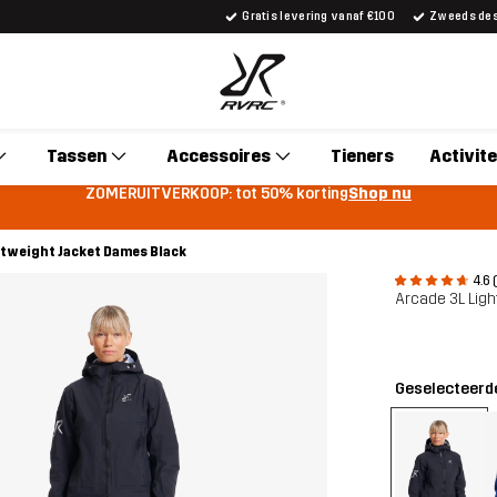
Gratis levering vanaf €100
Zweeds desi
Tassen
Accessoires
Tieners
Activite
ZOMERUITVERKOOP: tot 50% korting
Shop nu
htweight Jacket Dames Black
4.6 
Arcade 3L Lig
Geselecteerde