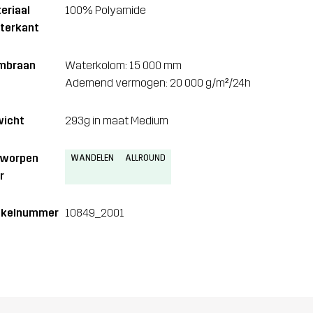
eriaal
100% Polyamide
terkant
mbraan
Waterkolom: 15 000 mm
Ademend vermogen: 20 000 g/m²/24h
icht
293g in maat Medium
tworpen
WANDELEN
ALLROUND
r
ikelnummer
10849_2001