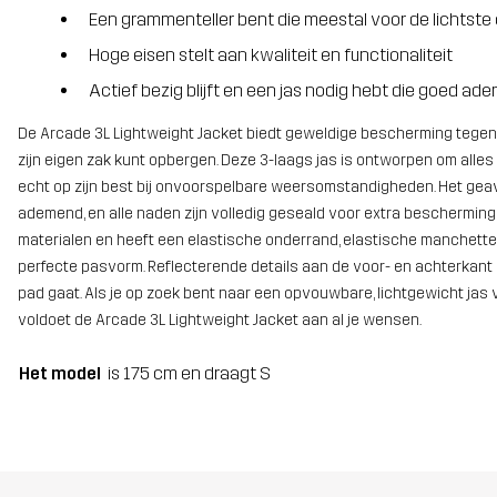
Een grammenteller bent die meestal voor de lichtste 
Hoge eisen stelt aan kwaliteit en functionaliteit
Actief bezig blijft en een jas nodig hebt die goed ade
De Arcade 3L Lightweight Jacket biedt geweldige bescherming tegen w
zijn eigen zak kunt opbergen. Deze 3-laags jas is ontworpen om alles 
echt op zijn best bij onvoorspelbare weersomstandigheden. Het gea
ademend, en alle naden zijn volledig geseald voor extra beschermin
materialen en heeft een elastische onderrand, elastische manchett
perfecte pasvorm. Reflecterende details aan de voor- en achterkant z
pad gaat. Als je op zoek bent naar een opvouwbare, lichtgewicht jas 
voldoet de Arcade 3L Lightweight Jacket aan al je wensen.
Het model
is 175 cm en draagt S