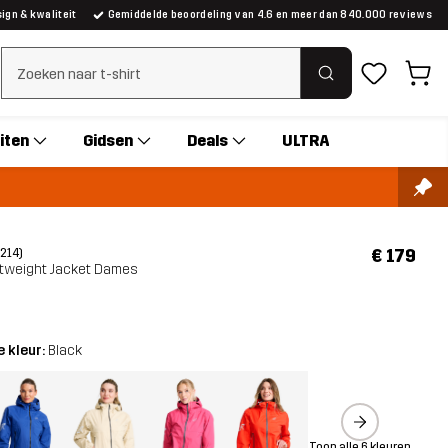
gn & kwaliteit
Gemiddelde beoordeling van 4.6 en meer dan 840.000 reviews
Zoeken wissen
iten
Gidsen
Deals
ULTRA
€ 179
(214)
htweight Jacket Dames
 kleur:
Black
Toon alle 6 kleuren