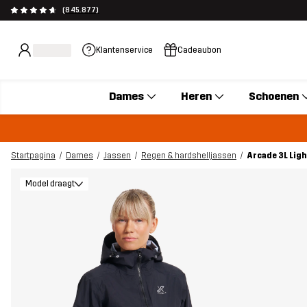
(845.877)
Klantenservice
Cadeaubon
Dames
Heren
Schoenen
Startpagina
Dames
Jassen
Regen & hardshelljassen
Arcade 3L Lig
Model draagt