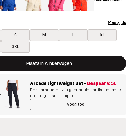
Maatgids
S
M
L
XL
3XL
ent een modal met de bevestiging van een nieuw item in het wink
 beschikbaar
Plaats in winkelwagen
Arcade Lightweight Set
-
Bespaar
€ 51
Deze producten zijn gebundelde artikelen, maak
+
nu je eigen set compleet!
Voeg toe