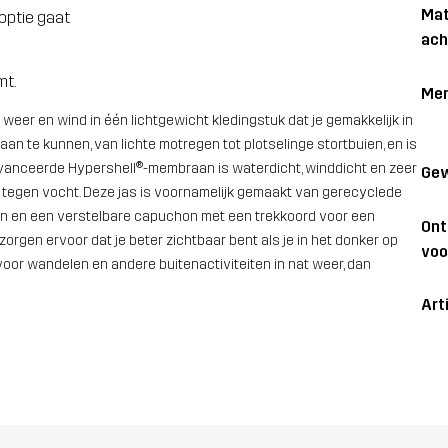
Mat
optie gaat
ach
mt.
Me
eer en wind in één lichtgewicht kledingstuk dat je gemakkelijk in
aan te kunnen, van lichte motregen tot plotselinge stortbuien, en is
vanceerde Hypershell®-membraan is waterdicht, winddicht en zeer
Gew
g tegen vocht. Deze jas is voornamelijk gemaakt van gerecyclede
en en een verstelbare capuchon met een trekkoord voor een
On
orgen ervoor dat je beter zichtbaar bent als je in het donker op
voo
voor wandelen en andere buitenactiviteiten in nat weer, dan
Art