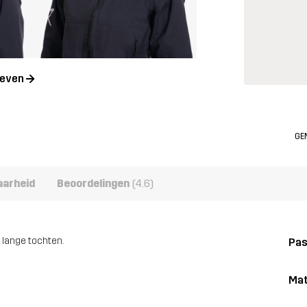
geven
GE
aarheid
Beoordelingen
(4.6)
 lange tochten.
Pa
Mat