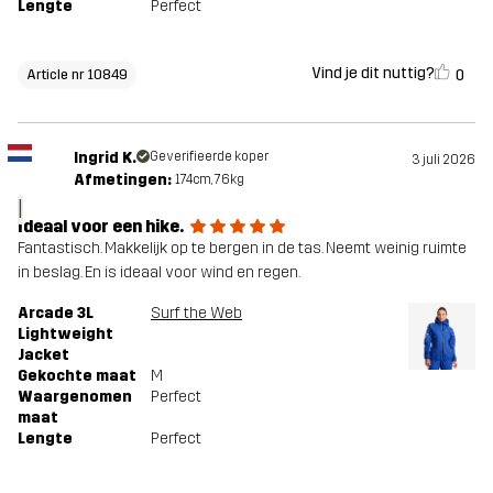
Lengte
Perfect
Vind je dit nuttig?
0
Article nr 10849
Ingrid K.
Geverifieerde koper
3 juli 2026
Afmetingen:
174cm, 76kg
I
Ideaal voor een hike.
Fantastisch. Makkelijk op te bergen in de tas. Neemt weinig ruimte
in beslag. En is ideaal voor wind en regen.
Arcade 3L
Surf the Web
Lightweight
Jacket
Gekochte maat
M
Waargenomen
Perfect
maat
Lengte
Perfect