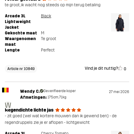
te groot, ik wacht nog steeds op mijn terug betaling
Arcade 3L
Black
Lightweight
Jacket
Gekochte maat
M
Waargenomen
Te groot
maat
Lengte
Perfect
Vind je dit nuttig?
0
Article nr 10849
Wendy C.
Geverifieerde koper
27 mei 2026
Afmetingen:
175cm, 71kg
W
Regendichte lichte jas
- zit goed (wel wat kortere mouwen dan ik gewend ben) - de
regendruppels zie je er aflopen - lichtgewicht
Arcade 3L
Cherry Tomato