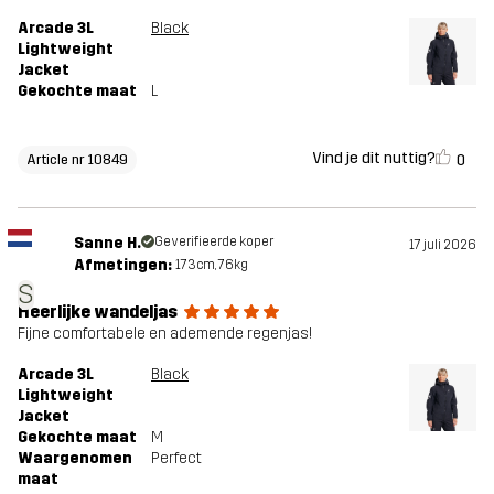
Arcade 3L
Black
Lightweight
Jacket
Gekochte maat
L
Vind je dit nuttig?
0
Article nr 10849
Sanne H.
Geverifieerde koper
17 juli 2026
Afmetingen:
173cm, 76kg
S
Heerlijke wandeljas
Fijne comfortabele en ademende regenjas!
Arcade 3L
Black
Lightweight
Jacket
Gekochte maat
M
Waargenomen
Perfect
maat