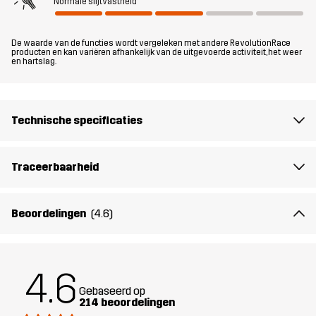
voldoet de Arcade 3L Lightweight Jacket aan al je wensen.
Normale slijtvastheid
Het model
is 174 cm weegt 63 kg en draagt M
De waarde van de functies wordt vergeleken met andere RevolutionRace
producten en kan variëren afhankelijk van de uitgevoerde activiteit, het weer
en hartslag.
Pasvorm
REGULAR
Materiaal
100% Polyamide (Gerecycled)
Technische specificaties
Materiaal
100% Polyamide
achterkant
Traceerbaarheid
Membraan
Waterkolom: 15 000 mm
Beoordelingen
(4.6)
Ademend vermogen: 20 000 g/m²/24h
Gewicht
293g in maat Medium
4.6
Gebaseerd op
Ontworpen
WANDELEN
ALLROUND
214 beoordelingen
voor