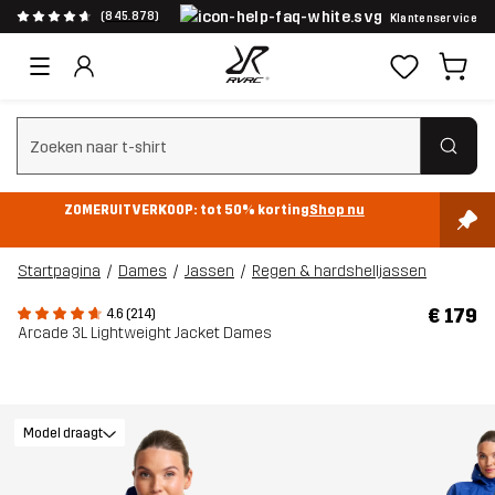
(845.878)
Klantenservice
Zoeken wissen
ZOMERUITVERKOOP: tot 50% korting
Shop nu
Startpagina
Dames
Jassen
Regen & hardshelljassen
€ 179
4.6 (214)
Arcade 3L Lightweight Jacket Dames
Model draagt