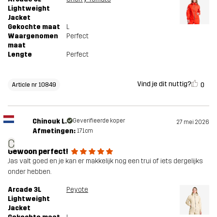
Lightweight
Jacket
Gekochte maat
L
Waargenomen
Perfect
maat
Lengte
Perfect
Vind je dit nuttig?
0
Article nr 10849
Chinouk L.
Geverifieerde koper
27 mei 2026
Afmetingen:
171cm
C
Gewoon perfect!
Jas valt goed en je kan er makkelijk nog een trui of iets dergelijks
onder hebben.
Arcade 3L
Peyote
Lightweight
Jacket