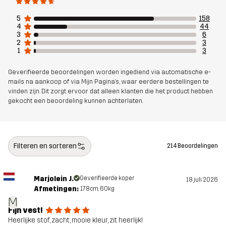
5
158
Artikelnummer
10849_2006
4
44
3
6
2
3
1
3
Geverifieerde beoordelingen worden ingediend via automatische e-
mails na aankoop of via Mijn Pagina's, waar eerdere bestellingen te
vinden zijn. Dit zorgt ervoor dat alleen klanten die het product hebben
gekocht een beoordeling kunnen achterlaten.
Filteren en sorteren
214 Beoordelingen
Marjolein J.
Geverifieerde koper
18 juli 2026
Afmetingen:
178cm, 60kg
M
Fijn vest!
Heerlijke stof, zacht, mooie kleur, zit heerlijk!