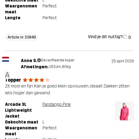
Gekochte maat
L
Waargenomen
Perfect
maat
Lengte
Perfect
Vind je dit nuttig?
0
Article nr 10849
Anne S.
Geverifieerde koper
25 april 2026
Afmetingen:
162cm, 80kg
A
Topper
Zit mooi en fijn. Kan je goed klein opvouwen, ideaal! Zakken zitten
iets hoger dan gewend.
Arcade 3L
Fandango Pink
Lightweight
Jacket
Gekochte maat
L
Waargenomen
Perfect
maat