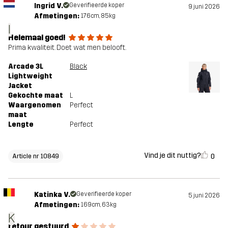
Ingrid V.
Geverifieerde koper
9 juni 2026
Afmetingen:
176cm, 85kg
I
Helemaal goed!
Prima kwaliteit. Doet wat men belooft.
Arcade 3L
Black
Lightweight
Jacket
Gekochte maat
L
Waargenomen
Perfect
maat
Lengte
Perfect
Vind je dit nuttig?
0
Article nr 10849
Katinka V.
Geverifieerde koper
5 juni 2026
Afmetingen:
169cm, 63kg
K
retour gestuurd