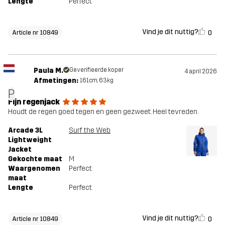
Lengte
Perfect
Vind je dit nuttig?
0
Article nr 10849
Paula M.
Geverifieerde koper
4 april 2026
Afmetingen:
161cm, 63kg
P
Fijn regenjack
Houdt de regen goed tegen en geen gezweet. Heel tevreden.
Arcade 3L
Surf the Web
Lightweight
Jacket
Gekochte maat
M
Waargenomen
Perfect
maat
Lengte
Perfect
Vind je dit nuttig?
0
Article nr 10849