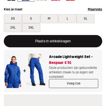
Kies je maat
Maatgids
XS
S
M
L
XL
2XL
3XL
Deze knop opent een modal met de bevestiging van een nieuw i
{{size}} niet beschikbaar
Plaats in winkelwagen
Arcade Lightweight Set
-
Bespaar
€ 51
Deze producten zijn gebundelde
+
artikelen, maak nu je eigen set
compleet!
Voeg toe