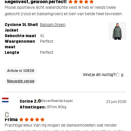
Regenvest, gewoon perfect!
Mooie, sportieve, écht waterdichte vest. Ik heb er reeds twee
gekocht (rood en balsemgroen) en ben van beide heel tevreden.
Cyclone 3L Shell
Balsam Green
Jacket
Gekochte maat
XL
Waargenomen
Perfect
maat
Lengte
Perfect
Article nr 10828
Vind je dit nuttig?
0
Nieuwste versie
Corine Z.
Geverifieerde koper
23 juni 2026
Afmetingen:
167cm, 80kg
C
Prima
Prachtige kleur. Van mij mogen de damesmodellen wat minder