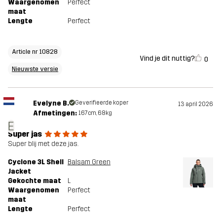
Waargenomen
Perfect
maat
Lengte
Perfect
Article nr 10828
Vind je dit nuttig?
0
Nieuwste versie
Evelyne B.
Geverifieerde koper
13 april 2026
Afmetingen:
167cm, 68kg
E
Super jas
Super blij met deze jas.
Cyclone 3L Shell
Balsam Green
Jacket
Gekochte maat
L
Waargenomen
Perfect
maat
Lengte
Perfect