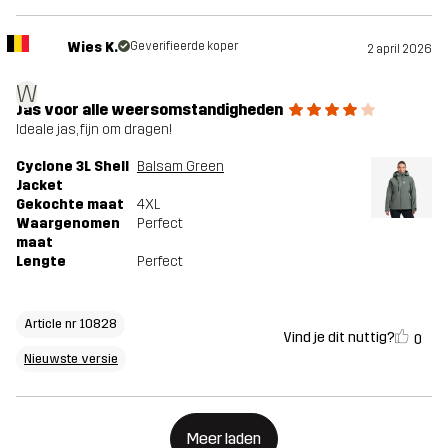
Wies K.
Geverifieerde koper
2 april 2026
W
Jas voor alle weersomstandigheden
Ideale jas, fijn om dragen!
Cyclone 3L Shell
Balsam Green
Jacket
Gekochte maat
4XL
Waargenomen
Perfect
maat
Lengte
Perfect
Article nr 10828
Vind je dit nuttig?
0
Nieuwste versie
Meer laden