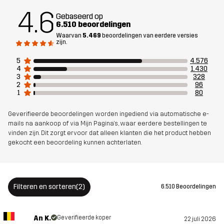
4.6
Gebaseerd op
Pasvorm
REGULAR
6.510 beoordelingen
Waarvan
5.469
beoordelingen van eerdere versies
zijn.
Materiaal
85% Polyamide (Gerecycled), 15%
Elastaan
5
4.576
4
1.430
3
328
Materiaal
100% Polyester
2
96
1
80
achterkant
Geverifieerde beoordelingen worden ingediend via automatische e-
Mesh
95% Polyester (Gerecycled), 5%
mails na aankoop of via Mijn Pagina's, waar eerdere bestellingen te
vinden zijn. Dit zorgt ervoor dat alleen klanten die het product hebben
Polyester
gekocht een beoordeling kunnen achterlaten.
Membraan
Waterkolom: 20 000 mm
Ademend vermogen: 20 000 g/m²/24h
Filteren en sorteren
(2)
6.510 Beoordelingen
Gewicht
765g in maat Medium
An K.
Geverifieerde koper
22 juli 2026