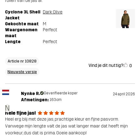
rollen van de jas af.
Cyclone 3L Shell
Dark Olive
Jacket
Gekochte maat
M
Waargenomen
Perfect
maat
Lengte
Perfect
Article nr 10828
Vind je dit nuttig?
0
Nieuwste versie
Nynke R.
Geverifieerde koper
24 april 2026
Afmetingen:
163cm
N
Hele fijne jas!
Heel erg blij met deze jas, prachtige kleur en fijne pasvorm.
Vanwege mijn lengte valt de jas wat langer maar dat heeft mijn
voorkeur, dus dat is prima. Goeie aankoop!