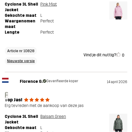
Cyclone 3L Shell
Pink Mist
Jacket
Gekochte maat
L
Waargenomen
Perfect
maat
Lengte
Perfect
Article nr 10828
Vind je dit nuttig?
0
Nieuwste versie
Florence G.
Geverifieerde koper
14 april 2026
F
Top Jas!
Erg tevreden met de aankoop van deze jas
Cyclone 3L Shell
Balsam Green
Jacket
Gekochte maat
L