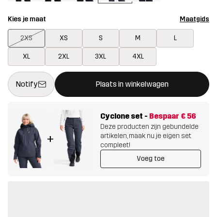
Kies je maat
Maatgids
2XS
XS
S
M
L
XL
2XL
3XL
4XL
Deze knop opent een modal met de bevestiging van een nieuw i
{{size}} niet beschikbaar
Notify
Plaats in winkelwagen
Cyclone set
-
Bespaar
€ 56
Deze producten zijn gebundelde
artikelen, maak nu je eigen set
+
compleet!
Voeg toe