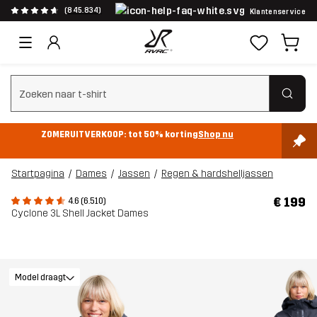
(845.834)
Klantenservice
Zoeken wissen
ZOMERUITVERKOOP: tot 50% korting
Shop nu
Startpagina
Dames
Jassen
Regen & hardshelljassen
€ 199
4.6 (6.510)
Cyclone 3L Shell Jacket Dames
Model draagt