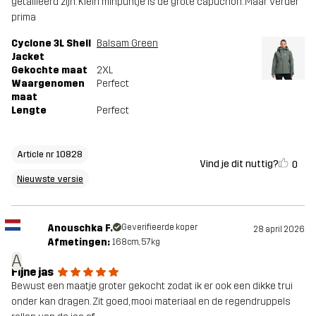
getailleerd zijn. Klein minpuntje is de grote capuchon. Maar verder
prima
Cyclone 3L Shell
Balsam Green
Jacket
Gekochte maat
2XL
Waargenomen
Perfect
maat
Lengte
Perfect
Article nr 10828
Vind je dit nuttig?
0
Nieuwste versie
Anouschka F.
Geverifieerde koper
28 april 2026
Afmetingen:
168cm, 57kg
A
Fijne jas
Bewust een maatje groter gekocht zodat ik er ook een dikke trui
onder kan dragen. Zit goed, mooi materiaal en de regendruppels