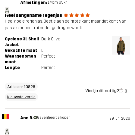
Afmetingen:
Duurzaamheid
Details over gerecyclede materialen
174cm, 65kg
A
lees hier
Heel aangename regenjas
Heel goeie regenjas. Beetje aan de grote kant maar dat komt van
pas als er een trui onder gedragen wordt
Ontworpen
WANDELEN
ALLROUND
ALPINESKIËN
voor
Cyclone 3L Shell
Dark Olive
Jacket
Gekochte maat
L
Artikelnummer
10828_2189
Waargenomen
Perfect
maat
Lengte
Perfect
Versies
Nieuwste versie
Bekijk de versiegeschiedenis
hier
Article nr 10828
Vind je dit nuttig?
0
Nieuwste versie
Ann B.
Geverifieerde koper
29 juni 2026
A