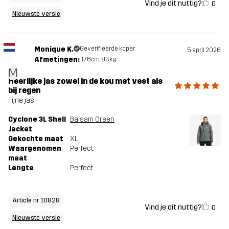
Vind je dit nuttig?
0
Nieuwste versie
Monique K.
Geverifieerde koper
5 april 2026
Afmetingen:
176cm, 83kg
M
Heerlijke jas zowel in de kou met vest als
bij regen
Fijne jas
Cyclone 3L Shell
Balsam Green
Jacket
Gekochte maat
XL
Waargenomen
Perfect
maat
Lengte
Perfect
Article nr 10828
Vind je dit nuttig?
0
Nieuwste versie