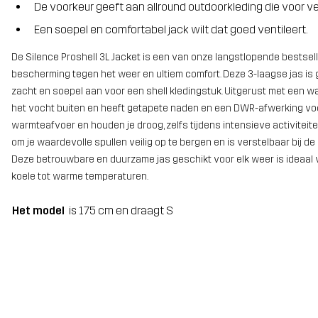
De voorkeur geeft aan allround outdoorkleding die voor ve
Een soepel en comfortabel jack wilt dat goed ventileert.
De Silence Proshell 3L Jacket is een van onze langstlopende bestse
bescherming tegen het weer en ultiem comfort. Deze 3-laagse jas is
zacht en soepel aan voor een shell kledingstuk. Uitgerust met een 
het vocht buiten en heeft getapete naden en een DWR-afwerking voo
warmteafvoer en houden je droog, zelfs tijdens intensieve activiteit
om je waardevolle spullen veilig op te bergen en is verstelbaar bij
Deze betrouwbare en duurzame jas geschikt voor elk weer is ideaal 
koele tot warme temperaturen.
Het model
is 175 cm en draagt S