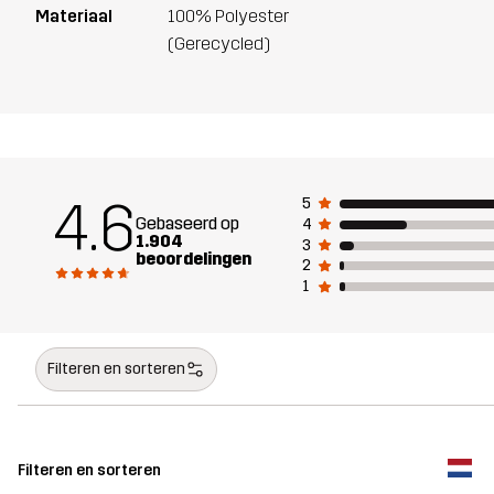
Materiaal
100% Polyester
(Gerecycled)
4.6
5
Gebaseerd op
4
1.904
3
beoordelingen
2
1
Filteren en sorteren
Filteren en sorteren