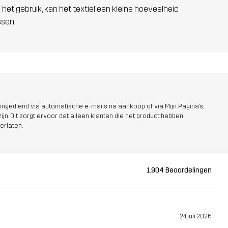
 het gebruik, kan het textiel een kleine hoeveelheid
ssen.
ngediend via automatische e-mails na aankoop of via Mijn Pagina's,
jn. Dit zorgt ervoor dat alleen klanten die het product hebben
erlaten.
1.904 Beoordelingen
24 juli 2026