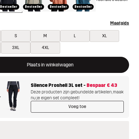
Bestseller
Bestseller
Bestseller
Bestseller
Maatgids
S
M
L
XL
3XL
4XL
ent een modal met de bevestiging van een nieuw item in het wink
 beschikbaar
Plaats in winkelwagen
Silence Proshell 3L set
-
Bespaar
€ 43
Deze producten zijn gebundelde artikelen, maak
+
nu je eigen set compleet!
Voeg toe