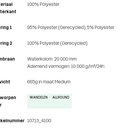
eriaal
100% Polyester
terkant
ring 1
95% Polyester (Gerecycled), 5% Polyester
ring 2
100% Polyester (Gerecycled)
mbraan
Waterkolom: 20 000 mm
Ademend vermogen: 10 000 g/m²/24h
icht
665g in maat Medium
tworpen
WANDELEN
ALLROUND
r
ikelnummer
10713_4100