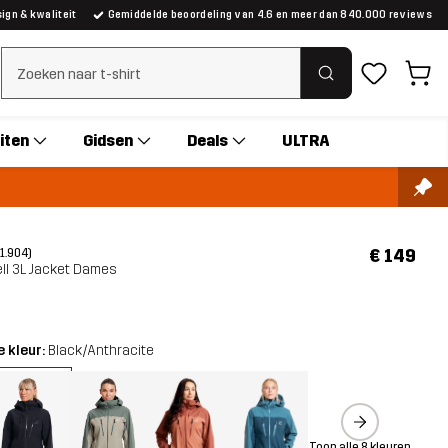
gn & kwaliteit
Gemiddelde beoordeling van 4.6 en meer dan 840.000 reviews
Zoeken wissen
iten
Gidsen
Deals
ULTRA
€ 149
(1.904)
ll 3L Jacket Dames
 kleur:
Black/Anthracite
Toon alle 8 kleuren