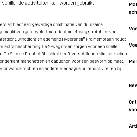
rschillende activiteiten kan worden gebruikt
Mat
ach
llers en biedt een geweldige combinatie van duurzame
Voe
 gemaakt van gerecycled materiaal met 4-weg stretch en voelt
waterdicht, winddicht en ademend Hypershell® Pro membraan houdt
Voe
r extra bescherming. De 2-weg ritsen zorgen voor een snelle
en. De Silence Proshell 3L Jacket heeft verschillende slimme zakken
Me
 de onderkant, manchetten en capuchon voor een pasvorm op maat.
voor wandeltochten en andere alledaagse buitenactiviteiten bij
Gew
On
voo
Art