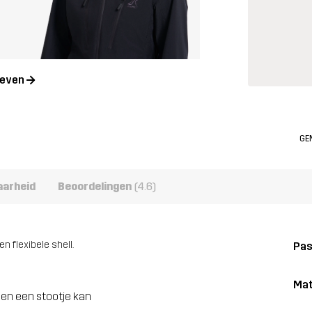
geven
GE
aarheid
Beoordelingen
(4.6)
 flexibele shell.
Pa
Mat
gen een stootje kan