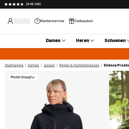
(846.148)
Klantenservice
Cadeaubon
Dames
Heren
Schoenen
Startpagina
Dames
Jassen
Regen & hardshelljassen
Silence Proshe
Model draagt