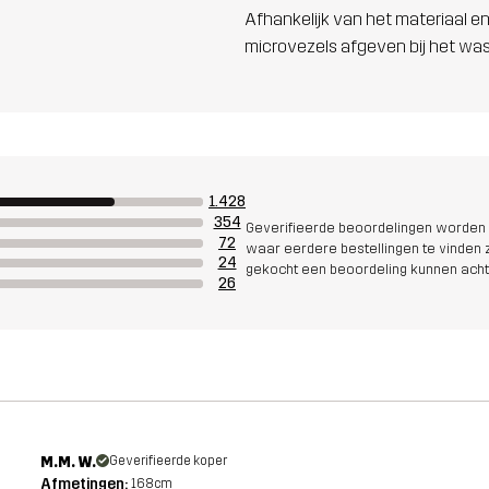
Afhankelijk van het materiaal en
microvezels afgeven bij het wa
1.428
354
Geverifieerde beoordelingen worden i
72
waar eerdere bestellingen te vinden zi
24
gekocht een beoordeling kunnen acht
26
M.M. W.
Geverifieerde koper
Afmetingen:
168cm