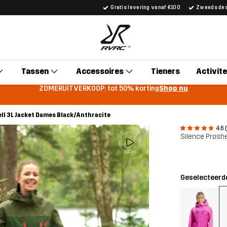
Gratis levering vanaf €100
Zweeds desi
Tassen
Accessoires
Tieners
Activite
ZOMERUITVERKOOP: tot 50% korting
Shop nu
ll 3L Jacket Dames Black/Anthracite
4.6 
Silence Proshe
Geselecteerde