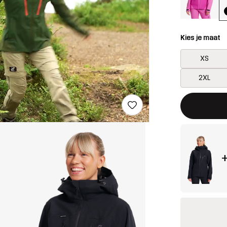
Kies je maat
XS
2XL
Deze knop op
{{size}} niet