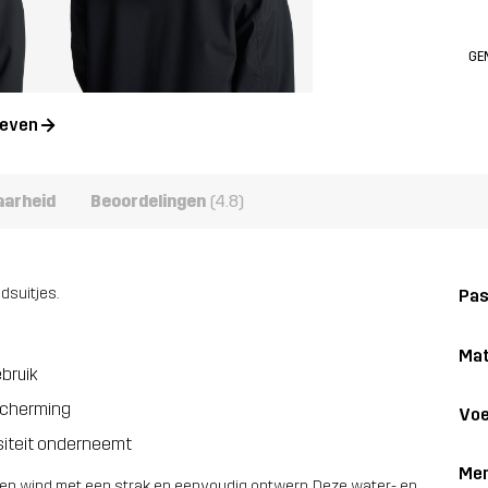
GE
geven
aarheid
Beoordelingen
(4.8)
dsuitjes.
Pa
Mat
ebruik
scherming
Voe
siteit onderneemt
Me
en wind met een strak en eenvoudig ontwerp. Deze water- en