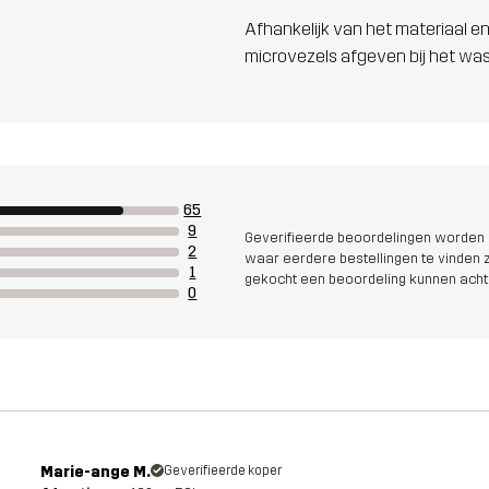
Afhankelijk van het materiaal en
microvezels afgeven bij het wa
65
9
Geverifieerde beoordelingen worden i
2
waar eerdere bestellingen te vinden zi
1
gekocht een beoordeling kunnen acht
0
Marie-ange M.
Geverifieerde koper