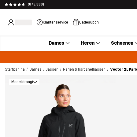
(845.886)
Klantenservice
Cadeaubon
Dames
Heren
Schoenen
Startpagina
Dames
Jassen
Regen & hardshelljassen
Vector 2L Par
Model draagt