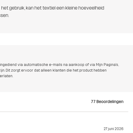
 het gebruik, kan het textiel een kleine hoeveelheid
ssen.
ngediend via automatische e-mails na aankoop of via Mijn Pagina's,
jn. Dit zorgt ervoor dat alleen klanten die het product hebben
erlaten.
77 Beoordelingen
27 juni 2026