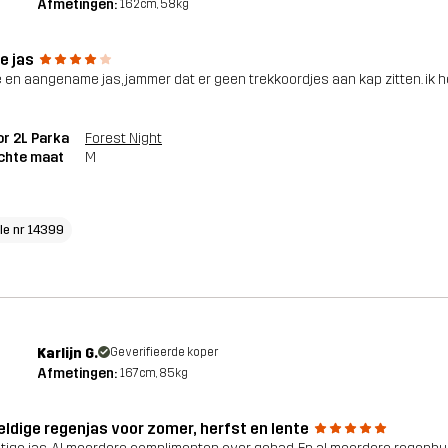
Afmetingen:
162cm, 58kg
e jas
 en aangename jas, jammer dat er geen trekkoordjes aan kap zitten. ik h
r 2L Parka
Forest Night
chte maat
M
cle nr 14399
Karlijn G.
Geverifieerde koper
Afmetingen:
167cm, 85kg
ldige regenjas voor zomer, herfst en lente