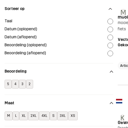
Sorteer op
M
mooi
Taal
mooie
Datum (oplopend)
fiets
Datum (aflopend)
Vecto
Beoordeling (oplopend)
Geko
Beoordeling (aflopend)
Arti
Beoordeling
5
4
3
2
Maat
M
L
XL
2XL
4XL
S
3XL
XS
K
Gewe