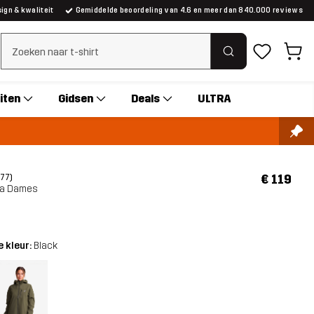
gn & kwaliteit
Gemiddelde beoordeling van 4.6 en meer dan 840.000 reviews
Zoeken wissen
iten
Gidsen
Deals
ULTRA
€ 119
(77)
ka Dames
 kleur:
Black