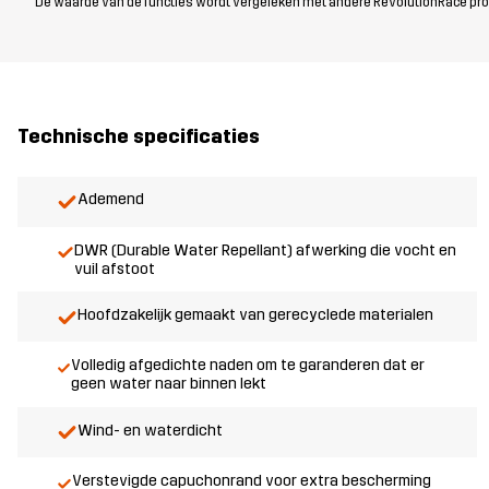
De waarde van de functies wordt vergeleken met andere RevolutionRace produc
Technische specificaties
Ademend
DWR (Durable Water Repellant) afwerking die vocht en
vuil afstoot
Hoofdzakelijk gemaakt van gerecyclede materialen
Volledig afgedichte naden om te garanderen dat er
geen water naar binnen lekt
Wind- en waterdicht
Verstevigde capuchonrand voor extra bescherming