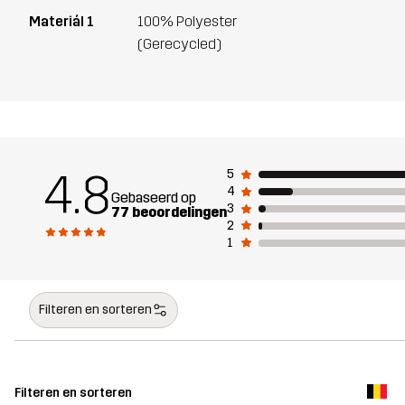
Materiál 1
100% Polyester
(Gerecycled)
4.8
5
4
Gebaseerd op
3
77 beoordelingen
2
1
Filteren en sorteren
Filteren en sorteren