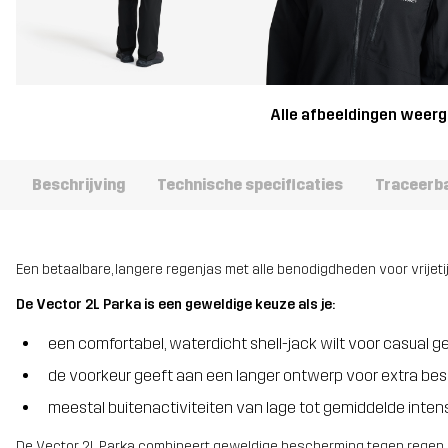
Alle afbeeldingen weer
Beschrijving
Technische specificaties
Traceerb
Een betaalbare, langere regenjas met alle benodigdheden voor vrijetij
De Vector 2L Parka is een geweldige keuze als je:
een comfortabel, waterdicht shell-jack wilt voor casual g
de voorkeur geeft aan een langer ontwerp voor extra be
meestal buitenactiviteiten van lage tot gemiddelde inten
De Vector 2L Parka combineert geweldige bescherming tegen regen 