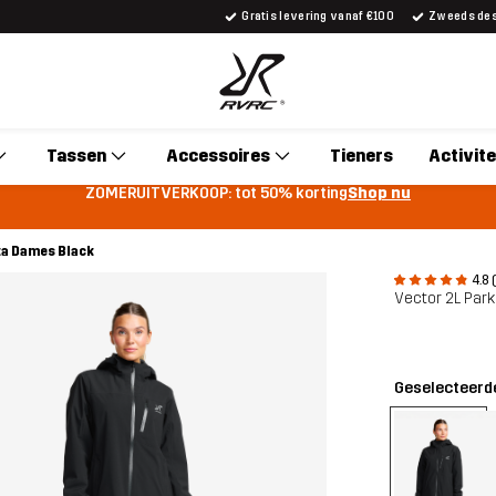
Gratis levering vanaf €100
Zweeds desi
Tassen
Accessoires
Tieners
Activite
ZOMERUITVERKOOP: tot 50% korting
Shop nu
ka Dames Black
4.8 
Vector 2L Par
Geselecteerde