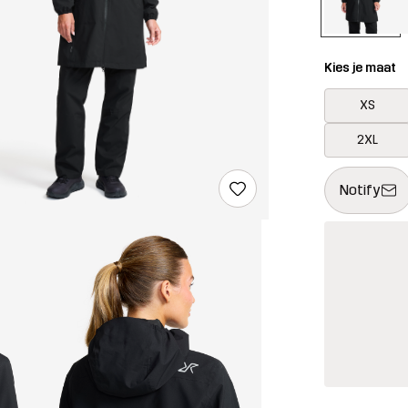
Kies je maat
XS
2XL
Deze knop op
{{size}} niet
Notify