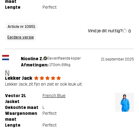
maat
Lengte
Perfect
Article nr 10951
Vind je dit nuttig?
0
Eerdere versie
Nicoline Z.
Geverifieerde koper
21 september 2025
Afmetingen:
170cm, 68kg
N
Lekker Jack
Lekker Jack, zit fijn en ziet er ook leuk uit.
Vector 2L
French Blue
Jacket
Gekochte maat
L
Waargenomen
Perfect
maat
Lengte
Perfect