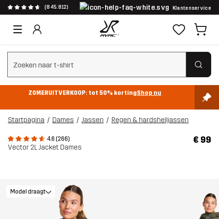
(845.812)
Klantenservice
Zoeken wissen
ZOMERUITVERKOOP: tot 50% korting
Shop nu
Startpagina
Dames
Jassen
Regen & hardshelljassen
€ 99
4.6 (266)
Vector 2L Jacket Dames
Model draagt