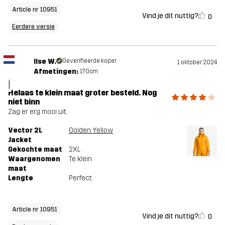
Article nr 10951
Vind je dit nuttig?
0
Eerdere versie
Ilse W.
Geverifieerde koper
1 oktober 2024
Afmetingen:
170cm
I
Helaas te klein maat groter besteld. Nog
niet binn
Zag er erg mooi uit.
Vector 2L
Golden Yellow
Jacket
Gekochte maat
2XL
Waargenomen
Te klein
maat
Lengte
Perfect
Article nr 10951
Vind je dit nuttig?
0