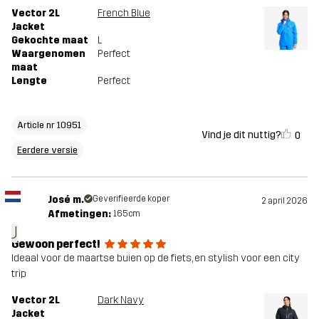
Vector 2L
French Blue
Jacket
Gekochte maat
L
Waargenomen
Perfect
maat
Lengte
Perfect
Article nr 10951
Vind je dit nuttig?
0
Eerdere versie
José m.
Geverifieerde koper
2 april 2026
Afmetingen:
165cm
J
Gewoon perfect!
Ideaal voor de maartse buien op de fiets, en stylish voor een city
trip
Vector 2L
Dark Navy
Jacket