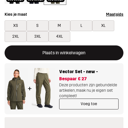
Kies je maat
Maatgids
XS
S
M
L
XL
2XL
3XL
4XL
Deze knop opent een modal met de bevestiging van een nieuw i
{{size}} niet beschikbaar
Plaats in winkelwagen
Vector Set - new
-
Bespaar
€ 27
Deze producten zijn gebundelde
+
artikelen, maak nu je eigen set
compleet!
Voeg toe