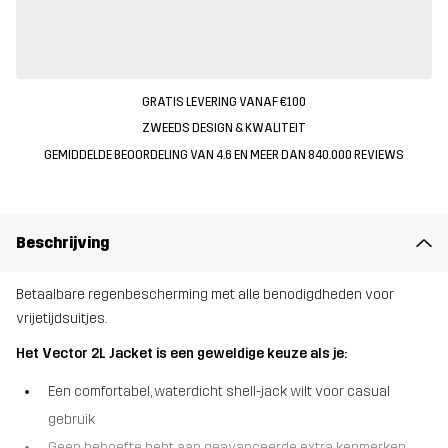
GRATIS LEVERING VANAF €100
ZWEEDS DESIGN & KWALITEIT
GEMIDDELDE BEOORDELING VAN 4.6 EN MEER DAN 840.000 REVIEWS
Beschrijving
Betaalbare regenbescherming met alle benodigdheden voor
vrijetijdsuitjes.
Het Vector 2L Jacket is een geweldige keuze als je:
Een comfortabel, waterdicht shell-jack wilt voor casual
gebruik
Geen behoefte hebt aan geavanceerde extra kenmerken