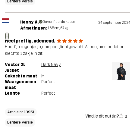
Eerdere versie
Henny A.
Geverifieerde koper
24 september 2024
Afmetingen:
165cm, 67kg
H
Heel prettig, ademend.
Heel fijn regenjasje, compact, lichtgewicht. Alleen jammer dat er
slechts 1 zakje in zit.
Vector 2L
Dark Navy
Jacket
Gekochte maat
M
Waargenomen
Perfect
maat
Lengte
Perfect
Article nr 10951
Vind je dit nuttig?
0
Eerdere versie