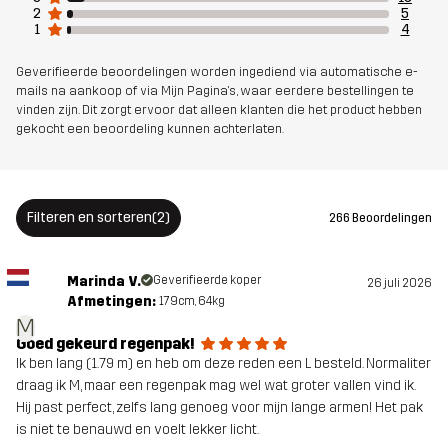
2
5
1
4
Geverifieerde beoordelingen worden ingediend via automatische e-
mails na aankoop of via Mijn Pagina's, waar eerdere bestellingen te
vinden zijn. Dit zorgt ervoor dat alleen klanten die het product hebben
gekocht een beoordeling kunnen achterlaten.
Filteren en sorteren
(2)
266 Beoordelingen
Marinda V.
Geverifieerde koper
26 juli 2026
Afmetingen:
179cm, 64kg
M
Goed gekeurd regenpak!
Ik ben lang (1.79 m) en heb om deze reden een L besteld. Normaliter
draag ik M, maar een regenpak mag wel wat groter vallen vind ik.
Hij past perfect, zelfs lang genoeg voor mijn lange armen! Het pak
is niet te benauwd en voelt lekker licht.