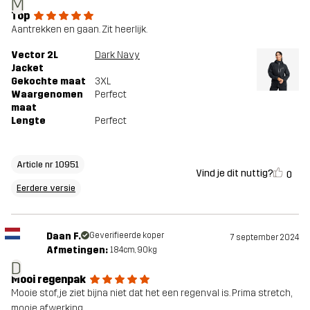
M
Top
Aantrekken en gaan. Zit heerlijk.
Vector 2L
Dark Navy
Jacket
Gekochte maat
3XL
Waargenomen
Perfect
maat
Lengte
Perfect
Article nr 10951
Vind je dit nuttig?
0
Eerdere versie
Daan F.
Geverifieerde koper
7 september 2024
Afmetingen:
184cm, 90kg
D
Mooi regenpak
Mooie stof, je ziet bijna niet dat het een regenval is. Prima stretch,
mooie afwerking.