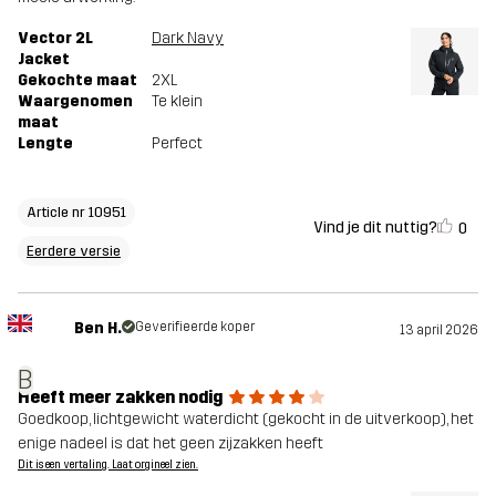
Vector 2L
Dark Navy
Jacket
Gekochte maat
2XL
Waargenomen
Te klein
maat
Lengte
Perfect
Article nr 10951
Vind je dit nuttig?
0
Eerdere versie
Ben H.
Geverifieerde koper
13 april 2026
B
Heeft meer zakken nodig
Goedkoop, lichtgewicht waterdicht (gekocht in de uitverkoop), het
enige nadeel is dat het geen zijzakken heeft
Dit is een vertaling. Laat orgineel zien.