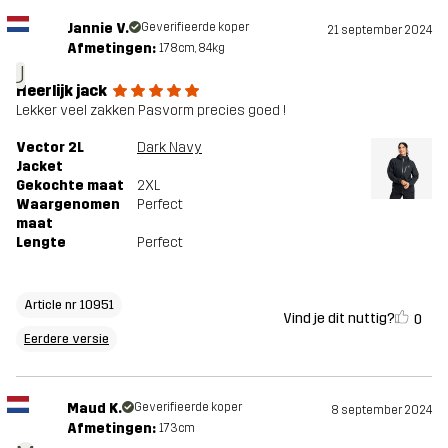
Jannie V.
Geverifieerde koper
21 september 2024
Afmetingen:
178cm, 84kg
J
Heerlijk jack
Lekker veel zakken Pasvorm precies goed !
Vector 2L
Dark Navy
Jacket
Gekochte maat
2XL
Waargenomen
Perfect
maat
Lengte
Perfect
Article nr 10951
Vind je dit nuttig?
0
Eerdere versie
Maud K.
Geverifieerde koper
8 september 2024
Afmetingen:
173cm