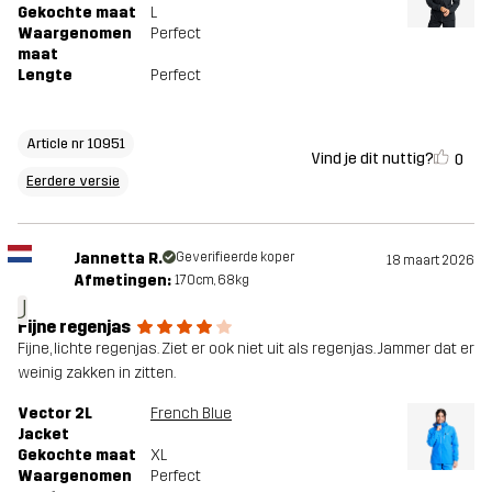
Gekochte maat
L
Waargenomen
Perfect
maat
Lengte
Perfect
Article nr 10951
Vind je dit nuttig?
0
Eerdere versie
Jannetta R.
Geverifieerde koper
18 maart 2026
Afmetingen:
170cm, 68kg
J
Fijne regenjas
Fijne, lichte regenjas. Ziet er ook niet uit als regenjas. Jammer dat er
weinig zakken in zitten.
Vector 2L
French Blue
Jacket
Gekochte maat
XL
Waargenomen
Perfect