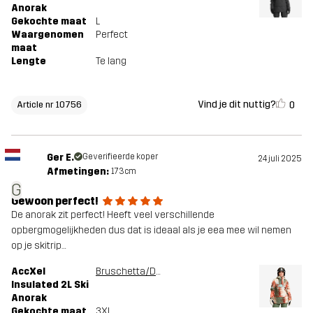
Anorak
Gekochte maat
L
Waargenomen
Perfect
maat
Lengte
Te lang
Vind je dit nuttig?
0
Article nr 10756
Ger E.
Geverifieerde koper
24 juli 2025
Afmetingen:
173cm
G
Gewoon perfect!
De anorak zit perfect! Heeft veel verschillende
opbergmogelijkheden dus dat is ideaal als je eea mee wil nemen
op je skitrip…
AccXel
Bruschetta/Dusty Green
Insulated 2L Ski
Anorak
Gekochte maat
3XL