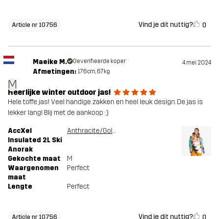
Vind je dit nuttig?
0
Article nr 10756
Maeike M.
Geverifieerde koper
4 mei 2024
Afmetingen:
176cm, 67kg
M
Heerlijke winter outdoor jas!
Hele toffe jas! Veel handige zakken en heel leuk design. De jas is
lekker lang! Blij met de aankoop :)
AccXel
Anthracite/Golden Yellow
Insulated 2L Ski
Anorak
Gekochte maat
M
Waargenomen
Perfect
maat
Lengte
Perfect
Vind je dit nuttig?
0
Article nr 10756