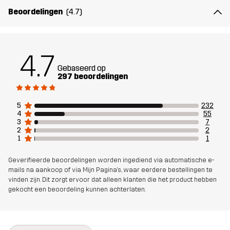
Vulling 1
83% Polyester (Gerecycled), 17%
Beoordelingen
(4.7)
Polyester
Voering 1
95% Polyester (Gerecycled), 5%
4.7
Polyester
Gebaseerd op
297 beoordelingen
Voering 2
100% Polyester
5
232
4
55
Membraan
Waterkolom: 20 000 mm
3
7
Ademend vermogen: 10 000 g/m²/24h
2
2
1
1
Gewicht
945g in maat Medium
Geverifieerde beoordelingen worden ingediend via automatische e-
mails na aankoop of via Mijn Pagina's, waar eerdere bestellingen te
vinden zijn. Dit zorgt ervoor dat alleen klanten die het product hebben
Duurzaamheid
Details over gerecyclede materialen
gekocht een beoordeling kunnen achterlaten.
lees hier
Ontworpen
ALPINESKIËN