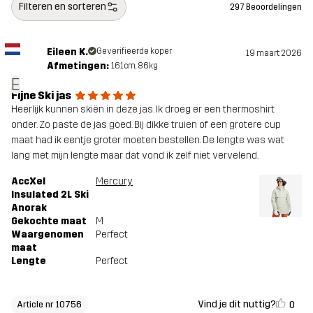
Filteren en sorteren
297 Beoordelingen
voor
Eileen K.
Geverifieerde koper
Artikelnummer
10756_2215
19 maart 2026
Afmetingen:
161cm, 86kg
E
Fijne Ski jas
Heerlijk kunnen skiën in deze jas. Ik droeg er een thermoshirt
onder. Zo paste de jas goed. Bij dikke truien of een grotere cup
maat had ik eentje groter moeten bestellen. De lengte was wat
lang met mijn lengte maar dat vond ik zelf niet vervelend.
AccXel
Mercury
Insulated 2L Ski
Anorak
Gekochte maat
M
Waargenomen
Perfect
maat
Lengte
Perfect
Vind je dit nuttig?
0
Article nr 10756