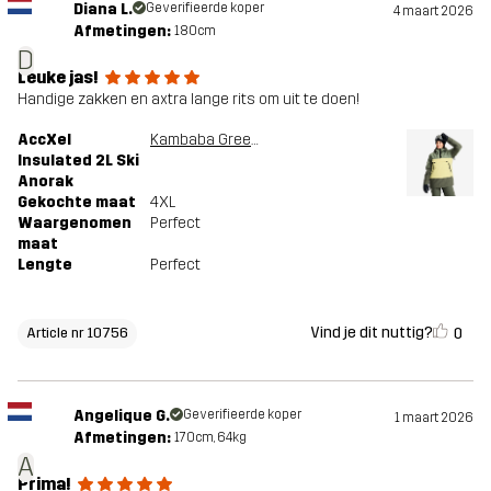
Diana L.
Geverifieerde koper
4 maart 2026
Afmetingen:
180cm
D
Leuke jas!
Handige zakken en axtra lange rits om uit te doen!
AccXel
Kambaba Green/Lemon Grass
Insulated 2L Ski
Anorak
Gekochte maat
4XL
Waargenomen
Perfect
maat
Lengte
Perfect
Vind je dit nuttig?
0
Article nr 10756
Angelique G.
Geverifieerde koper
1 maart 2026
Afmetingen:
170cm, 64kg
A
Prima!