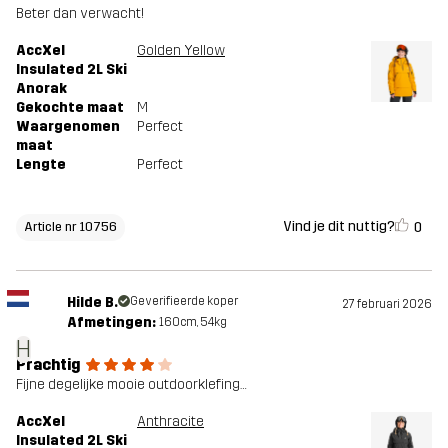
Beter dan verwacht!
AccXel
Golden Yellow
Insulated 2L Ski
Anorak
Gekochte maat
M
Waargenomen
Perfect
maat
Lengte
Perfect
Vind je dit nuttig?
0
Article nr 10756
Hilde B.
Geverifieerde koper
27 februari 2026
Afmetingen:
160cm, 54kg
H
Prachtig
Fijne degelijke mooie outdoorklefing…
AccXel
Anthracite
Insulated 2L Ski