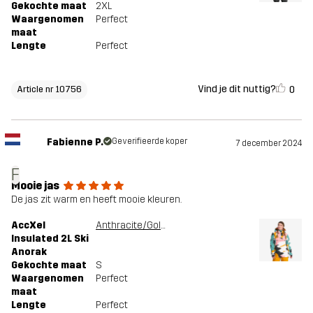
Gekochte maat
2XL
Waargenomen
Perfect
maat
Lengte
Perfect
Vind je dit nuttig?
0
Article nr 10756
Fabienne P.
Geverifieerde koper
7 december 2024
F
Mooie jas
De jas zit warm en heeft mooie kleuren.
AccXel
Anthracite/Golden Yellow
Insulated 2L Ski
Anorak
Gekochte maat
S
Waargenomen
Perfect
maat
Lengte
Perfect