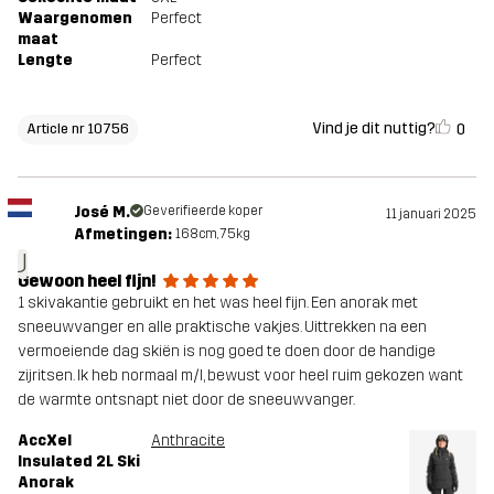
Waargenomen
Perfect
maat
Lengte
Perfect
Vind je dit nuttig?
0
Article nr 10756
José M.
Geverifieerde koper
11 januari 2025
Afmetingen:
168cm, 75kg
J
Gewoon heel fijn!
1 skivakantie gebruikt en het was heel fijn. Een anorak met
sneeuwvanger en alle praktische vakjes. Uittrekken na een
vermoeiende dag skiën is nog goed te doen door de handige
zijritsen. Ik heb normaal m/l, bewust voor heel ruim gekozen want
de warmte ontsnapt niet door de sneeuwvanger.
AccXel
Anthracite
Insulated 2L Ski
Anorak