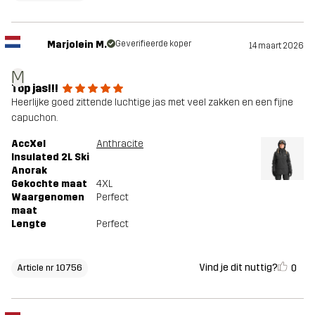
Marjolein M.
Geverifieerde koper
14 maart 2026
M
Top jas!!!
Heerlijke goed zittende luchtige jas met veel zakken en een fijne
capuchon.
AccXel
Anthracite
Insulated 2L Ski
Anorak
Gekochte maat
4XL
Waargenomen
Perfect
maat
Lengte
Perfect
Vind je dit nuttig?
0
Article nr 10756