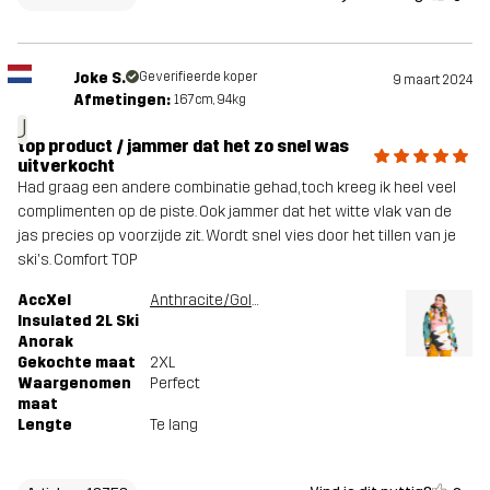
Joke S.
Geverifieerde koper
9 maart 2024
Afmetingen:
167cm, 94kg
J
top product / jammer dat het zo snel was
uitverkocht
Had graag een andere combinatie gehad, toch kreeg ik heel veel
complimenten op de piste. Ook jammer dat het witte vlak van de
jas precies op voorzijde zit. Wordt snel vies door het tillen van je
ski's. Comfort TOP
AccXel
Anthracite/Golden Yellow
Insulated 2L Ski
Anorak
Gekochte maat
2XL
Waargenomen
Perfect
maat
Lengte
Te lang