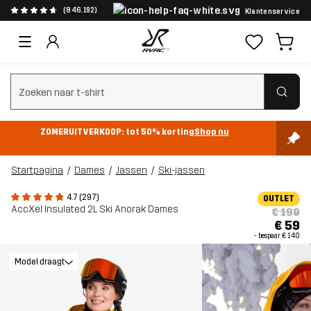
(846.192)
Klantenservice
Zoeken wissen
ZOMERUITVERKOOP: tot 50% korting
Shop nu
Startpagina
Dames
Jassen
Ski-jassen
4.7 (297)
OUTLET
AccXel Insulated 2L Ski Anorak Dames
€ 199
€ 59
- bespaar
€ 140
Model draagt