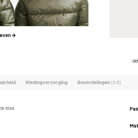
geven
GE
aarheid
Kledingverzorging
Beoordelingen
(4.8)
de stad.
Pa
Mat