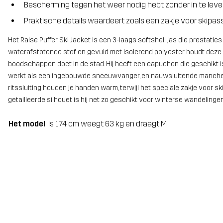
Bescherming tegen het weer nodig hebt zonder in te lev
Praktische details waardeert zoals een zakje voor skipa
Het Raise Puffer Ski Jacket is een 3-laags softshell jas die prestati
waterafstotende stof en gevuld met isolerend polyester houdt deze jas 
boodschappen doet in de stad. Hij heeft een capuchon die geschikt
werkt als een ingebouwde sneeuwvanger, en nauwsluitende manchett
ritssluiting houden je handen warm, terwijl het speciale zakje voor sk
getailleerde silhouet is hij net zo geschikt voor winterse wandelinge
Het model
is 174 cm weegt 63 kg en draagt M