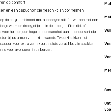
eren op comfort
Mat
ssen en een capuchon die geschikt is voor helmen
Mat
es op de berg combineert met alledaagse stijl. Ontworpen met een
je warm en droog, of je nu in de stoeltjesliften rijdt of
Vull
 is voor helmen, een hoge binnenmanchet aan de onderkant die
en bij de armen voor extra warmte. Twee zijzakken met
Voe
ipassen voor extra gemak op de piste zorgt. Met zijn strakke,
n als voor avonturen in de bergen.
Voe
Me
Gew
On
voo