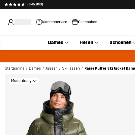
(845.890)
Klantenservice
Cadeaubon
Dames
Heren
Schoenen
Startpagina
Dames
Jassen
Ski-jassen
Raise Puffer Ski Jacket Da
Model draagt