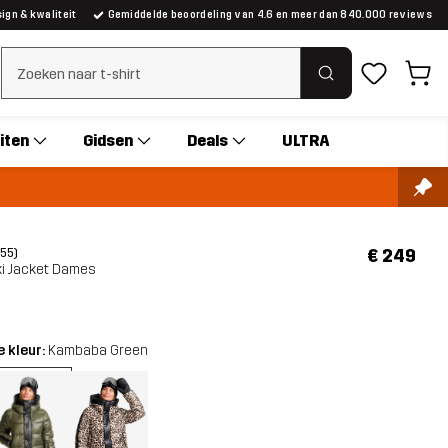
gn & kwaliteit
Gemiddelde beoordeling van 4.6 en meer dan 840.000 reviews
Zoeken wissen
iten
Gidsen
Deals
ULTRA
€ 249
(55)
ki Jacket Dames
 kleur:
Kambaba Green