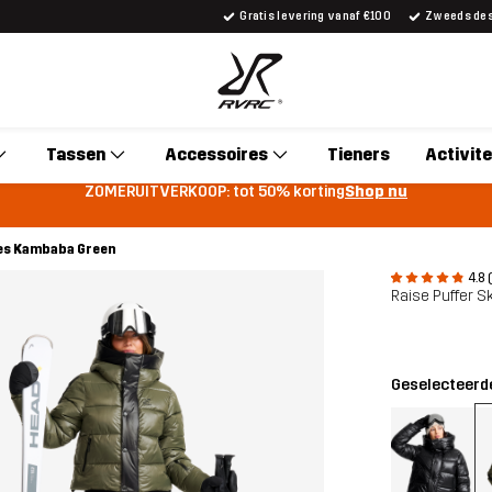
Gratis levering vanaf €100
Zweeds desi
Tassen
Accessoires
Tieners
Activite
ZOMERUITVERKOOP: tot 50% korting
Shop nu
mes Kambaba Green
4.8 
Raise Puffer S
Geselecteerde