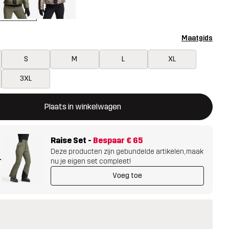
Maatgids
S
M
L
XL
3XL
ent een modal met de bevestiging van een nieuw item in het wink
 beschikbaar
Plaats in winkelwagen
Raise Set
-
Bespaar
€ 65
Deze producten zijn gebundelde artikelen, maak
+
nu je eigen set compleet!
Voeg toe