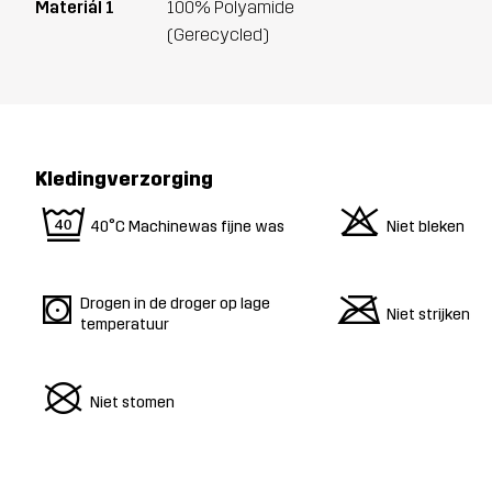
Materiál 1
100% Polyamide
(Gerecycled)
Kledingverzorging
9
o
40°C Machinewas fijne was
Niet bleken
s
m
Drogen in de droger op lage
Niet strijken
temperatuur
U
Niet stomen