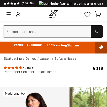
(846.158)
Klantenservice
Zoeken wissen
ZOMERUITVERKOOP: tot 50% korting
Shop nu
Startpagina
Dames
Jassen
Softshelljassen
€ 119
4.7 (586)
Responder Softshell Jacket Dames
Model draagt