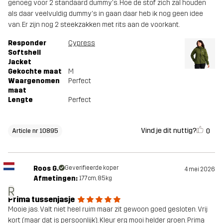
genoeg voor 2 standaard dummy's. Hoe de stof zich zal houden
als daar veelvuldig dummy's in gaan daar heb ik nog geen idee
van. Er zijn nog 2 steekzakken met rits aan de voorkant.
Responder
Cypress
Softshell
Jacket
Gekochte maat
M
Waargenomen
Perfect
maat
Lengte
Perfect
Vind je dit nuttig?
0
Article nr 10895
Roos G.
Geverifieerde koper
4 mei 2026
Afmetingen:
177cm, 85kg
R
Prima tussenjasje
Mooie jas. Valt niet heel ruim maar zit gewoon goed gesloten. Vrij
kort (maar dat is persoonlijk). Kleur erg mooi helder groen. Prima