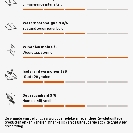
way stretch stof heb je volledige flexibiliteit en onbeperkte
Bij variërende intensiteit
bewegingsvrijheid, terwijl het windbestendige en
waterafstotende Hypershell® Core-membraan lichte regen buiten
houdt. Twee ruime handzakken en een geventileerde
Waterbestendigheid
3/5
Bestand tegen regenbuien
kangoeroezak op de rug komen goed van pas voor het opbergen
van hondenspelletjes, snoepjes en andere benodigdheden. De
onderste zoom en de afneembare capuchon zijn verstelbaar voor
Winddichtheid
5/5
een perfecte pasvorm. Al met al is de Responder Softshell Jacket
Weerstaat stormen
een soepele en comfortabele buitenlaag, gericht op een actieve
buitenlevensstijl.
Isolerend vermogen
2/5
10 tot +20 graden
Het model
is 173 cm weegt 75 kg en draagt S
Pasvorm
REGULAR
Duurzaamheid
3/5
Normale slijtvastheid
Materiál 1
100% Polyester (Gerecycled)
De waarde van de functies wordt vergeleken met andere RevolutionRace
producten en kan variëren afhankelijk van de uitgevoerde activiteit, het weer
Materiaal 1
100% Polyester (Gerecycled)
en hartslag.