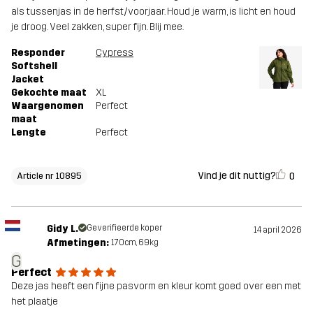
als tussenjas in de herfst/voorjaar. Houd je warm, is licht en houd
je droog. Veel zakken, super fijn. Blij mee.
Responder
Cypress
Softshell
Jacket
Gekochte maat
XL
Waargenomen
Perfect
maat
Lengte
Perfect
Vind je dit nuttig?
0
Article nr 10895
Gidy L.
Geverifieerde koper
14 april 2026
Afmetingen:
170cm, 69kg
G
Perfect
Deze jas heeft een fijne pasvorm en kleur komt goed over een met
het plaatje