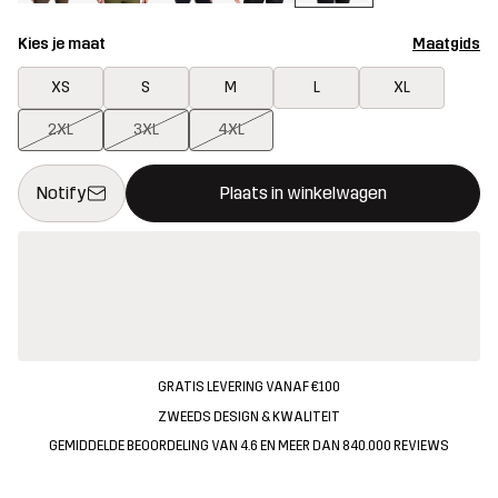
Kies je maat
Maatgids
XS
S
M
L
XL
2XL
3XL
4XL
Deze knop opent een modal met de bevestiging van een nieuw i
{{size}} niet beschikbaar
Notify
Plaats in winkelwagen
GRATIS LEVERING VANAF €100
ZWEEDS DESIGN & KWALITEIT
GEMIDDELDE BEOORDELING VAN 4.6 EN MEER DAN 840.000 REVIEWS