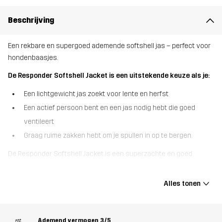
Beschrijving
Een rekbare en supergoed ademende softshell jas – perfect voor
hondenbaasjes.
De Responder Softshell Jacket is een uitstekende keuze als je:
Een lichtgewicht jas zoekt voor lente en herfst
Een actief persoon bent en een jas nodig hebt die goed
ventileert
Graag ruime zakken hebt om je spullen in op te bergen.
De Responder Softshell Jacket is een superzachte en goed
ventilerende 3-laags softshell jas, ontworpen met het oog op
hondensport en andere energieke buitenactiviteiten in mild weer.
Alles tonen
Deze jas is gemaakt van gerecyclede materialen, ademt
uitstekend en heeft ventilerende mesh op de rug en onder de
oksels om je koel te houden als je het tempo opvoert. Dankzij de 4-
Ademend vermogen
3/5