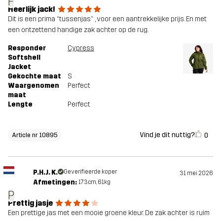
F
Heerlijk jack!
Dit is een prima “tussenjas” , voor een aantrekkelijke prijs. En met
een ontzettend handige zak achter op de rug.
Responder
Cypress
Softshell
Jacket
Gekochte maat
S
Waargenomen
Perfect
maat
Lengte
Perfect
Vind je dit nuttig?
0
Article nr 10895
P.H.J. K.
Geverifieerde koper
31 mei 2026
Afmetingen:
173cm, 61kg
P
Prettig jasje
Een prettige jas met een mooie groene kleur. De zak achter is ruim