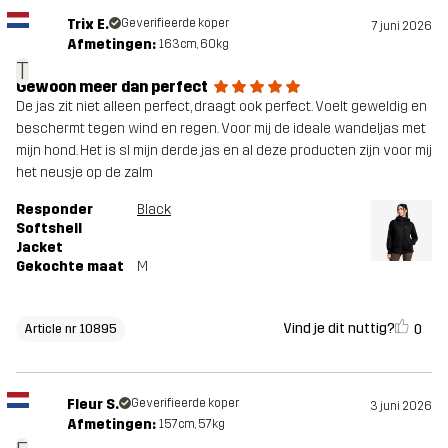
Trix E.
Geverifieerde koper
7 juni 2026
Afmetingen:
163cm, 60kg
T
Gewoon meer dan perfect
De jas zit niet alleen perfect, draagt ook perfect. Voelt geweldig en
beschermt tegen wind en regen. Voor mij de ideale wandeljas met
mijn hond. Het is sl mijn derde jas en al deze producten zijn voor mij
het neusje op de zalm
Responder
Black
Softshell
Jacket
Gekochte maat
M
Vind je dit nuttig?
0
Article nr 10895
Fleur S.
Geverifieerde koper
3 juni 2026
Afmetingen:
157cm, 57kg