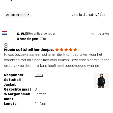
Vind je dit nuttig?
0
Article nr 10895
S. W.
Geverifieerde koper
30 juni 2026
Afmetingen:
171cm
S
Mooie softshell hondenjas.
Ik was opzoek naar een softshell die ik kon gebruiken voor het
wandelen met mijn hond met veel zakken. Deze stelt niet teleur, het
grote vak op de achterkant heeft veel toegevoegde waarde.
Responder
Black
Softshell
Jacket
Gekochte maat
S
Waargenomen
Perfect
maat
Lengte
Perfect