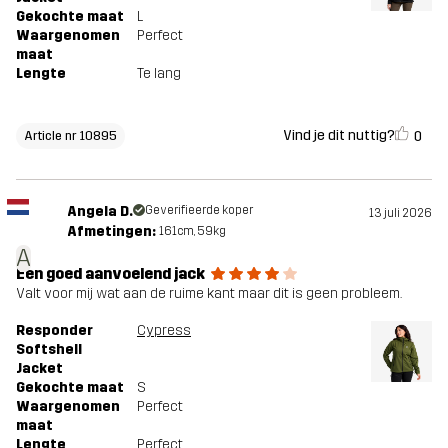
Gekochte maat
L
Waargenomen
Perfect
maat
Lengte
Te lang
Vind je dit nuttig?
0
Article nr 10895
Angela D.
Geverifieerde koper
13 juli 2026
Afmetingen:
161cm, 59kg
A
Een goed aanvoelend jack
Valt voor mij wat aan de ruime kant maar dit is geen probleem.
Responder
Cypress
Softshell
Jacket
Gekochte maat
S
Waargenomen
Perfect
maat
Lengte
Perfect