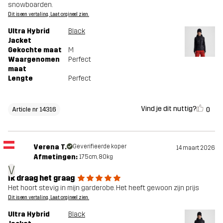
snowboarden.
Dit is een vertaling. Laat orgineel zien.
Ultra Hybrid
Black
Jacket
Gekochte maat
M
Waargenomen
Perfect
maat
Lengte
Perfect
Vind je dit nuttig?
0
Article nr 14316
Verena T.
Geverifieerde koper
14 maart 2026
Afmetingen:
175cm, 80kg
V
Ik draag het graag
Het hoort stevig in mijn garderobe. Het heeft gewoon zijn prijs
Dit is een vertaling. Laat orgineel zien.
Ultra Hybrid
Black