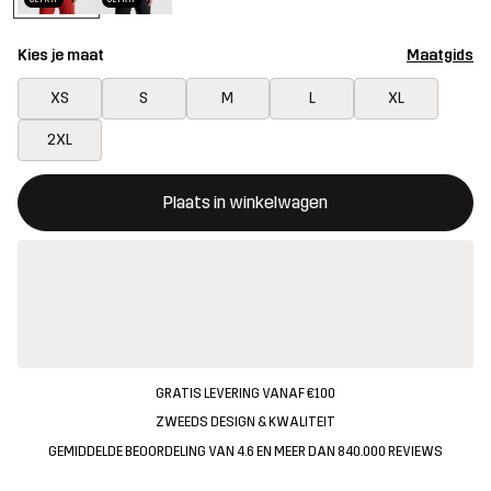
Kies je maat
Maatgids
XS
S
M
L
XL
2XL
Deze knop opent een modal met de bevestiging van een nieuw i
{{size}} niet beschikbaar
Plaats in winkelwagen
GRATIS LEVERING VANAF €100
ZWEEDS DESIGN & KWALITEIT
GEMIDDELDE BEOORDELING VAN 4.6 EN MEER DAN 840.000 REVIEWS