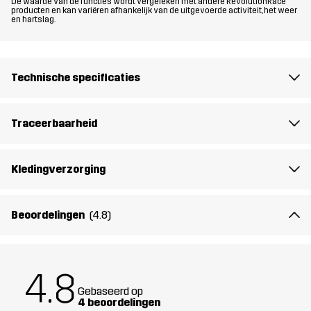
De waarde van de functies wordt vergeleken met andere RevolutionRace
producten en kan variëren afhankelijk van de uitgevoerde activiteit, het weer
en hartslag.
Pasvorm
REGULAR
Materiál 1
100% Polyamide (Gerecycled)
Technische specificaties
Materiál 2
91% Polyester (Gerecycled), 9% Elastaan
Traceerbaarheid
Vulling 1
60% Polyester (Gerecycled), 40%
Polyester
Kledingverzorging
Gewicht
302g in maat Medium
Beoordelingen
(4.8)
Ontworpen
KLIMMEN & ALPINISME
ALLROUND
voor
4.8
Artikelnummer
14316_2001
Gebaseerd op
4 beoordelingen