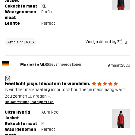
Jacket
Gekochte maat
XL
Waargenomen
Perfect
maat
Lengte
Perfect
Vind je dit nuttig?
0
Article nr 14316
Mariette W.
Geverifieerde koper
9 maart 2026
M
Heel licht jasje. Ideaal om te wandelen.
Ik vind het materiaal erg mooi. Toch houd het je maar matig warm.
Zou zeggen 10 graden +.
Dit is een vertaling. Laat orgineel zien.
Ultra Hybrid
Aura Red
Jacket
Gekochte maat
M
Waargenomen
Perfect