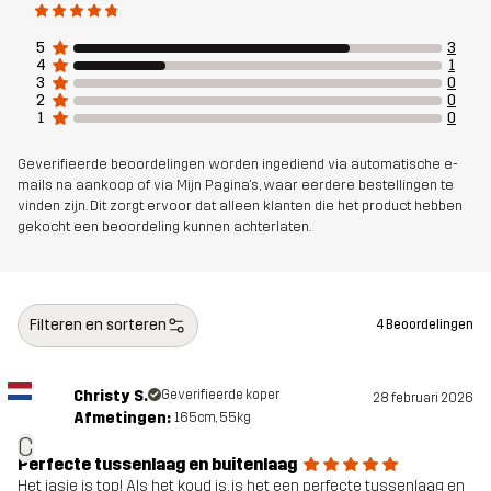
5
3
4
1
3
0
2
0
1
0
Geverifieerde beoordelingen worden ingediend via automatische e-
mails na aankoop of via Mijn Pagina's, waar eerdere bestellingen te
vinden zijn. Dit zorgt ervoor dat alleen klanten die het product hebben
gekocht een beoordeling kunnen achterlaten.
Filteren en sorteren
4 Beoordelingen
Christy S.
Geverifieerde koper
28 februari 2026
Afmetingen:
165cm, 55kg
C
Perfecte tussenlaag en buitenlaag
Het jasje is top! Als het koud is, is het een perfecte tussenlaag en