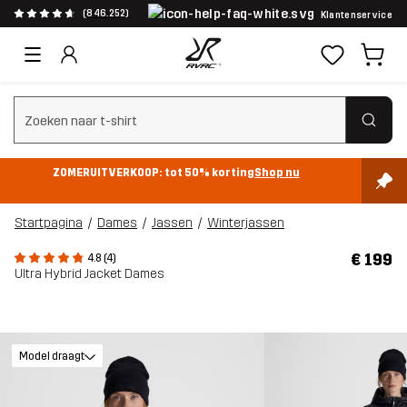
(846.252)
Klantenservice
Zoeken wissen
ZOMERUITVERKOOP: tot 50% korting
Shop nu
Startpagina
Dames
Jassen
Winterjassen
€ 199
4.8 (4)
Ultra Hybrid Jacket Dames
Model draagt