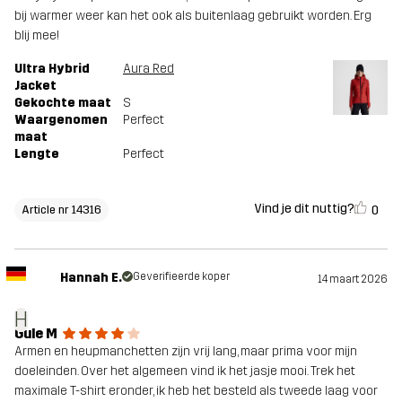
bij warmer weer kan het ook als buitenlaag gebruikt worden. Erg
blij mee!
Ultra Hybrid
Aura Red
Jacket
Gekochte maat
S
Waargenomen
Perfect
maat
Lengte
Perfect
Vind je dit nuttig?
0
Article nr 14316
Hannah E.
Geverifieerde koper
14 maart 2026
H
Gule M
Armen en heupmanchetten zijn vrij lang, maar prima voor mijn
doeleinden. Over het algemeen vind ik het jasje mooi. Trek het
maximale T-shirt eronder, ik heb het besteld als tweede laag voor