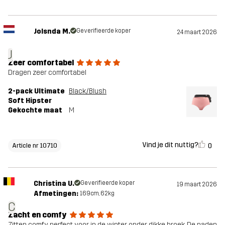
Jolsnda M.
Geverifieerde koper
24 maart 2026
J
Zeer comfortabel
Dragen zeer comfortabel
2-pack Ultimate
Black/Blush
Soft Hipster
Gekochte maat
M
Vind je dit nuttig?
0
Article nr 10710
Christina U.
Geverifieerde koper
19 maart 2026
Afmetingen:
169cm, 62kg
C
Zacht en comfy
Zitten comfy, perfect voor in de winter onder dikke broek. De naden