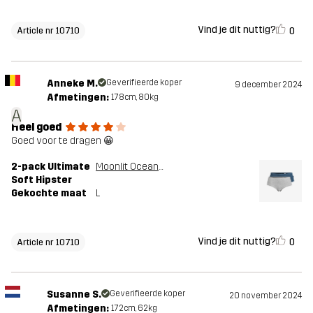
Vind je dit nuttig?
0
Article nr 10710
Anneke M.
Geverifieerde koper
9 december 2024
Afmetingen:
178cm, 80kg
A
Heel goed
Goed voor te dragen 😀
2-pack Ultimate
Moonlit Ocean/Grey Melange
Soft Hipster
Gekochte maat
L
Vind je dit nuttig?
0
Article nr 10710
Susanne S.
Geverifieerde koper
20 november 2024
Afmetingen:
172cm, 62kg