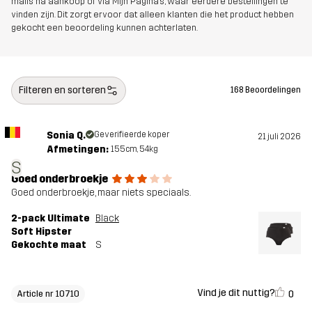
mails na aankoop of via Mijn Pagina's, waar eerdere bestellingen te
vinden zijn. Dit zorgt ervoor dat alleen klanten die het product hebben
gekocht een beoordeling kunnen achterlaten.
Filteren en sorteren
168 Beoordelingen
Sonia Q.
Geverifieerde koper
21 juli 2026
Afmetingen:
155cm, 54kg
S
Goed onderbroekje
Goed onderbroekje, maar niets speciaals.
2-pack Ultimate
Black
Soft Hipster
Gekochte maat
S
Vind je dit nuttig?
0
Article nr 10710