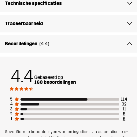
voor
Technische specificaties
Artikelnummer
10710_2001
Traceerbaarheid
Beoordelingen
(4.4)
4.4
Gebaseerd op
168 beoordelingen
5
114
4
32
3
11
2
5
1
6
Geverifieerde beoordelingen worden ingediend via automatische e-