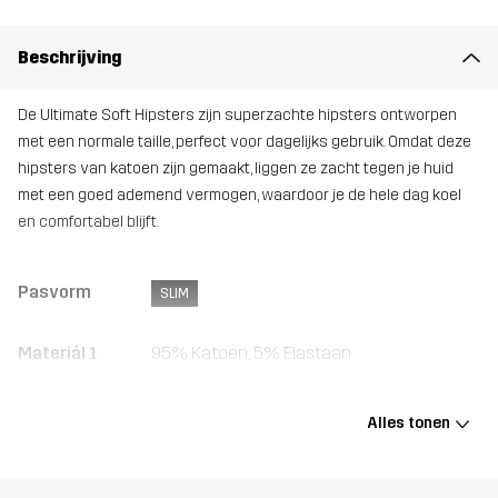
Beschrijving
De Ultimate Soft Hipsters zijn superzachte hipsters ontworpen
met een normale taille, perfect voor dagelijks gebruik. Omdat deze
hipsters van katoen zijn gemaakt, liggen ze zacht tegen je huid
met een goed ademend vermogen, waardoor je de hele dag koel
en comfortabel blijft.
Pasvorm
SLIM
Materiál 1
95% Katoen, 5% Elastaan
Gewicht
75g in maat Medium
Alles tonen
Ontworpen
ALLROUND