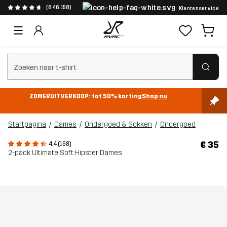
(846.158)
Klantenservice
Zoeken wissen
ZOMERUITVERKOOP: tot 50% korting
Shop nu
Startpagina
Dames
Ondergoed & Sokken
Ondergoed
€ 35
4.4 (168)
2-pack Ultimate Soft Hipster Dames