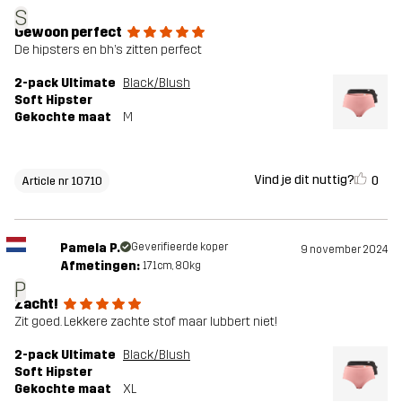
S
Gewoon perfect
De hipsters en bh’s zitten perfect
2-pack Ultimate
Black/Blush
Soft Hipster
Gekochte maat
M
Vind je dit nuttig?
0
Article nr 10710
Pamela P.
Geverifieerde koper
9 november 2024
Afmetingen:
171cm, 80kg
P
Zacht!
Zit goed. Lekkere zachte stof maar lubbert niet!
2-pack Ultimate
Black/Blush
Soft Hipster
Gekochte maat
XL