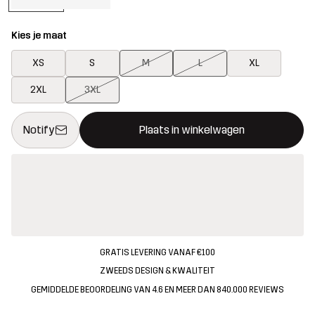
Kies je maat
XS
S
M
L
XL
2XL
3XL
Deze knop opent een modal met de bevestiging van een nieuw i
{{size}} niet beschikbaar
Notify
Plaats in winkelwagen
GRATIS LEVERING VANAF €100
ZWEEDS DESIGN & KWALITEIT
GEMIDDELDE BEOORDELING VAN 4.6 EN MEER DAN 840.000 REVIEWS