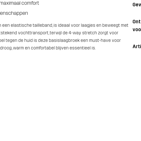
t maximaal comfort
Gew
igenschappen
On
een elastische tailleband, is ideaal voor laagjes en beweegt met
voo
uitstekend vochttransport, terwijl de 4-way stretch zorgt voor
epel tegen de huid is deze basislaagbroek een must-have voor
Art
droog, warm en comfortabel blijven essentieel is.