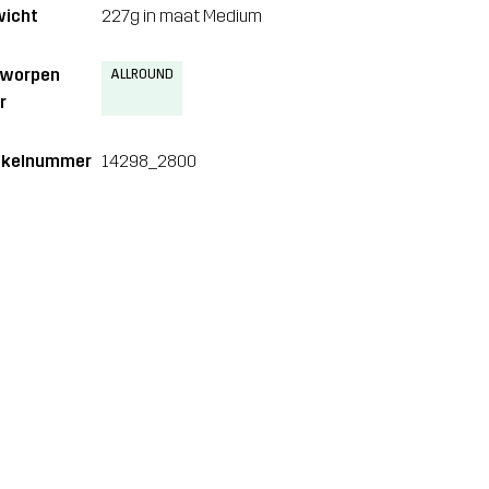
icht
227g in maat Medium
tworpen
ALLROUND
r
ikelnummer
14298_2800