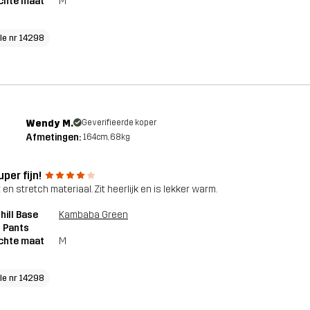
chte maat
M
cle nr 14298
Wendy M.
Geverifieerde koper
Afmetingen:
164cm, 68kg
uper fijn!
en stretch materiaal. Zit heerlijk en is lekker warm.
ill Base
Kambaba Green
 Pants
chte maat
M
cle nr 14298