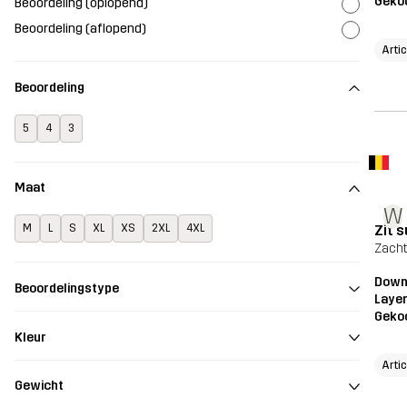
Geko
Beoordeling (oplopend)
Beoordeling (aflopend)
Arti
Beoordeling
5
4
3
Maat
W
Zit s
M
L
S
XL
XS
2XL
4XL
Zacht 
Downh
Beoordelingstype
Layer
Geko
Kleur
Arti
Gewicht