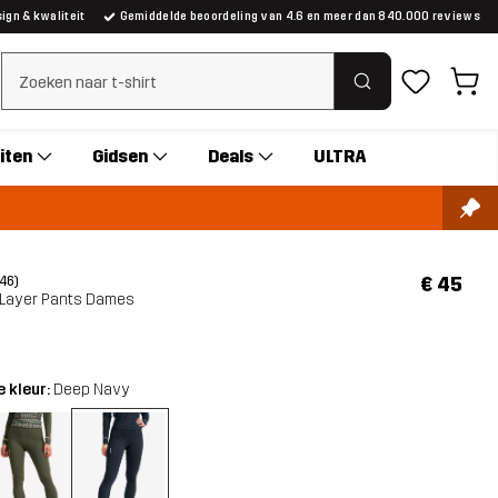
gn & kwaliteit
Gemiddelde beoordeling van 4.6 en meer dan 840.000 reviews
Zoeken wissen
iten
Gidsen
Deals
ULTRA
€ 45
(46)
 Layer Pants Dames
 kleur:
Deep Navy