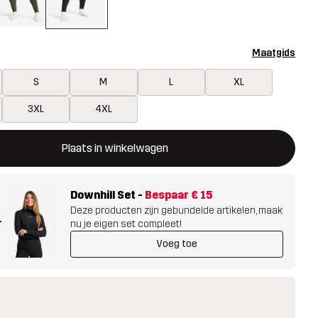
Maatgids
S
M
L
XL
3XL
4XL
ent een modal met de bevestiging van een nieuw item in het wink
 beschikbaar
Plaats in winkelwagen
Downhill Set
-
Bespaar
€ 15
Deze producten zijn gebundelde artikelen, maak
+
nu je eigen set compleet!
Voeg toe