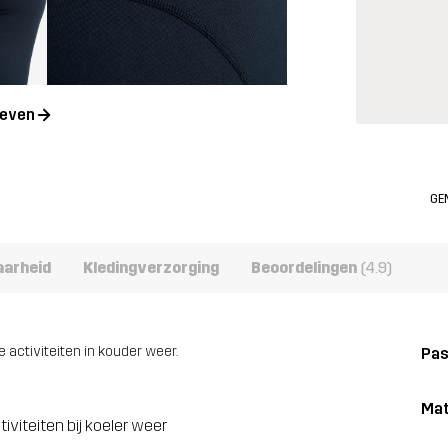
geven
GE
aarheid
Kledingverzorging
Beoordelingen
(4.9)
activiteiten in kouder weer.
Pa
Mat
viteiten bij koeler weer