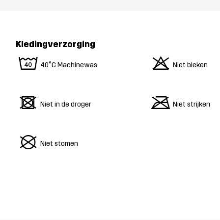
Kledingverzorging
8
o
40°C Machinewas
Niet bleken
d
m
Niet in de droger
Niet strijken
U
Niet stomen