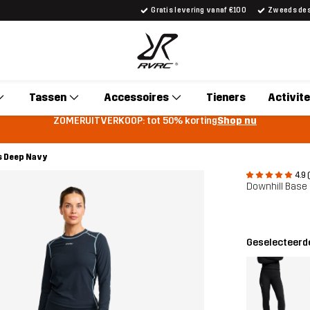
Gratis levering vanaf €100
Zweeds desi
Tassen
Accessoires
Tieners
Activite
ZOMERUITVERKOOP: tot 50% korting
Shop nu
s Deep Navy
4.9 
Downhill Base
Geselecteerde