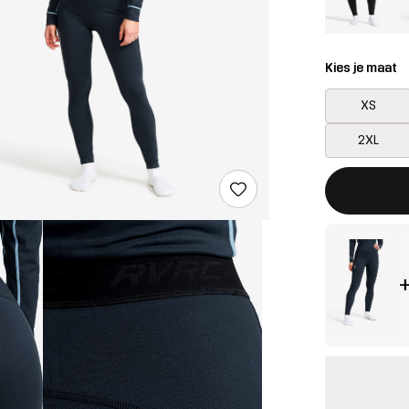
Kies je maat
XS
2XL
Deze knop op
{{size}} niet