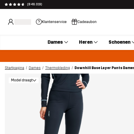
(846.019)
Klantenservice
Cadeaubon
Dames
Heren
Schoenen
Startpagina
Dames
Thermokleding
Downhill Base Layer Pants Dame
Model draagt