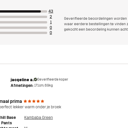
43
2
Geverifieerde beoordelingen worden i
1
waar eerdere bestellingen te vinden zi
0
gekocht een beoordeling kunnen acht
0
jacqeline a.
Geverifieerde koper
Afmetingen:
171cm, 69kg
maal prima
perfect lekker warm onder je broek
ill Base
Kambaba Green
 Pants