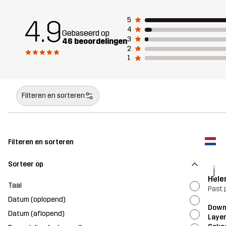
4.9
5
4
Gebaseerd op
3
46 beoordelingen
2
1
Filteren en sorteren
Filteren en sorteren
Sorteer op
j
Hele
Taal
Past 
Datum (oplopend)
Downh
Datum (aflopend)
Layer