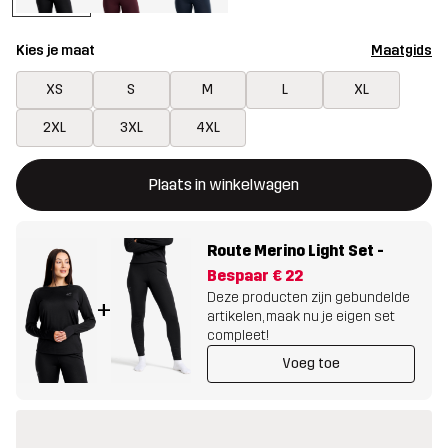
Kies je maat
Maatgids
XS
S
M
L
XL
2XL
3XL
4XL
Deze knop opent een modal met de bevestiging van een nieuw i
{{size}} niet beschikbaar
Plaats in winkelwagen
Route Merino Light Set
-
Bespaar
€ 22
Deze producten zijn gebundelde
+
artikelen, maak nu je eigen set
compleet!
Voeg toe