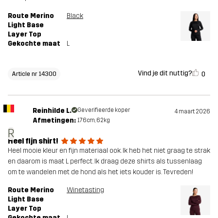
Route Merino
Black
Light Base
Layer Top
Gekochte maat
L
Vind je dit nuttig?
0
Article nr 14300
Reinhilde L.
Geverifieerde koper
4 maart 2026
Afmetingen:
176cm, 62kg
R
Heel fijn shirt!
Heel mooie kleur en fijn materiaal ook. Ik heb het niet graag te strak
en daarom is maat L perfect. Ik draag deze shirts als tussenlaag
om te wandelen met de hond als het iets kouder is. Tevreden!
Route Merino
Winetasting
Light Base
Layer Top
Gekochte maat
L