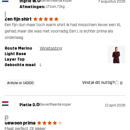
Ingrid W.
Geverifieerde koper
7 augustus 2026
Afmetingen:
172cm, 72kg
I
Een fijn shirt
Een fijn dun maar toch warm shirt. Ik had misschien liever een XL
gehad, maar die was niet voorradig. Een L is echter prima als
onderlaag.
Route Merino
Winetasting
Light Base
Layer Top
Gekochte maat
L
Vind je dit nuttig?
0
Article nr 14300
Pietie D.
Geverifieerde koper
12 april 2026
P
Gewoon prima
Maat perfect. Zit lekker