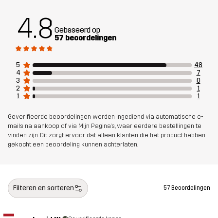
(Gerecycled)
4.8
Gebaseerd op
Gewicht
166g in maat Medium
57 beoordelingen
Ontworpen
ALLROUND
5
48
voor
4
7
3
0
2
1
Artikelnummer
14300_2001
1
1
Geverifieerde beoordelingen worden ingediend via automatische e-
mails na aankoop of via Mijn Pagina's, waar eerdere bestellingen te
vinden zijn. Dit zorgt ervoor dat alleen klanten die het product hebben
gekocht een beoordeling kunnen achterlaten.
Filteren en sorteren
57 Beoordelingen