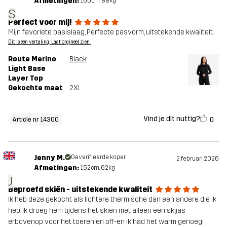
Afmetingen:
160cm, 88kg
S
Perfect voor mij!
Mijn favoriete basislaag, Perfecte pasvorm, uitstekende kwaliteit.
Dit is een vertaling. Laat orgineel zien.
Route Merino
Black
Light Base
Layer Top
Gekochte maat
2XL
Vind je dit nuttig?
0
Article nr 14300
Jenny M.
Geverifieerde koper
2 februari 2026
Afmetingen:
152cm, 62kg
J
Beproefd skiën - uitstekende kwaliteit
Ik heb deze gekocht als lichtere thermische dan een andere die ik
heb. Ik droeg hem tijdens het skiën met alleen een skijas
erbovenop voor het toeren en off-en ik had het warm genoeg!