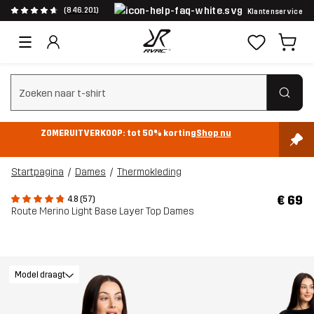
(846.201)
Klantenservice
Zoeken wissen
ZOMERUITVERKOOP: tot 50% korting
Shop nu
Startpagina
Dames
Thermokleding
€ 69
4.8 (57)
Route Merino Light Base Layer Top Dames
Model draagt