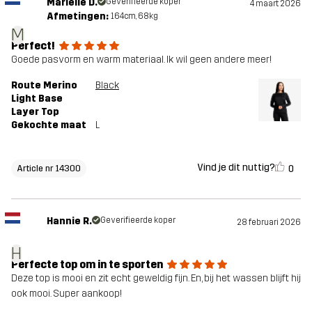
Mariëlle D.
Geverifieerde koper
4 maart 2026
Afmetingen:
164cm, 68kg
M
Perfect!
Goede pasvorm en warm materiaal. Ik wil geen andere meer!
Route Merino
Black
Light Base
Layer Top
Gekochte maat
L
Vind je dit nuttig?
0
Article nr 14300
Hannie R.
Geverifieerde koper
28 februari 2026
H
Perfecte top om in te sporten
Deze top is mooi en zit echt geweldig fijn. En, bij het wassen blijft hij
ook mooi. Super aankoop!