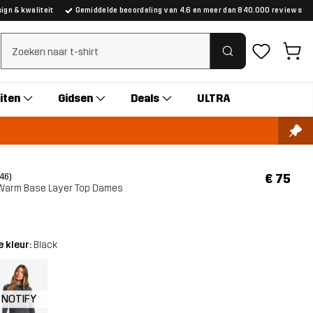
gn & kwaliteit
Gemiddelde beoordeling van 4.6 en meer dan 840.000 reviews
Zoeken wissen
iten
Gidsen
Deals
ULTRA
€ 75
(46)
Warm Base Layer Top Dames
 kleur:
Black
NOTIFY