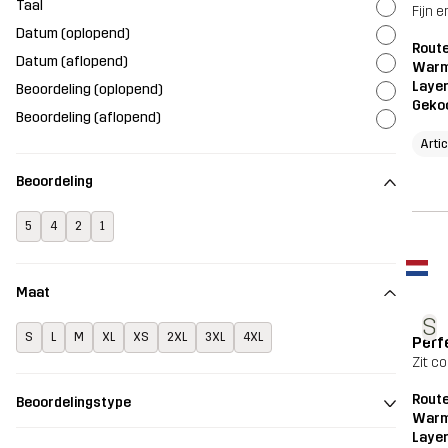
Taal
Fijn 
Datum (oplopend)
Route
Datum (aflopend)
Warm
Layer
Beoordeling (oplopend)
Geko
Beoordeling (aflopend)
Arti
Beoordeling
5
4
2
1
Maat
S
S
L
M
XL
XS
2XL
3XL
4XL
Perf
Zit c
Route
Beoordelingstype
Warm
Layer