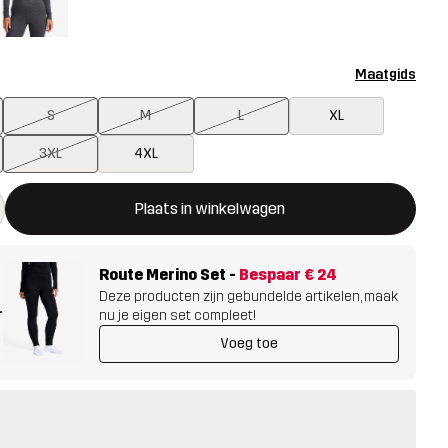
Maatgids
S
M
L
XL
3XL
4XL
ent een modal met de bevestiging van een nieuw item in het wink
 beschikbaar
Plaats in winkelwagen
Route Merino Set
-
Bespaar
€ 24
Deze producten zijn gebundelde artikelen, maak
+
nu je eigen set compleet!
Voeg toe