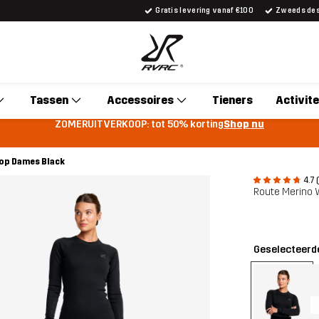
Gratis levering vanaf €100
Zweeds desi
Tassen
Accessoires
Tieners
Activite
ZOMERUITVERKOOP: tot 50% korting
Shop nu
op Dames Black
4.7 
Route Merino 
Geselecteerde