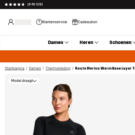
(846.529)
Klantenservice
Cadeaubon
Dames
Heren
Schoenen
Startpagina
Dames
Thermokleding
Route Merino Warm Base Layer T
Model draagt