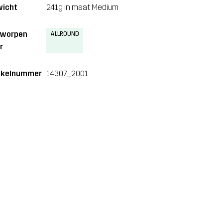
icht
241g in maat Medium
tworpen
ALLROUND
r
ikelnummer
14307_2001