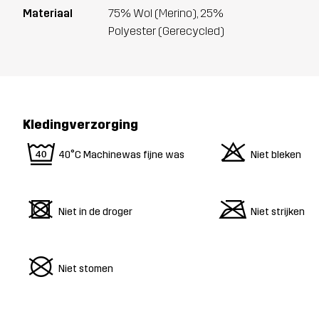
Materiaal
75% Wol (Merino), 25%
Polyester (Gerecycled)
Kledingverzorging
9
o
40°C Machinewas fijne was
Niet bleken
d
m
Niet in de droger
Niet strijken
U
Niet stomen