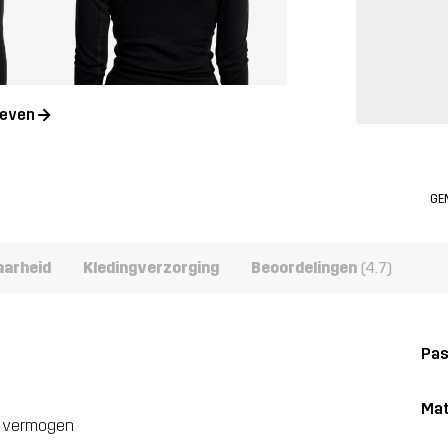
geven
GE
aarheid
Kledingverzorging
Beoordelingen
(4.7)
Pa
Mat
nd vermogen