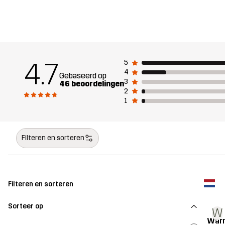
4.7
5
4
Gebaseerd op
3
46 beoordelingen
2
1
Filteren en sorteren
Filteren en sorteren
Sorteer op
W
War