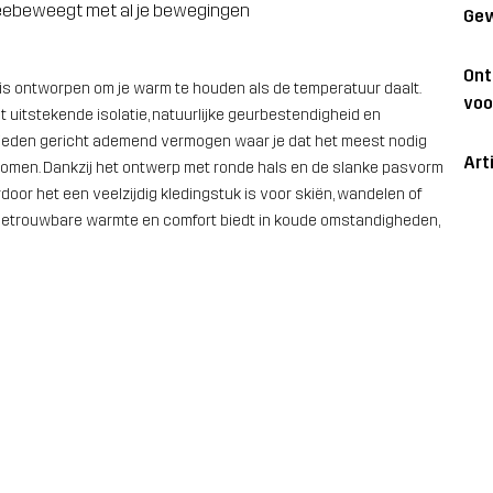
meebeweegt met al je bewegingen
Gew
On
is ontworpen om je warm te houden als de temperatuur daalt.
voo
uitstekende isolatie, natuurlijke geurbestendigheid en
ieden gericht ademend vermogen waar je dat het meest nodig
Art
orkomen. Dankzij het ontwerp met ronde hals en de slanke pasvorm
oor het een veelzijdig kledingstuk is voor skiën, wandelen of
e betrouwbare warmte en comfort biedt in koude omstandigheden,