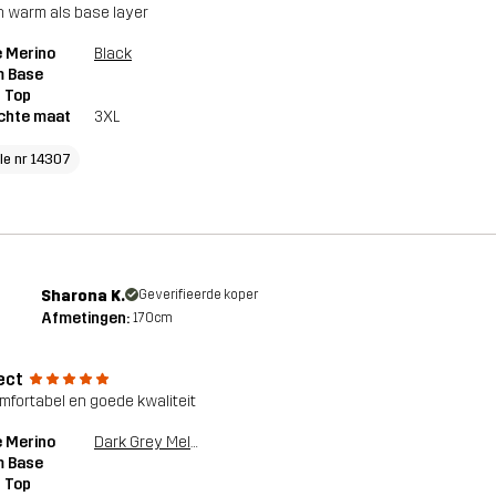
en warm als base layer
 Merino
Black
 Base
 Top
chte maat
3XL
cle nr 14307
Sharona K.
Geverifieerde koper
Afmetingen:
170cm
ect
omfortabel en goede kwaliteit
 Merino
Dark Grey Melange
 Base
 Top