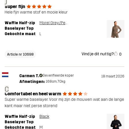
J
Super fijn
Hele fijn warme stof en mooie kleur
Waffle Half-zip
Morel Grey/Peyote
Baselayer Top
Gekochte maat
L
Vind je dit nuttig?
0
Article nr 10698
Carmen T.
Geverifieerde koper
18 maart 2026
Afmetingen:
168cm, 70kg
C
Comfortabel en heel warm
Super warme baselayer. Voor mij zijn de mouwen wat aan de lange
kant maar niet perse storend
Waffle Half-zip
Black
Baselayer Top
Gekochte maat
M