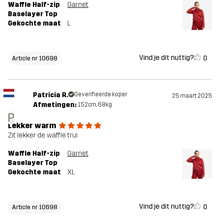
Waffle Half-zip
Garnet
Baselayer Top
Gekochte maat
L
Vind je dit nuttig?
0
Article nr 10698
Patricia R.
Geverifieerde koper
25 maart 2025
Afmetingen:
152cm, 68kg
P
Lekker warm
Zit lekker de waffle trui
Waffle Half-zip
Garnet
Baselayer Top
Gekochte maat
XL
Vind je dit nuttig?
0
Article nr 10698