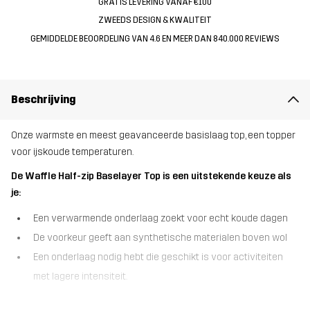
GRATIS LEVERING VANAF €100
ZWEEDS DESIGN & KWALITEIT
GEMIDDELDE BEOORDELING VAN 4.6 EN MEER DAN 840.000 REVIEWS
Beschrijving
Onze warmste en meest geavanceerde basislaag top, een topper
voor ijskoude temperaturen.
De Waffle Half-zip Baselayer Top is een uitstekende keuze als
je:
Een verwarmende onderlaag zoekt voor echt koude dagen
De voorkeur geeft aan synthetische materialen boven wol
Een onderlaag nodig hebt die geschikt is voor activiteiten
met lagere intensiteit.
De Waffle Half-zip Baselayer Top is een zware basislaag die