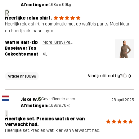
Afmetingen:
168cm, 69kg
R
Heerlijke relax shirt.
Heerlijk relax shirt in combinatie met de waffels pants. Mooi kleur
en heerlijk als base layer.
Waffle Half-zip
Morel Grey/Peyote
Baselayer Top
Gekochte maat
XL
Vind je dit nuttig?
0
Article nr 10698
Jiske W.
Geverifieerde koper
28 april 2025
Afmetingen:
169cm, 76kg
J
Heerlijke set. Precies wat ik er van
verwacht had.
Heerlijke set. Precies wat ik er van verwacht had.