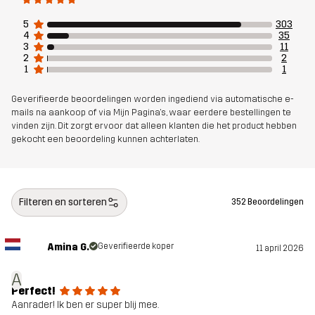
5
303
Gewicht
284g in maat Medium
4
35
3
11
2
2
Duurzaamheid
Details over gerecyclede materialen
1
1
lees hier
Geverifieerde beoordelingen worden ingediend via automatische e-
mails na aankoop of via Mijn Pagina's, waar eerdere bestellingen te
vinden zijn. Dit zorgt ervoor dat alleen klanten die het product hebben
Ontworpen
ALLROUND
gekocht een beoordeling kunnen achterlaten.
voor
Artikelnummer
10698_2001
Filteren en sorteren
352 Beoordelingen
Amina G.
Geverifieerde koper
11 april 2026
A
Perfect!
Aanrader! Ik ben er super blij mee.