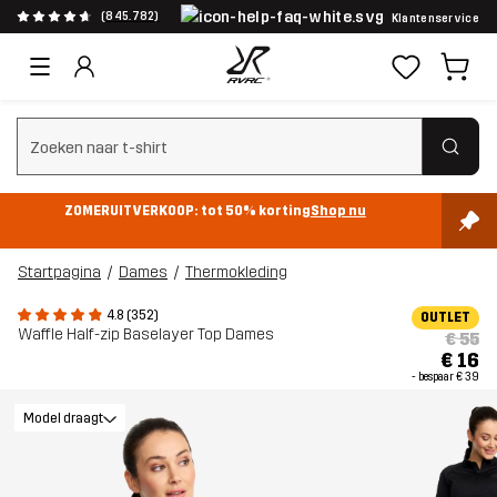
(845.782)
Klantenservice
Zoeken wissen
ZOMERUITVERKOOP: tot 50% korting
Shop nu
Startpagina
Dames
Thermokleding
4.8 (352)
OUTLET
Waffle Half-zip Baselayer Top Dames
€ 55
€ 16
- bespaar
€ 39
Model draagt