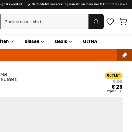
gn & kwaliteit
Gemiddelde beoordeling van 4.6 en meer dan 840.000 reviews
Zoeken wissen
iten
Gidsen
Deals
ULTRA
(745)
OUTLET
ile Dames
€ 89
€ 26
- bespaar
€ 63