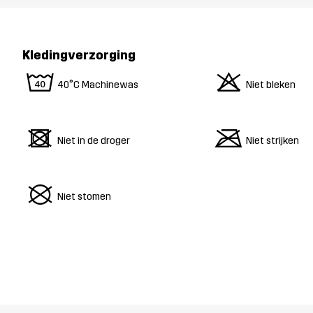
Kledingverzorging
8
o
40°C Machinewas
Niet bleken
d
m
Niet in de droger
Niet strijken
U
Niet stomen