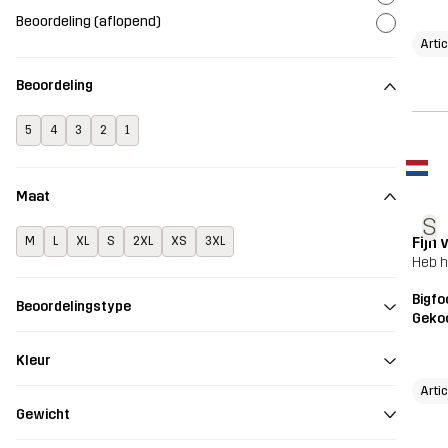
Beoordeling (aflopend)
Arti
Beoordeling
5
4
3
2
1
Maat
S
Fijn 
M
L
XL
S
2XL
XS
3XL
Heb h
Bigfo
Beoordelingstype
Geko
Kleur
Arti
Gewicht