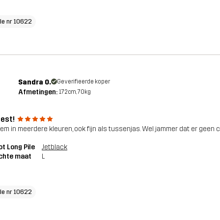
cle nr 10622
Sandra O.
Geverifieerde koper
Afmetingen:
172cm, 70kg
vest!
em in meerdere kleuren, ook fijn als tussenjas. Wel jammer dat er geen 
ot Long Pile
Jetblack
chte maat
L
cle nr 10622