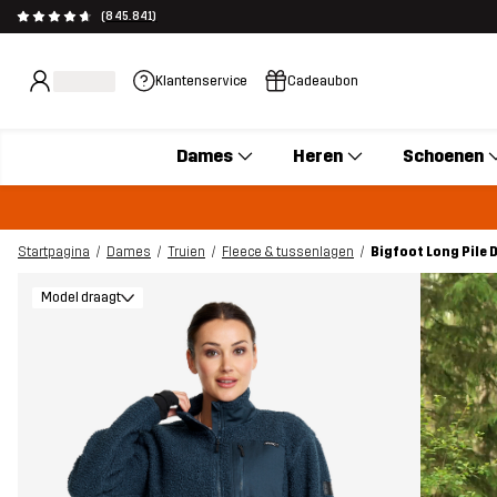
(845.841)
Klantenservice
Cadeaubon
Dames
Heren
Schoenen
Startpagina
Dames
Truien
Fleece & tussenlagen
Bigfoot Long Pile
Model draagt