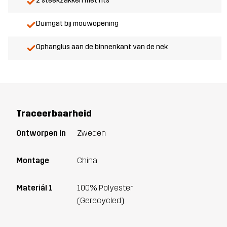
2 steekzakken met rits
Duimgat bij mouwopening
Ophanglus aan de binnenkant van de nek
Traceerbaarheid
Ontworpen in
Zweden
Montage
China
Materiál 1
100% Polyester
(Gerecycled)