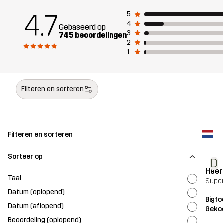
4.7
5
4
Gebaseerd op
3
745 beoordelingen
2
1
Filteren en sorteren
Filteren en sorteren
Sorteer op
D
Heerl
Taal
Super
Datum (oplopend)
Bigfo
Datum (aflopend)
Geko
Beoordeling (oplopend)