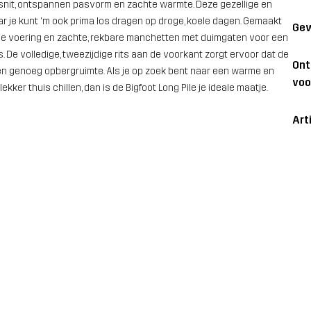
re snit, ontspannen pasvorm en zachte warmte. Deze gezellige en
r je kunt 'm ook prima los dragen op droge, koele dagen. Gemaakt
Gew
adde voering en zachte, rekbare manchetten met duimgaten voor een
 De volledige, tweezijdige rits aan de voorkant zorgt ervoor dat de
On
en genoeg opbergruimte. Als je op zoek bent naar een warme en
voo
er thuis chillen, dan is de Bigfoot Long Pile je ideale maatje.
Art