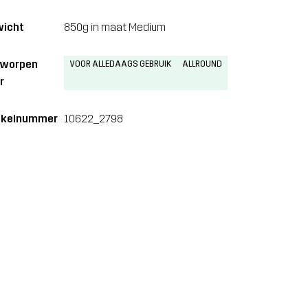
icht
850g in maat Medium
tworpen
VOOR ALLEDAAGS GEBRUIK
ALLROUND
r
ikelnummer
10622_2798