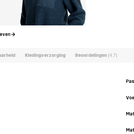
geven
aarheid
Kledingverzorging
Beoordelingen
(4.7)
Pa
Voe
Mat
Mat