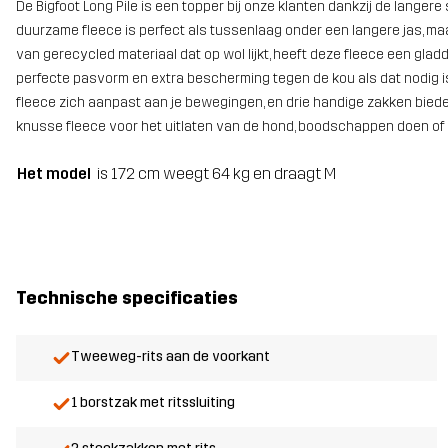
De Bigfoot Long Pile is een topper bij onze klanten dankzij de lange
duurzame fleece is perfect als tussenlaag onder een langere jas, maa
van gerecycled materiaal dat op wol lijkt, heeft deze fleece een gl
perfecte pasvorm en extra bescherming tegen de kou als dat nodig is.
fleece zich aanpast aan je bewegingen, en drie handige zakken bied
knusse fleece voor het uitlaten van de hond, boodschappen doen of lekk
Het model
is 172 cm weegt 64 kg en draagt M
Technische specificaties
Tweeweg-rits aan de voorkant
1 borstzak met ritssluiting