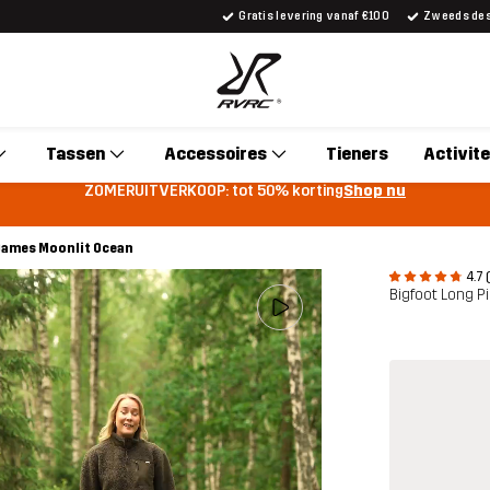
Gratis levering vanaf €100
Zweeds desi
Tassen
Accessoires
Tieners
Activite
ZOMERUITVERKOOP: tot 50% korting
Shop nu
 Dames Moonlit Ocean
4.7 
Bigfoot Long P