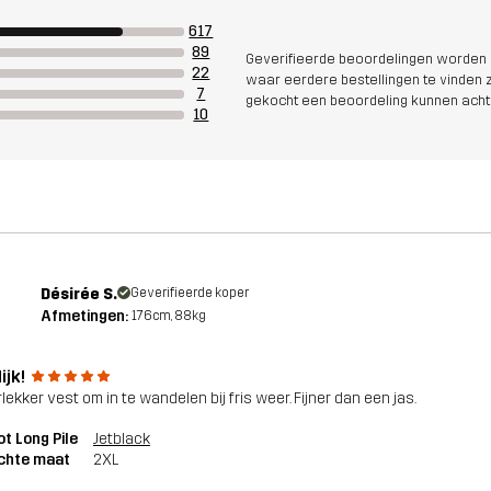
617
89
Geverifieerde beoordelingen worden i
22
waar eerdere bestellingen te vinden zi
7
gekocht een beoordeling kunnen acht
10
Désirée S.
Geverifieerde koper
Afmetingen:
176cm, 88kg
ijk!
lekker vest om in te wandelen bij fris weer. Fijner dan een jas.
ot Long Pile
Jetblack
chte maat
2XL