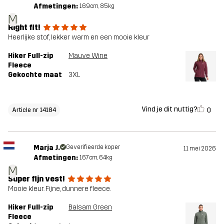
Afmetingen:
169cm, 85kg
M
Right fit!
Heerlijke stof, lekker warm en een mooie kleur
Hiker Full-zip
Mauve Wine
Fleece
Gekochte maat
3XL
Vind je dit nuttig?
0
Article nr 14184
Marja J.
Geverifieerde koper
11 mei 2026
Afmetingen:
167cm, 64kg
M
Super fijn vest!
Mooie kleur. Fijne, dunnere fleece.
Hiker Full-zip
Balsam Green
Fleece