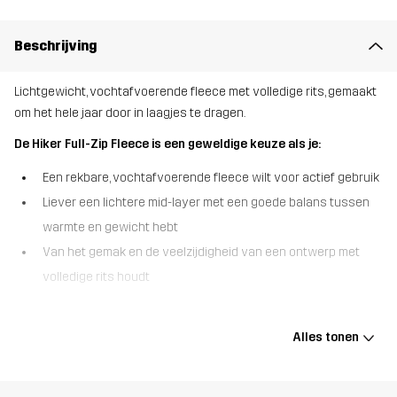
Beschrijving
Lichtgewicht, vochtafvoerende fleece met volledige rits, gemaakt
om het hele jaar door in laagjes te dragen.
De Hiker Full-Zip Fleece is een geweldige keuze als je:
Een rekbare, vochtafvoerende fleece wilt voor actief gebruik
Liever een lichtere mid-layer met een goede balans tussen
warmte en gewicht hebt
Van het gemak en de veelzijdigheid van een ontwerp met
volledige rits houdt
De Hiker Full-Zip Fleece is een zachte, ademende fleece van een
duurzame, vochtafvoerende microfleece die met je meebeweegt.
Alles tonen
Hij is ontworpen om alles aan te kunnen, van kille wandelingen tot
dagelijks woon-werkverkeer, met elastische boorden bij de kraag
en manchetten voor een goede, comfortabele pasvorm. Dankzij de