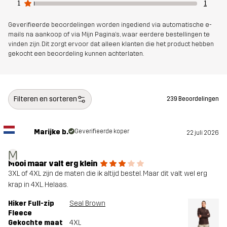
1
1
Duurzaamheid
Bluesign® approved
lees hier
Geverifieerde beoordelingen worden ingediend via automatische e-
mails na aankoop of via Mijn Pagina's, waar eerdere bestellingen te
vinden zijn. Dit zorgt ervoor dat alleen klanten die het product hebben
Ontworpen
ALLROUND
WANDELEN
gekocht een beoordeling kunnen achterlaten.
voor
Artikelnummer
14184_2018
Filteren en sorteren
239 Beoordelingen
Marijke b.
Geverifieerde koper
22 juli 2026
M
Mooi maar valt erg klein
3XL of 4XL zijn de maten die ik altijd bestel. Maar dit valt wel erg
krap in 4XL. Helaas.
Hiker Full-zip
Seal Brown
Fleece
Gekochte maat
4XL