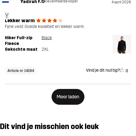
Yadirah F.
Geverifieerde koper
4 april 2026
Y
Lekker warm
Fijne vest. Goede kwaliteit en lekker warm.
Hiker Full-zip
Black
Fleece
Gekochte maat
2XL
Vind je dit nuttig?
0
Article nr 14184
Meer laden
Dit vind je misschien ook leuk