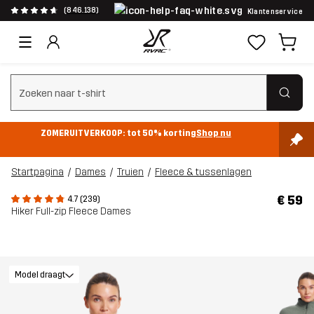
(846.138)
Klantenservice
Zoeken wissen
ZOMERUITVERKOOP: tot 50% korting
Shop nu
Startpagina
Dames
Truien
Fleece & tussenlagen
€ 59
4.7 (239)
Hiker Full-zip Fleece Dames
Model draagt