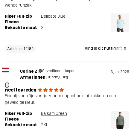
wandelrugzak.
Hiker Full-zip
Delicate Blue
Fleece
Gekochte maat
XL
Vind je dit nuttig?
0
Article nr 14184
Corine Z.
Geverifieerde koper
3 juni 2026
Afmetingen:
167cm, 80kg
C
Heel tevreden
Eindelijk een fijn vestje zonder capuchon met zakken in een
geweldige kleur.
Hiker Full-zip
Balsam Green
Fleece
Gekochte maat
2XL