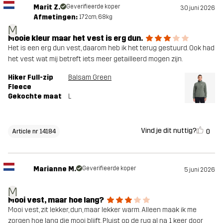
Marit Z.
Geverifieerde koper
30 juni 2026
Afmetingen:
172cm, 68kg
M
Mooie kleur maar het vest is erg dun.
Het is een erg dun vest, daarom heb ik het terug gestuurd. Ook had
het vest wat mij betreft iets meer getailleerd mogen zijn.
Hiker Full-zip
Balsam Green
Fleece
Gekochte maat
L
Vind je dit nuttig?
0
Article nr 14184
Marianne M.
Geverifieerde koper
5 juni 2026
M
Mooi vest, maar hoe lang?
Mooi vest, zit lekker, dun, maar lekker warm. Alleen maak ik me
zorgen hoe lang die mooi blijft. Pluist op de rug al na 1 keer door