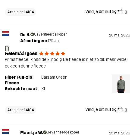
Vind je dit nuttig?
0
Article nr 14184
Do H.
Geverifieerde koper
26 mei 2026
Afmetingen:
175cm
D
Helemáál goed
Prima fleece. Ik had de xl nodig. De fleece is niet zo dik maar wilde
ook een dunne fleece
Hiker Full-zip
Balsam Green
Fleece
Gekochte maat
XL
Vind je dit nuttig?
0
Article nr 14184
Maartje W.
Geverifieerde koper
25 mei 2026