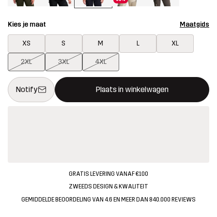
Kies je maat
Maatgids
XS
S
M
L
XL
2XL
3XL
4XL
Deze knop opent een modal met de bevestiging van een nieuw i
{{size}} niet beschikbaar
Notify
Plaats in winkelwagen
GRATIS LEVERING VANAF €100
ZWEEDS DESIGN & KWALITEIT
GEMIDDELDE BEOORDELING VAN 4.6 EN MEER DAN 840.000 REVIEWS