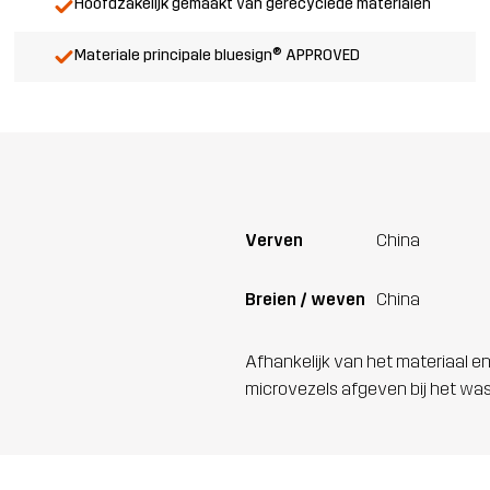
Hoofdzakelijk gemaakt van gerecyclede materialen
Materiale principale bluesign® APPROVED
Verven
China
Breien / weven
China
Afhankelijk van het materiaal en
microvezels afgeven bij het wa