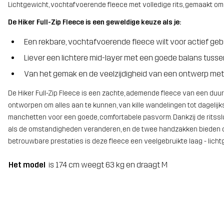
Lichtgewicht, vochtafvoerende fleece met volledige rits, gemaakt om h
De Hiker Full-Zip Fleece is een geweldige keuze als je:
Een rekbare, vochtafvoerende fleece wilt voor actief geb
Liever een lichtere mid-layer met een goede balans tus
Van het gemak en de veelzijdigheid van een ontwerp met v
De Hiker Full-Zip Fleece is een zachte, ademende fleece van een duu
ontworpen om alles aan te kunnen, van kille wandelingen tot dagelij
manchetten voor een goede, comfortabele pasvorm. Dankzij de ritsslu
als de omstandigheden veranderen, en de twee handzakken bieden o
betrouwbare prestaties is deze fleece een veelgebruikte laag - licht
Het model
is 174 cm weegt 63 kg en draagt M