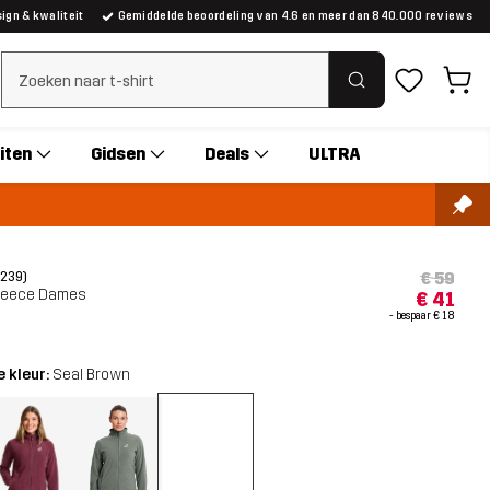
gn & kwaliteit
Gemiddelde beoordeling van 4.6 en meer dan 840.000 reviews
Zoeken wissen
iten
Gidsen
Deals
ULTRA
€ 59
(239)
 Fleece Dames
€ 41
- bespaar
€ 18
 kleur:
Seal Brown