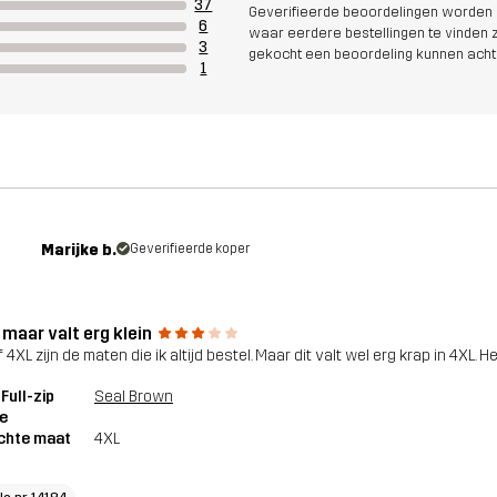
37
Geverifieerde beoordelingen worden i
6
waar eerdere bestellingen te vinden zi
3
gekocht een beoordeling kunnen acht
1
Marijke b.
Geverifieerde koper
 maar valt erg klein
 4XL zijn de maten die ik altijd bestel. Maar dit valt wel erg krap in 4XL. H
 Full-zip
Seal Brown
e
chte maat
4XL