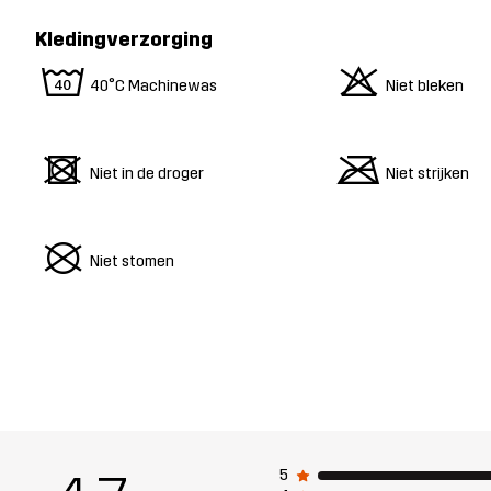
Kledingverzorging
8
o
40°C Machinewas
Niet bleken
d
m
Niet in de droger
Niet strijken
U
Niet stomen
5