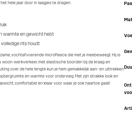
et hele jaar door in laagjes te dragen.
Pa
Mat
ruik
sen warmte en gewicht hebt
Voe
olledige rits houdt
Gew
rzame, vochtafvoerende microfleece die met je meebeweegt. Hij is
ks woon-werkverkeer, met elastische boorden bij de kraag en
Duu
iting over de hele lengte kun je hem gemakkelijk aan- en uittrekken
pbergruimte en warmte voor onderweg. Met zijn strakke look en
gewicht, comfortabel en klaar voor waar je ook naartoe gaat!
On
voo
Art