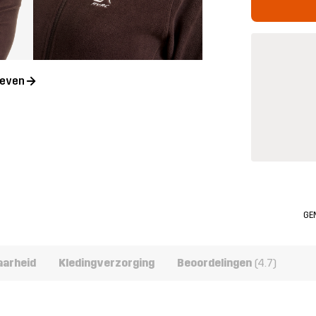
geven
GE
aarheid
Kledingverzorging
Beoordelingen
(4.7)