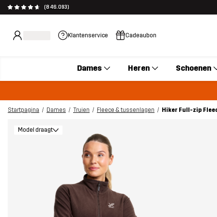
(846.093)
Klantenservice
Cadeaubon
Dames
Heren
Schoenen
Startpagina
Dames
Truien
Fleece & tussenlagen
Hiker Full-zip Fle
Model draagt