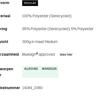
svorm
REGULAR
eriaal
100% Polyester (Gerecycled)
ring
95% Polyester (Gerecycled), 5% Polyester
icht
300g in maat Medium
rzaamheid
Bluesign® approved
lees hier
tworpen
ALLROUND
WANDELEN
r
ikelnummer
14184_2380