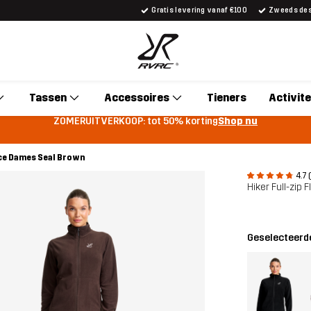
Gratis levering vanaf €100
Zweeds desi
Tassen
Accessoires
Tieners
Activite
ZOMERUITVERKOOP: tot 50% korting
Shop nu
ece Dames Seal Brown
4.7 
Hiker Full-zip
Geselecteerde