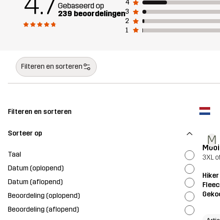
4.7
4
Gebaseerd op
3
239 beoordelingen
2
1
Filteren en sorteren
Filteren en sorteren
Sorteer op
M
Mooi
Taal
3XL of
Datum (oplopend)
Hiker
Datum (aflopend)
Fleec
Geko
Beoordeling (oplopend)
Beoordeling (aflopend)