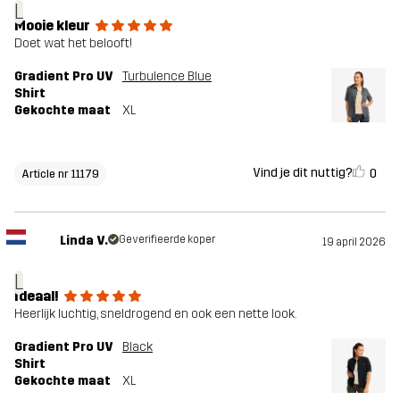
L
Mooie kleur
Doet wat het belooft!
Gradient Pro UV
Turbulence Blue
Shirt
Gekochte maat
XL
Vind je dit nuttig?
0
Article nr 11179
Linda V.
Geverifieerde koper
19 april 2026
L
Ideaal!
Heerlijk luchtig, sneldrogend en ook een nette look.
Gradient Pro UV
Black
Shirt
Gekochte maat
XL