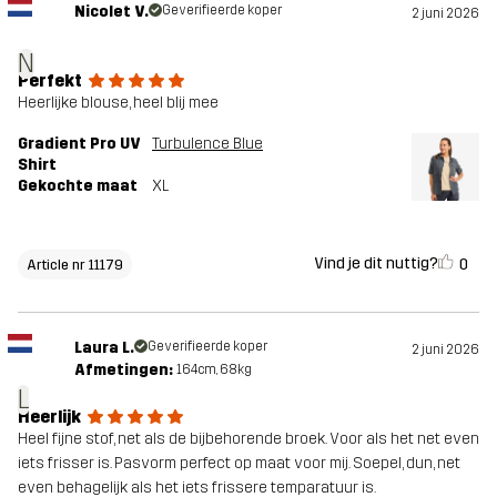
Nicolet V.
Geverifieerde koper
2 juni 2026
N
Perfekt
Heerlijke blouse, heel blij mee
Gradient Pro UV
Turbulence Blue
Shirt
Gekochte maat
XL
Vind je dit nuttig?
0
Article nr 11179
Laura L.
Geverifieerde koper
2 juni 2026
Afmetingen:
164cm, 68kg
L
Heerlijk
Heel fijne stof, net als de bijbehorende broek. Voor als het net even
iets frisser is. Pasvorm perfect op maat voor mij. Soepel, dun, net
even behagelijk als het iets frissere temparatuur is.