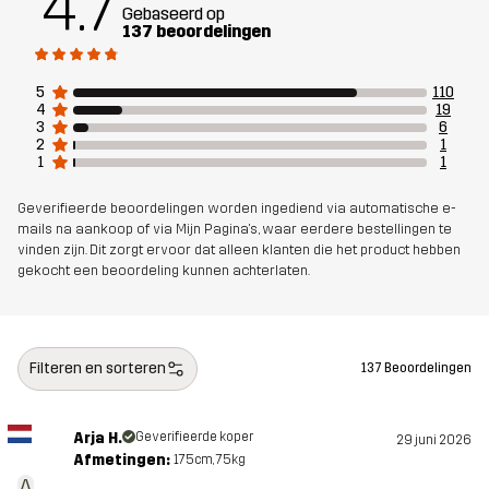
4.7
Gebaseerd op
Materiál 1
88% Polyester (Gerecycled), 12%
137 beoordelingen
Elastaan
5
110
4
19
Mesh
90% Polyester (Gerecycled), 5%
3
6
Polyester, 5% Elastaan
2
1
1
1
Duurzaamheid
Bluesign® approved
lees hier
Geverifieerde beoordelingen worden ingediend via automatische e-
mails na aankoop of via Mijn Pagina's, waar eerdere bestellingen te
vinden zijn. Dit zorgt ervoor dat alleen klanten die het product hebben
Ontworpen
WANDELEN
ALLROUND
gekocht een beoordeling kunnen achterlaten.
voor
Artikelnummer
11179_2702
Filteren en sorteren
137 Beoordelingen
EU-conformiteitsverklaring
Arja H.
Geverifieerde koper
29 juni 2026
Afmetingen:
175cm, 75kg