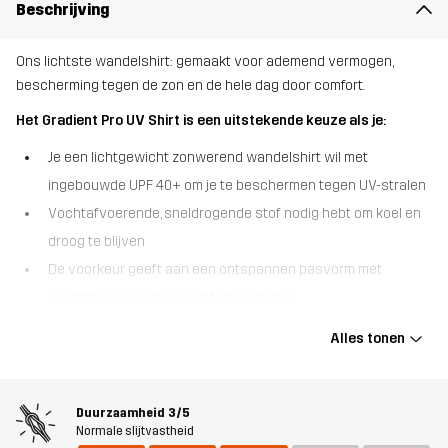
Beschrijving
Ons lichtste wandelshirt: gemaakt voor ademend vermogen,
bescherming tegen de zon en de hele dag door comfort.
Het Gradient Pro UV Shirt is een uitstekende keuze als je:
Je een lichtgewicht zonwerend wandelshirt wil met
ingebouwde UPF 40+ om je te beschermen tegen UV-stralen
Vochtafvoerende, sneldrogende stof nodig hebt om koel en
droog te blijven
De voorkeur geeft aan een ontspannen pasvorm met
ventilatie voor ultiem comfort op de trail
Het Gradient Pro UV Shirt is ontworpen voor wandeldagen in de
Alles tonen
zon en biedt de perfecte balans tussen bescherming en ademend
vermogen. Het shirt is gemaakt van onze lichtste stof en met
slimme ventilatie voor een uitzonderlijke luchtstroom en houdt je
Duurzaamheid
3/5
goed bedekt dankzij de UV-beschermende behandeling (UPF 40+).
Normale slijtvastheid