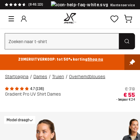
(846.113)
Klantenservice
Zoeken wissen
ZOMERUITVERKOOP: tot 50% korting
Shop nu
Startpagina
Dames
Truien
Overhemdblouses
€ 79
4.7 (136)
Gradient Pro UV Shirt Dames
€ 55
- bespaar
€ 24
Model draagt