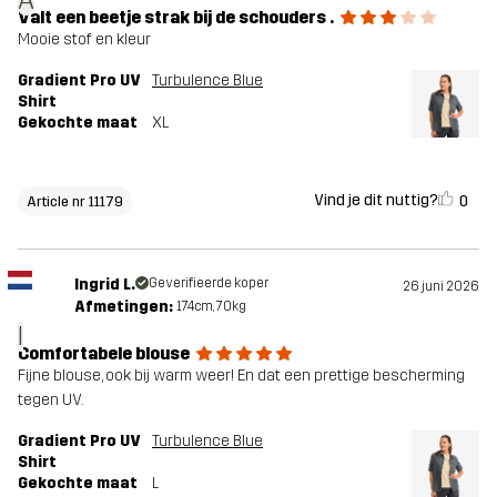
A
Valt een beetje strak bij de schouders .
Mooie stof en kleur
Gradient Pro UV
Turbulence Blue
Shirt
Gekochte maat
XL
Vind je dit nuttig?
0
Article nr 11179
Ingrid L.
Geverifieerde koper
26 juni 2026
Afmetingen:
174cm, 70kg
I
Comfortabele blouse
Fijne blouse, ook bij warm weer! En dat een prettige bescherming
tegen UV.
Gradient Pro UV
Turbulence Blue
Shirt
Gekochte maat
L