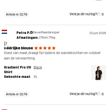
Vind je dit nuttig?
0
Article nr 11179
Petra P.
Geverifieerde koper
22 juni 2026
Afmetingen:
176cm, 75kg
P
Héérlijke blouse
Goed van maat, draagt fijn tijdens de wandetochten en voldoet
aan de verwachting.
Gradient Pro UV
Black
Shirt
Gekochte maat
XL
Vind je dit nuttig?
0
Article nr 11179