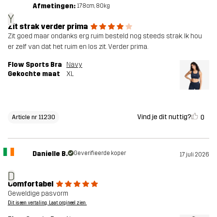
Afmetingen:
178cm, 80kg
Y
Zit strak verder prima
Zit goed maar ondanks erg ruim besteld nog steeds strak. Ik hou
er zelf van dat het ruim en los zit. Verder prima.
Flow Sports Bra
Navy
Gekochte maat
XL
Vind je dit nuttig?
0
Article nr 11230
Danielle B.
Geverifieerde koper
17 juli 2026
D
Comfortabel
Geweldige pasvorm
Dit is een vertaling. Laat orgineel zien.