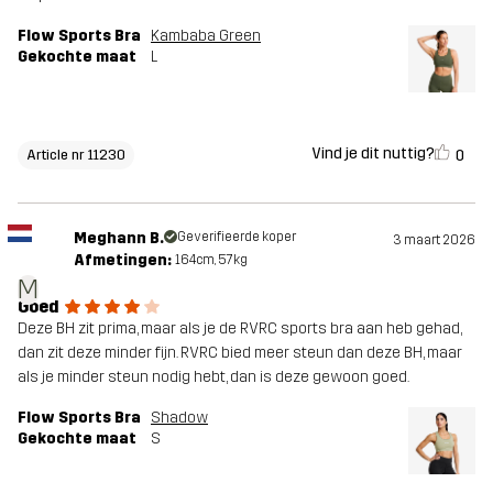
Flow Sports Bra
Kambaba Green
Gekochte maat
L
Vind je dit nuttig?
0
Article nr 11230
Meghann B.
Geverifieerde koper
3 maart 2026
Afmetingen:
164cm, 57kg
M
Goed
Deze BH zit prima, maar als je de RVRC sports bra aan heb gehad,
dan zit deze minder fijn. RVRC bied meer steun dan deze BH, maar
als je minder steun nodig hebt, dan is deze gewoon goed.
Flow Sports Bra
Shadow
Gekochte maat
S