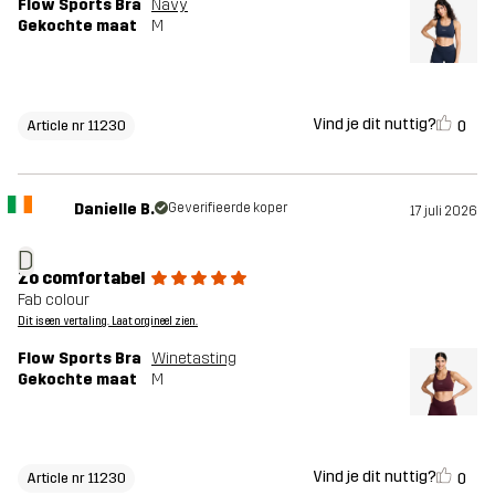
Flow Sports Bra
Navy
Gekochte maat
M
Vind je dit nuttig?
0
Article nr 11230
Danielle B.
Geverifieerde koper
17 juli 2026
D
Zo comfortabel
Fab colour
Dit is een vertaling. Laat orgineel zien.
Flow Sports Bra
Winetasting
Gekochte maat
M
Vind je dit nuttig?
0
Article nr 11230