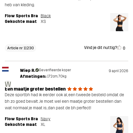
heb van kleding.
Flow Sports Bra
Black
Gekochte maat
XS
Vind je dit nuttig?
0
Article nr 11230
Wiep R.
Geverifieerde koper
9 april 2026
Afmetingen:
172cm, 70kg
W
Een maatje groter bestellen
Deze sportbh had ik eerder ook al, een tweede besteld omdat de
bh zo goed bevalt. Je moet wel een maatje groter bestellen dan
wat normaal je maat is, dan past de bh perfect!
Flow Sports Bra
Navy
Gekochte maat
XL