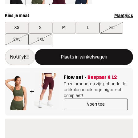
Kies je maat
Maatgids
XS
S
M
L
XL
2XL
3XL
Deze knop opent een modal met de bevestiging van een nieuw i
{{size}} niet beschikbaar
Notify
Plaats in winkelwagen
Flow set
-
Bespaar
€ 12
Deze producten zijn gebundelde
artikelen, maak nu je eigen set
+
compleet!
Voeg toe