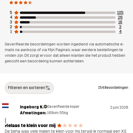
Duurzaamheid
Details over gerecyclede materialen
5
105
lees hier
4
26
3
16
2
3
1
4
Ontworpen
HARDLOPEN EN TRAINING
voor
Geverifieerde beoordelingen worden ingediend via automatische e-
mails na aankoop of via Mijn Pagina's, waar eerdere bestellingen te
vinden zijn. Dit zorgt ervoor dat alleen klanten die het product hebben
Artikelnummer
11230_2013
gekocht een beoordeling kunnen achterlaten.
Filteren en sorteren
154 Beoordelingen
Ingeborg K.
Geverifieerde koper
2 juni 2026
Afmetingen:
169cm, 55kg
I
Helaas te klein voor mij
De beha was vele malen te klein voor mij, terwijl ik normaal een XS