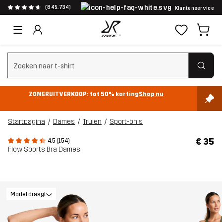
(845.734)
Klantenservice
Zoeken wissen
ZOMERUITVERKOOP: tot 50% korting
Shop nu
Startpagina
Dames
Truien
Sport-bh's
€ 35
4.5 (154)
Flow Sports Bra Dames
Model draagt