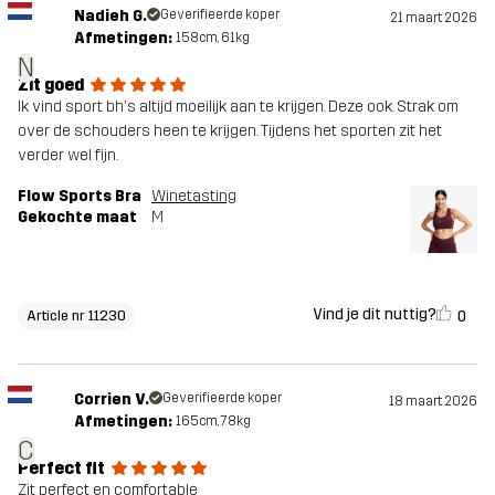
Nadieh G.
Geverifieerde koper
21 maart 2026
Afmetingen:
158cm, 61kg
N
Zit goed
Ik vind sport bh's altijd moeilijk aan te krijgen. Deze ook. Strak om
over de schouders heen te krijgen. Tijdens het sporten zit het
verder wel fijn.
Flow Sports Bra
Winetasting
Gekochte maat
M
Vind je dit nuttig?
0
Article nr 11230
Corrien V.
Geverifieerde koper
18 maart 2026
Afmetingen:
165cm, 78kg
C
Perfect fit
Zit perfect en comfortable