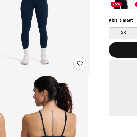
25%
Kies je maat
XS
Deze knop op
{{size}} niet