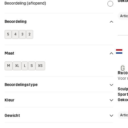
Geko
Beoordeling (aflopend)
Arti
Beoordeling
5
4
3
2
Maat
M
XL
L
S
XS
G
Voor 
Beoordelingstype
Scul
Sport
Geko
Kleur
Arti
Gewicht