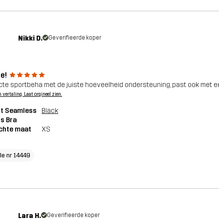
Nikki D.
Geverifieerde koper
e!
cte sportbeha met de juiste hoeveelheid ondersteuning, past ook met een 
n vertaling. Laat orgineel zien.
pt Seamless
Black
s Bra
chte maat
XS
cle nr 14449
Lara H.
Geverifieerde koper