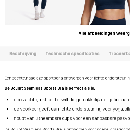
Alle afbeeldingen weer
Beschrijving
Technische specificaties
Traceerb
Een zachte, naadloze sportbeha ontworpen voor lichte ondersteuning
De Sculpt Seamless Sports Bra is perfect als je:
een zachte, rekbare bh wilt die gemakkelijk met je lich
de voorkeur geeft aan lichte ondersteuning voor yoga, pila
houdt van uitneembare cups voor een aanpasbare pasv
De Sculpt Seamless Sports Bra is ontworpen voor soepel draagcomfo