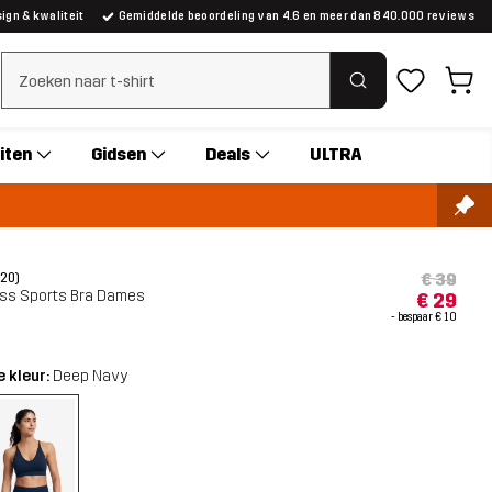
gn & kwaliteit
Gemiddelde beoordeling van 4.6 en meer dan 840.000 reviews
Zoeken wissen
iten
Gidsen
Deals
ULTRA
€ 39
(20)
ss Sports Bra Dames
€ 29
- bespaar
€ 10
 kleur:
Deep Navy