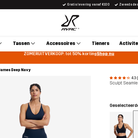
Gratis levering vanaf €100
Zweeds desi
Tassen
Accessoires
Tieners
Activite
ZOMERUITVERKOOP: tot 50% korting
Shop nu
 Dames Deep Navy
4.3 
Sculpt Seamle
Geselecteerde