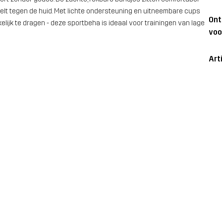
oelt tegen de huid. Met lichte ondersteuning en uitneembare cups
On
jk te dragen - deze sportbeha is ideaal voor trainingen van lage
voo
Art