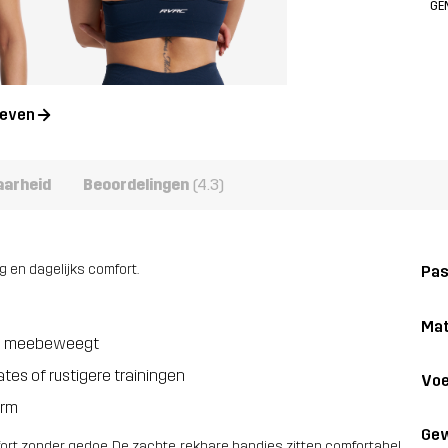
GE
geven
aarheid
Beoordelingen
(4.3)
 en dagelijks comfort.
Pa
Mat
aam meebeweegt
tes of rustigere trainingen
Voe
orm
Gew
rt zonder gedoe. De zachte, rekbare bandjes zitten comfortabel