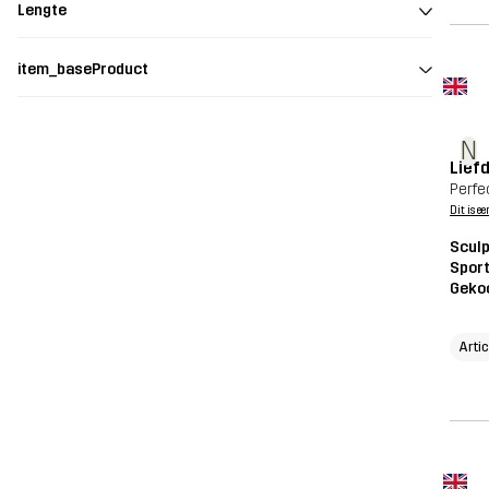
Lengte
item_baseProduct
N
Liefd
Perfe
Dit is ee
Scul
Sport
Geko
Arti