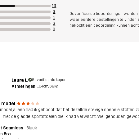
13
3
Geverifieerde beoordelingen worden i
1
waar eerdere bestellingen te vinden zi
3
gekocht een beoordeling kunnen acht
0
Laura L.
Geverifieerde koper
Afmetingen:
164cm, 68kg
 model
model, alleen had ik gehoopt dat het dezelfde stevige soepele stoffen zou
l, niet de gladde sportstoelen die ik had verwacht. Wel gehouden, gewo
pt Seamless
Black
s Bra