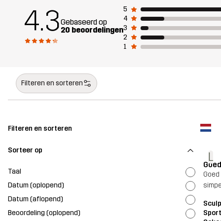
4.3
5
4
Gebaseerd op
3
20 beoordelingen
2
1
Filteren en sorteren
Filteren en sorteren
Sorteer op
L
Goed
Taal
Goed 
Datum (oplopend)
simpe
Datum (aflopend)
Scul
Beoordeling (oplopend)
Sport