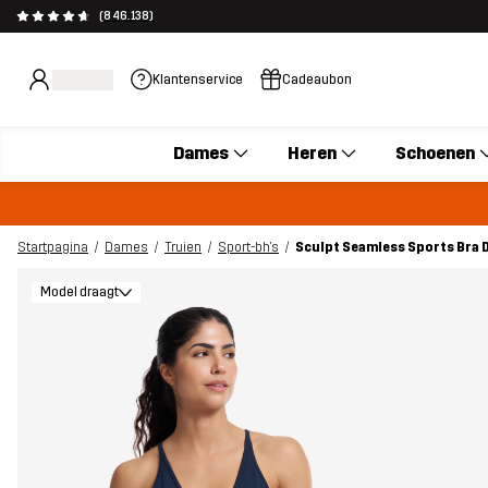
(846.138)
Klantenservice
Cadeaubon
Dames
Heren
Schoenen
Startpagina
Dames
Truien
Sport-bh's
Sculpt Seamless Sports Bra
Model draagt