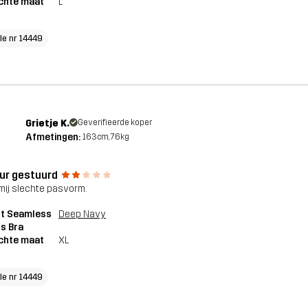
chte maat
L
cle nr 14449
Grietje K.
Geverifieerde koper
Afmetingen:
163cm, 76kg
Retour gestuurd
mij slechte pasvorm.
pt Seamless
Deep Navy
s Bra
chte maat
XL
cle nr 14449