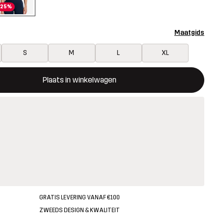
25%
Maatgids
S
M
L
XL
ent een modal met de bevestiging van een nieuw item in het wink
 beschikbaar
Plaats in winkelwagen
GRATIS LEVERING VANAF €100
ZWEEDS DESIGN & KWALITEIT