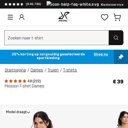
(846.746)
Klantenservice
Zoeken wissen
25% korting op zorgvuldig geselecteerde
Shop nu
sportkleding
Startpagina
Dames
Truien
T-shirts
€ 39
4.8 (222)
Mission T-shirt Dames
Model draagt