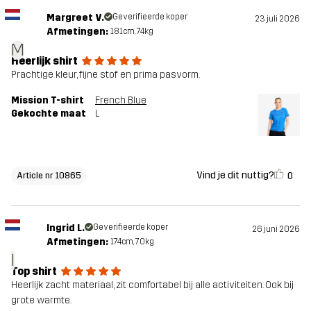
Margreet V.
Geverifieerde koper
23 juli 2026
Afmetingen:
181cm, 74kg
M
Heerlijk shirt
Prachtige kleur, fijne stof en prima pasvorm.
Mission T-shirt
French Blue
Gekochte maat
L
Vind je dit nuttig?
0
Article nr 10865
Ingrid L.
Geverifieerde koper
26 juni 2026
Afmetingen:
174cm, 70kg
I
Top shirt
Heerlijk zacht materiaal, zit comfortabel bij alle activiteiten. Ook bij
grote warmte.