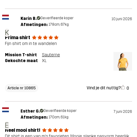
Karin B.
Geverifieerde koper
10 juni 2026
Afmetingen:
178cm, 67kg
K
Prima shirt
Fijn shirt om in te wandelen
Mission T-shirt
Sauterne
Gekochte maat
XL
Vind je dit nuttig?
0
Article nr 10865
Esther G.
Geverifieerde koper
7 juni 2026
Afmetingen:
170cm, 61kg
E
Heel mooi shirt!
Dit shirt is een van m’n favorieten. Mooie, slanke pasvorm, heerlijk