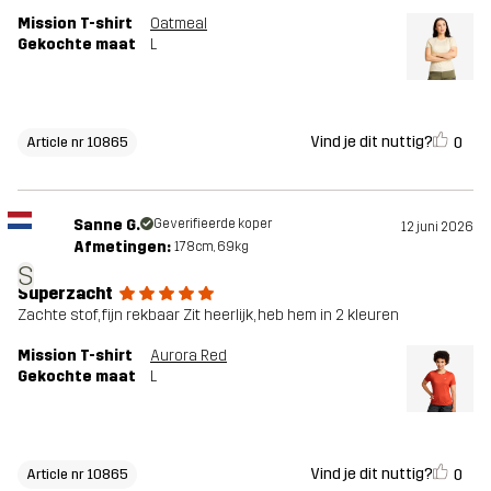
Mission T-shirt
Oatmeal
Gekochte maat
L
Vind je dit nuttig?
0
Article nr 10865
Sanne G.
Geverifieerde koper
12 juni 2026
Afmetingen:
178cm, 69kg
S
Superzacht
Zachte stof, fijn rekbaar Zit heerlijk, heb hem in 2 kleuren
Mission T-shirt
Aurora Red
Gekochte maat
L
Vind je dit nuttig?
0
Article nr 10865