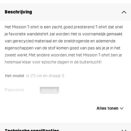
Beschrijving
Het Mission T-shirt is een zacht, goed presterend T-shirt dat snel
je favoriete wandelshirt zal worden. Het is voornamelijk gemaakt
van gerecycled materiaal en de sneldrogende en ademende
eigenschappen van de stof komen goed van pas als je je in het
zweet werkt. Met andere woorden, met het Mission T-shirt ben je
helemaal klaar voor epische dagen in de buitenlucht!
Het model
is 171 cm en draagt S
Pasvorm
REGULAR
Materiaal
92% Polyester (Gerecycled), 8% Elastaan
Alles tonen
Gewicht
122g in maat Medium
Technische specificaties