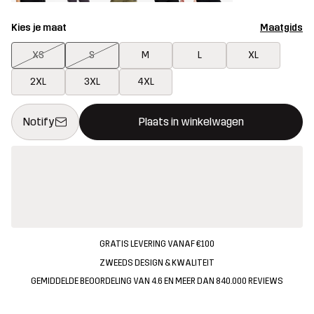
Kies je maat
Maatgids
XS
S
M
L
XL
2XL
3XL
4XL
Deze knop opent een modal met de bevestiging van een nieuw i
{{size}} niet beschikbaar
Notify
Plaats in winkelwagen
GRATIS LEVERING VANAF €100
ZWEEDS DESIGN & KWALITEIT
GEMIDDELDE BEOORDELING VAN 4.6 EN MEER DAN 840.000 REVIEWS