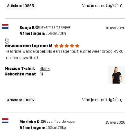
Vind je dit nuttig?
0
Article nr 10865
Sonja E.
Geverifieerde koper
16 mei 2026
Afmetingen:
158cm, 70kg
S
Gewoon een top merk!
Heel fijne wandelbroek. Na een regenbuitje, snel weer droog. RVRC
top merk, kwaliteit!
Mission T-shirt
Black
Gekochte maat
M
Vind je dit nuttig?
0
Article nr 10865
Marieke R.
Geverifieerde koper
15 mei 2026
Afmetingen:
163cm, 76kg