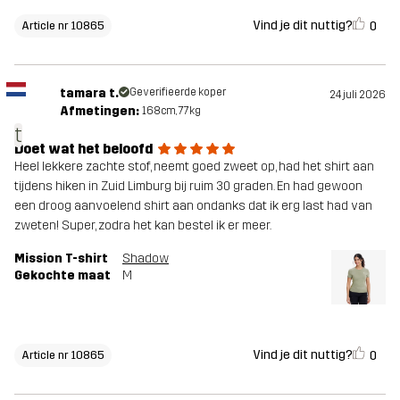
Vind je dit nuttig?
0
Article nr 10865
tamara t.
Geverifieerde koper
24 juli 2026
Afmetingen:
168cm, 77kg
t
Doet wat het beloofd
Heel lekkere zachte stof, neemt goed zweet op, had het shirt aan
tijdens hiken in Zuid Limburg bij ruim 30 graden. En had gewoon
een droog aanvoelend shirt aan ondanks dat ik erg last had van
zweten! Super, zodra het kan bestel ik er meer.
Mission T-shirt
Shadow
Gekochte maat
M
Vind je dit nuttig?
0
Article nr 10865