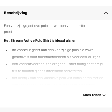
Beschrijving
Een veelzijdige, actieve polo ontworpen voor comfort en
prestaties.
Het Stream Active Polo Shirt is ideaal als je:
de voorkeur geeft aan een veelzijdige polo die zowel
geschikt is voor buitenactiviteiten als voor casual uitjes
een vochtafvoerend, sneldrogend T-shirt nodig hebt om je
fris te houden tijdens intensieve activiteiten
het uiterlijk van een klassieke polo wilt combineren met de
eigenschappen van een T-shirt voor hoge prestaties
Het Stream Active Polo Shirt heeft een perfecte balans tussen
Alles tonen
prestaties en design. De vochtafvoerende, sneldrogende stof
helpt je fris te blijven tijdens actieve dagen, terwijl de halve