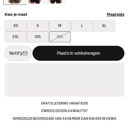
Kies je maat
Maatgids
XS
S
M
L
XL
2XL
3XL
4XL
Deze knop opent een modal met de bevestiging van een nieuw i
{{size}} niet beschikbaar
Notify
Plaats in winkelwagen
GRATIS LEVERING VANAF €100
ZWEEDS DESIGN & KWALITEIT
GEMIDDELDE BEOORDELING VAN 4.6 EN MEER DAN 840.000 REVIEWS