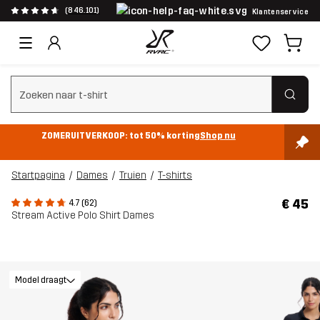
(846.101)
Klantenservice
Zoeken wissen
ZOMERUITVERKOOP: tot 50% korting
Shop nu
Startpagina
Dames
Truien
T-shirts
€ 45
4.7 (62)
Stream Active Polo Shirt Dames
Model draagt