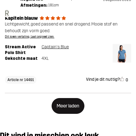
Afmetingen:
181cm
R
Kapitein blauw
Lichtgewicht, goed passend en snel drogend. Mooie stof en
behoudt zijn vorm goed.
Dit is een vertaling. Laat orgineel zien.
Stream Active
Captain's Blue
Polo Shirt
Gekochte maat
4XL
Vind je dit nuttig?
0
Article nr 14491
Meer laden
Dit vind je misschien ook leuk