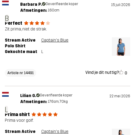
Barbara P.
Geverifieerde koper
15 juli 2026
Afmetingen:
160cm
B
Perfect
Zit prima, niet de strak.
Stream Active
Captain's Blue
Polo Shirt
Gekochte maat
L
Vind je dit nuttig?
0
Article nr 14491
Lilian G.
Geverifieerde koper
22 mei 2026
Afmetingen:
176cm, 70kg
L
Prima shirt
Prima voor golf.
Stream Active
Captain's Blue