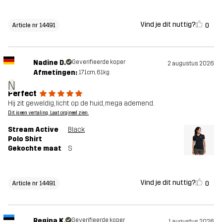
Vind je dit nuttig?
0
Article nr 14491
Nadine D.
Geverifieerde koper
2 augustus 2026
Afmetingen:
171cm, 61kg
N
Perfect
Hij zit geweldig, licht op de huid, mega ademend.
Dit is een vertaling. Laat orgineel zien.
Stream Active
Black
Polo Shirt
Gekochte maat
S
Vind je dit nuttig?
0
Article nr 14491
Regina K.
Geverifieerde koper
1 augustus 2026