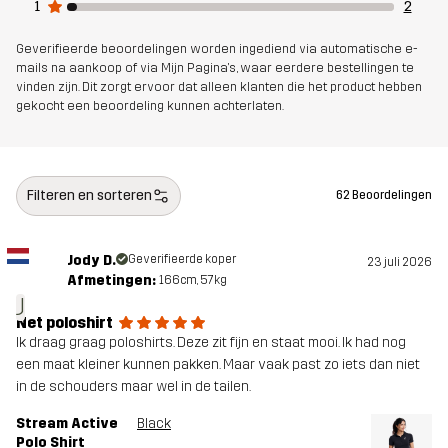
1
2
Ontworpen
ALLROUND
WANDELEN
Geverifieerde beoordelingen worden ingediend via automatische e-
voor
mails na aankoop of via Mijn Pagina's, waar eerdere bestellingen te
vinden zijn. Dit zorgt ervoor dat alleen klanten die het product hebben
gekocht een beoordeling kunnen achterlaten.
Artikelnummer
14491_2001
Filteren en sorteren
62 Beoordelingen
Jody D.
Geverifieerde koper
23 juli 2026
Afmetingen:
166cm, 57kg
J
Net poloshirt
Ik draag graag poloshirts. Deze zit fijn en staat mooi. Ik had nog
een maat kleiner kunnen pakken. Maar vaak past zo iets dan niet
in de schouders maar wel in de tailen.
Stream Active
Black
Polo Shirt