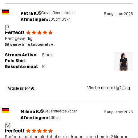
Petra K.
Geverifieerde koper
6 augustus 2026
Afmetingen:
165cm, 63kg
P
Perfect!
Past geweldig!
Dit is een vertaling. Laat orgineel zien.
Stream Active
Black
Polo Shirt
Gekochte maat
M
Vind je dit nuttig?
0
Article nr 14491
Milena K.
Geverifieerde koper
6 augustus 2026
Afmetingen:
169cm
M
Perfect!
Perfecte maat, comfortabel om te dragen. Ik heb hem in 2 kleuren