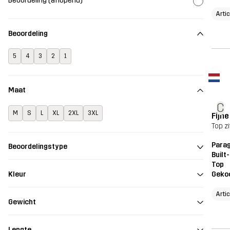
Beoordeling (aflopend)
Arti
Beoordeling
5
4
3
2
1
Maat
C
M
S
L
XL
2XL
3XL
Fijne
Top zi
Parag
Beoordelingstype
Built
Top
Geko
Kleur
Arti
Gewicht
Lengte