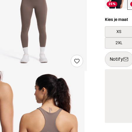
25%
Kies je maat
XS
2XL
Deze knop op
{{size}} niet
Notify