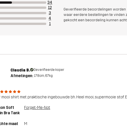
34
12
Geverifieerde beoordelingen worden i
3
waar eerdere bestellingen te vinden zi
4
gekocht een beoordeling kunnen acht
1
Claudia B.
Geverifieerde koper
Afmetingen:
178cm, 67kg
 mooi shirt met praktische ingebouwde bh. Heel mooi, supermooie stof. E
on Soft
Forget-Me-Not
-in Bra Tank
chte maat
M