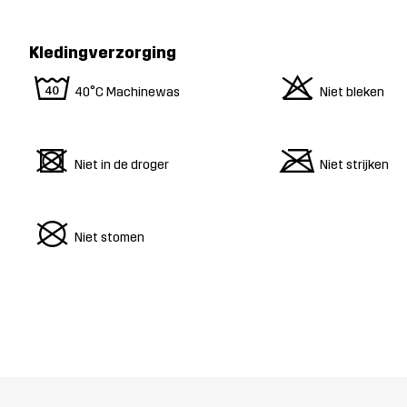
Kledingverzorging
8
o
40°C Machinewas
Niet bleken
d
m
Niet in de droger
Niet strijken
U
Niet stomen