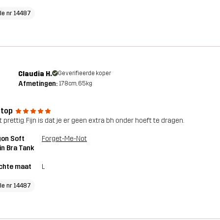
cle nr 14487
Claudia H.
Geverifieerde koper
Afmetingen:
178cm, 65kg
 top
t prettig. Fijn is dat je er geen extra bh onder hoeft te dragen.
on Soft
Forget-Me-Not
-in Bra Tank
chte maat
L
cle nr 14487