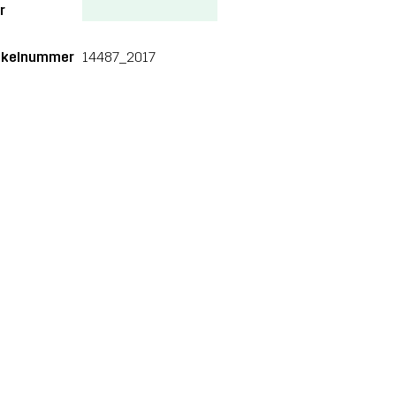
r
ikelnummer
14487_2017