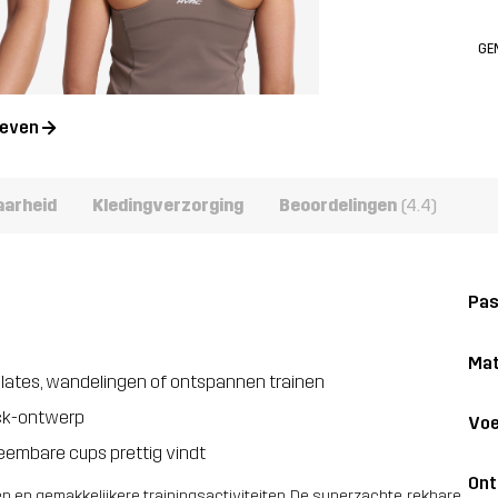
GE
geven
aarheid
Kledingverzorging
Beoordelingen
(4.4)
Pa
Mat
ilates, wandelingen of ontspannen trainen
ack-ontwerp
Voe
embare cups prettig vindt
On
n en gemakkelijkere trainingsactiviteiten. De superzachte, rekbare