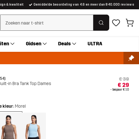
gn & kwaliteit
Gemiddelde beoordeling van 4.6 en meer dan 840.000 reviews
Zoeken wissen
iten
Gidsen
Deals
ULTRA
€ 39
(54)
uilt-in Bra Tank Top Dames
€ 29
- bespaar
€ 10
 kleur:
Morel