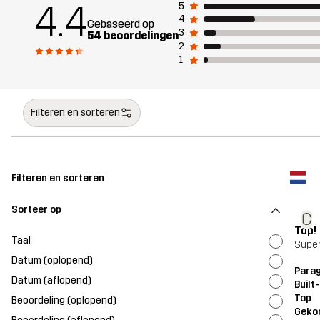
4.4
5
4
Gebaseerd op
3
54 beoordelingen
2
1
Filteren en sorteren
Filteren en sorteren
Sorteer op
C
Top!
Taal
Super
Datum (oplopend)
Parag
Datum (aflopend)
Built
Top
Beoordeling (oplopend)
Geko