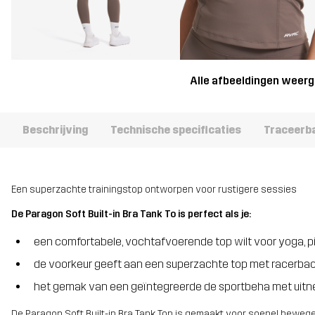
Alle afbeeldingen weer
Beschrijving
Technische specificaties
Traceerb
Een superzachte trainingstop ontworpen voor rustigere sessies
De Paragon Soft Built-in Bra Tank To is perfect als je:
een comfortabele, vochtafvoerende top wilt voor yoga, p
de voorkeur geeft aan een superzachte top met racerb
het gemak van een geïntegreerde de sportbeha met uitne
De Paragon Soft Built-in Bra Tank Top is gemaakt voor soepel bewege