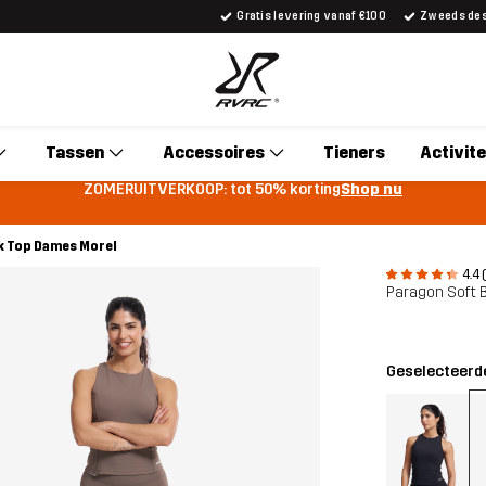
Gratis levering vanaf €100
Zweeds desi
Tassen
Accessoires
Tieners
Activite
ZOMERUITVERKOOP: tot 50% korting
Shop nu
nk Top Dames Morel
4.4 
Paragon Soft B
Geselecteerde