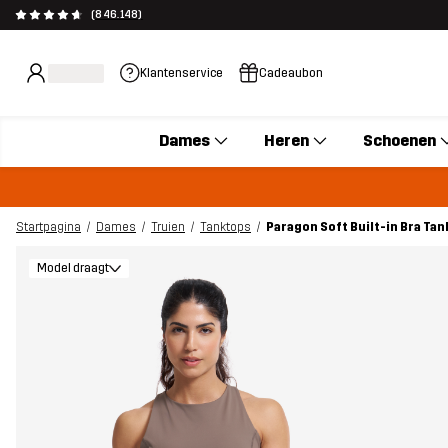
(846.148)
Klantenservice
Cadeaubon
Dames
Heren
Schoenen
Startpagina
Dames
Truien
Tanktops
Paragon Soft Built-in Bra Ta
Model draagt