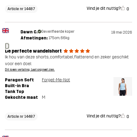
Vind je dit nuttig?
0
Article nr 14487
Dawn C.
Geverifieerde koper
18 mei 2026
Afmetingen:
175cm, 66kg
D
De perfecte wandelshort
Ik hou van deze shorts, comfortabel, flatterend en zeker geschikt
voor een doel.
Dit is een vertaling. Laat orgineel zien.
Paragon Soft
Forget-Me-Not
Built-in Bra
Tank Top
Gekochte maat
M
Vind je dit nuttig?
0
Article nr 14487