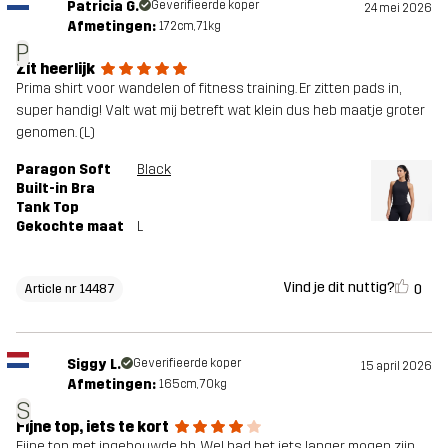
Patricia G.
Geverifieerde koper
24 mei 2026
Afmetingen:
172cm, 71kg
P
Zit heerlijk
Prima shirt voor wandelen of fitness training. Er zitten pads in,
super handig! Valt wat mij betreft wat klein dus heb maatje groter
genomen. (L)
Paragon Soft
Black
Built-in Bra
Tank Top
Gekochte maat
L
Vind je dit nuttig?
0
Article nr 14487
Siggy L.
Geverifieerde koper
15 april 2026
Afmetingen:
165cm, 70kg
S
Fijne top, iets te kort
Fijne top met ingebouwde bh. Wel had het iets langer mogen zijn,