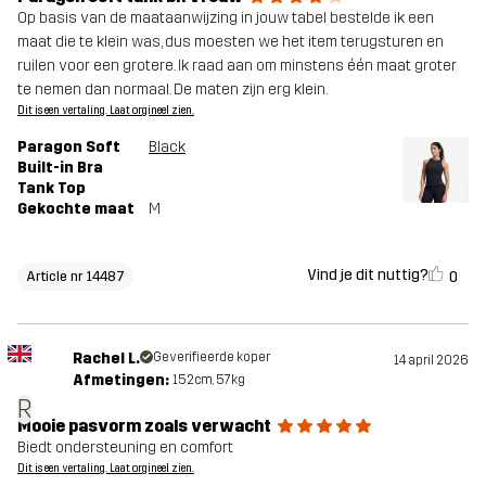
Op basis van de maataanwijzing in jouw tabel bestelde ik een
maat die te klein was, dus moesten we het item terugsturen en
ruilen voor een grotere. Ik raad aan om minstens één maat groter
te nemen dan normaal. De maten zijn erg klein.
Dit is een vertaling. Laat orgineel zien.
Paragon Soft
Black
Built-in Bra
Tank Top
Gekochte maat
M
Vind je dit nuttig?
0
Article nr 14487
Rachel L.
Geverifieerde koper
14 april 2026
Afmetingen:
152cm, 57kg
R
Mooie pasvorm zoals verwacht
Biedt ondersteuning en comfort
Dit is een vertaling. Laat orgineel zien.