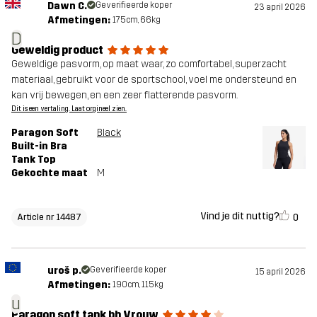
Dawn C.
Geverifieerde koper
23 april 2026
Afmetingen:
175cm, 66kg
D
Geweldig product
Geweldige pasvorm, op maat waar, zo comfortabel, superzacht
materiaal, gebruikt voor de sportschool, voel me ondersteund en
kan vrij bewegen, en een zeer flatterende pasvorm.
Dit is een vertaling. Laat orgineel zien.
Paragon Soft
Black
Built-in Bra
Tank Top
Gekochte maat
M
Vind je dit nuttig?
0
Article nr 14487
uroš p.
Geverifieerde koper
15 april 2026
Afmetingen:
190cm, 115kg
u
Paragon soft tank bh Vrouw