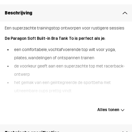
Beschrijving
Een superzachte trainingstop ontworpen voor rustigere sessies
De Paragon Soft Built-in Bra Tank To is perfect als je:
een comfortabele, vochtafvoerende top wilt voor yoga,
pilates, wandelingen of ontspannen trainen
de voorkeur geeft aan een superzachte top met racerback-
ontwerp
het gemak van een geïntegreerde de sportbeha met
uitneembare cups prettig vindt
De Paragon Soft Built-in Bra Tank Top is gemaakt voor soepel
bewegen en gemakkelijkere trainingsactiviteiten. De superzachte,
Alles tonen
rekbare stof voelt geweldig aan tegen de huid en voert vocht af
om je droog te houden tijdens de training. Het racerback-ontwerp
geeft je natuurlijke bewegingsvrijheid, terwijl de geïntegreerde