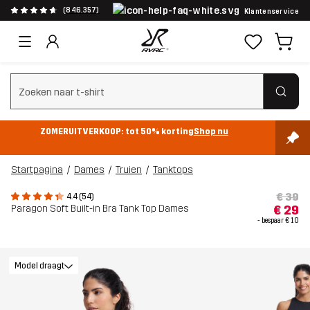
(846.357)
Klantenservice
Zoeken wissen
ZOMERUITVERKOOP: tot 50% korting
Shop nu
Startpagina
Dames
Truien
Tanktops
€ 39
4.4 (54)
Paragon Soft Built-in Bra Tank Top Dames
€ 29
- bespaar
€ 10
Model draagt