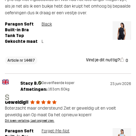
als je net als ik een buikje hebt dan kruipt het omhoog bij bepaalde
oefeningen dus ik draag er een vestje over.
Paragon Soft
Black
Built-in Bra
Tank Top
Gekochte maat
L
Vind je dit nuttig?
0
Article nr 14487
Stacy B.
Geverifieerde koper
23 juni 2026
Afmetingen:
163cm, 60kg
S
Geweldig!!
Boterzacht maar ondersteund Ziet er geweldig uit en voelt
geweldig aan Op maat Ga het opnieuw kopen!
Dit is een vertaling. Laat orgineel zien.
Paragon Soft
Forget-Me-Not