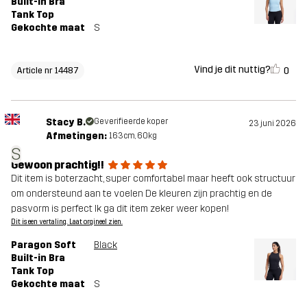
Built-in Bra
Tank Top
Gekochte maat
S
Vind je dit nuttig?
0
Article nr 14487
Stacy B.
Geverifieerde koper
23 juni 2026
Afmetingen:
163cm, 60kg
S
Gewoon prachtig!!
Dit item is boterzacht, super comfortabel maar heeft ook structuur
om ondersteund aan te voelen De kleuren zijn prachtig en de
pasvorm is perfect Ik ga dit item zeker weer kopen!
Dit is een vertaling. Laat orgineel zien.
Paragon Soft
Black
Built-in Bra
Tank Top
Gekochte maat
S