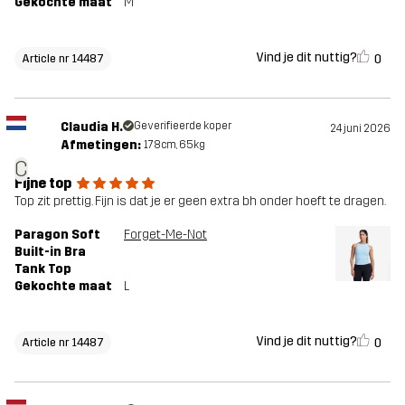
Gekochte maat
M
Vind je dit nuttig?
0
Article nr 14487
Claudia H.
Geverifieerde koper
24 juni 2026
Afmetingen:
178cm, 65kg
C
Fijne top
Top zit prettig. Fijn is dat je er geen extra bh onder hoeft te dragen.
Paragon Soft
Forget-Me-Not
Built-in Bra
Tank Top
Gekochte maat
L
Vind je dit nuttig?
0
Article nr 14487