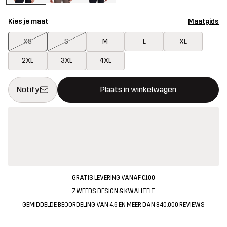
Kies je maat
Maatgids
XS
S
M
L
XL
2XL
3XL
4XL
Deze knop opent een modal met de bevestiging van een nieuw i
{{size}} niet beschikbaar
Notify
Plaats in winkelwagen
GRATIS LEVERING VANAF €100
ZWEEDS DESIGN & KWALITEIT
GEMIDDELDE BEOORDELING VAN 4.6 EN MEER DAN 840.000 REVIEWS