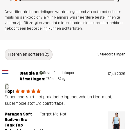
Artikelnummer
14487_2001
Geverifieerde beoordelingen worden ingediend via automatische e-
mails na aankoop of via Mijn Pagina's, waar eerdere bestellingen te
vinden zijn. Dit zorgt ervoor dat alleen klanten die het product hebben
gekocht een beoordeling kunnen achterlaten.
Filteren en sorteren
54 Beoordelingen
Claudia B.
Geverifieerde koper
17 juli 2026
Afmetingen:
178cm, 67kg
C
Top!
Super mooi shirt met praktische ingebouwde bh. Heel mooi,
supermooie stof. Erg comfortabel.
Paragon Soft
Forget-Me-Not
Built-in Bra
Tank Top