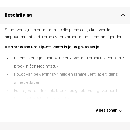
Beschrijving
Super veelzijdige outdoorbroek die gemakkelijk kan worden
omgevormd tot korte broek voor veranderende omstandigheden.
De Nordwand Pro Zip-off Pants is jouw go-to als je:
Ultieme veelzijdigheid wilt met zowel een broek als een korte
broek in één kledingstuk
Houdt van bewegingsvrijheid en slimme ventilatie tijdens
actieve dagen
Een slijtvaste, flexibele broek nodig hebt voor gevarieerd
buitengebruik het hele jaar door
De Nordwand Pro Zip-off Pants is ontworpen om je maximale
Alles tonen
flexibiliteit te geven wanneer de omstandigheden veranderen.
Dankzij de afneembare pijpen kun je snel overschakelen van een