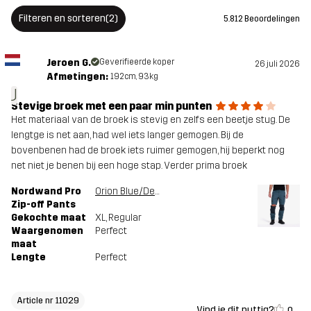
Filteren en sorteren
(2)
5.812 Beoordelingen
Ontworpen
ALLROUND
WANDELEN
voor
Jeroen G.
Geverifieerde koper
26 juli 2026
Afmetingen:
192cm, 93kg
Artikelnummer
11029_2283
J
Stevige broek met een paar min punten
Het materiaal van de broek is stevig en zelfs een beetje stug. De
Versies
Nieuwste versie
lengtge is net aan, had wel iets langer gemogen. Bij de
Bekijk de versiegeschiedenis
hier
bovenbenen had de broek iets ruimer gemogen, hij beperkt nog
net niet je benen bij een hoge stap. Verder prima broek
Nordwand Pro
Orion Blue/Deep Navy
Zip-off Pants
Gekochte maat
XL
, Regular
Waargenomen
Perfect
maat
Lengte
Perfect
Article nr 11029
Vind je dit nuttig?
0