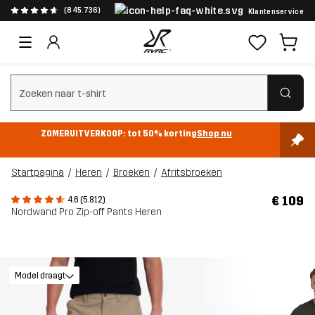
(845.736)
Klantenservice
Zoeken wissen
ZOMERUITVERKOOP: tot 50% korting
Shop nu
Startpagina
Heren
Broeken
Afritsbroeken
€ 109
4.6 (5.812)
Nordwand Pro Zip-off Pants Heren
Model draagt