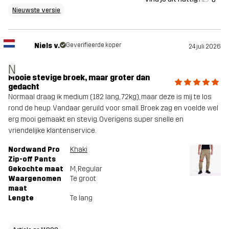
Nieuwste versie
Niels v.
Geverifieerde koper
24 juli 2026
N
Mooie stevige broek, maar groter dan
gedacht
Normaal draag ik medium (182 lang, 72kg), maar deze is mij te los
rond de heup. Vandaar geruild voor small. Broek zag en voelde wel
erg mooi gemaakt en stevig. Overigens super snelle en
vriendelijke klantenservice.
Nordwand Pro
Khaki
Zip-off Pants
Gekochte maat
M
, Regular
Waargenomen
Te groot
maat
Lengte
Te lang