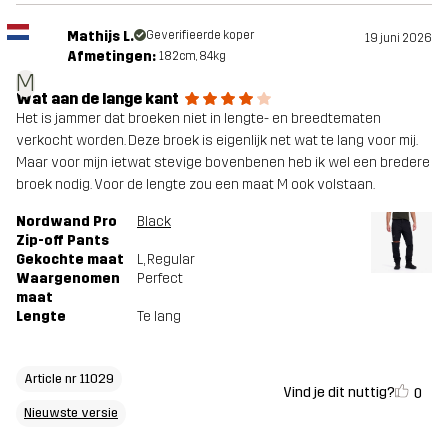
Mathijs L.
Geverifieerde koper
19 juni 2026
Afmetingen:
182cm, 84kg
M
Wat aan de lange kant
Het is jammer dat broeken niet in lengte- en breedtematen
verkocht worden. Deze broek is eigenlijk net wat te lang voor mij.
Maar voor mijn ietwat stevige bovenbenen heb ik wel een bredere
broek nodig. Voor de lengte zou een maat M ook volstaan.
Nordwand Pro
Black
Zip-off Pants
Gekochte maat
L
, Regular
Waargenomen
Perfect
maat
Lengte
Te lang
Article nr 11029
Vind je dit nuttig?
0
Nieuwste versie