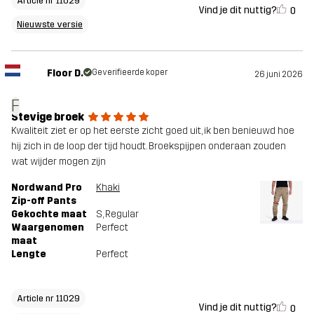
Article nr 11029
Vind je dit nuttig?
0
Nieuwste versie
Floor D.
Geverifieerde koper
26 juni 2026
F
Stevige broek
Kwaliteit ziet er op het eerste zicht goed uit, ik ben benieuwd hoe
hij zich in de loop der tijd houdt. Broekspijpen onderaan zouden
wat wijder mogen zijn
Nordwand Pro
Khaki
Zip-off Pants
Gekochte maat
S
, Regular
Waargenomen
Perfect
maat
Lengte
Perfect
Article nr 11029
Vind je dit nuttig?
0