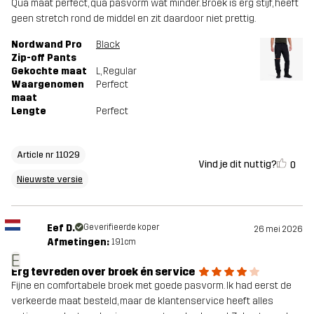
Qua maat perfect, qua pasvorm wat minder. Broek is erg stijf, heeft
geen stretch rond de middel en zit daardoor niet prettig.
Nordwand Pro
Black
Zip-off Pants
Gekochte maat
L
, Regular
Waargenomen
Perfect
maat
Lengte
Perfect
Article nr 11029
Vind je dit nuttig?
0
Nieuwste versie
Eef D.
Geverifieerde koper
26 mei 2026
Afmetingen:
191cm
E
Erg tevreden over broek én service
Fijne en comfortabele broek met goede pasvorm. Ik had eerst de
verkeerde maat besteld, maar de klantenservice heeft alles