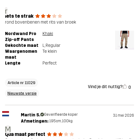
r
iets te strak
rond bovenbenen met rits van broek
Nordwand Pro
Khaki
Zip-off Pants
Gekochte maat
L
, Regular
Waargenomen
Te klein
maat
Lengte
Perfect
Article nr 11029
Vind je dit nuttig?
0
Nieuwste versie
Martin S.
Geverifieerde koper
31 mei 2026
Afmetingen:
195cm, 100kg
M
Qua maat perfect