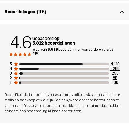
Bij deze versie zijn de schoenhaken ook naar buiten gedraaid om
de manchetten stevig op hun plaats te houden over je laarzen.
Beoordelingen
(4.6)
Het model
is 187 cm en draagt L, Regular
4.6
Gebaseerd op
Pasvorm
REGULAR
5.812 beoordelingen
Waarvan
5.599
beoordelingen van eerdere versies
zijn.
Materiál 1
65% Polyester, 35% Katoen
5
4.119
4
1.255
Materiál 2
94% Polyamide, 6% Elastaan
3
253
2
85
1
100
Voering
80% Polyester (Gerecycled), 20% Katoen
Geverifieerde beoordelingen worden ingediend via automatische e-
mails na aankoop of via Mijn Pagina's, waar eerdere bestellingen te
Mesh
95% Polyester (Gerecycled), 5%
vinden zijn. Dit zorgt ervoor dat alleen klanten die het product hebben
Polyester
gekocht een beoordeling kunnen achterlaten.
Duurzaamheid
Bluesign® approved
lees hier