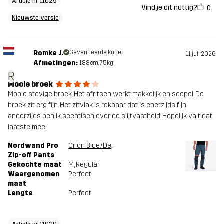
Article nr 11029
Vind je dit nuttig?
0
Nieuwste versie
Romke J.
Geverifieerde koper
11 juli 2026
Afmetingen:
188cm, 75kg
R
Mooie broek
Mooie stevige broek. Het afritsen werkt makkelijk en soepel. De
broek zit erg fijn. Het zitvlak is rekbaar, dat is enerzijds fijn,
anderzijds ben ik sceptisch over de slijtvastheid. Hopelijk valt dat
laatste mee.
Nordwand Pro
Orion Blue/Deep Navy
Zip-off Pants
Gekochte maat
M
, Regular
Waargenomen
Perfect
maat
Lengte
Perfect