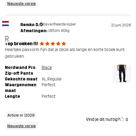
Nieuwste versie
Remko D.
Geverifieerde koper
21 juni 2026
Afmetingen:
185cm, 90kg
R
Top broeken !!!
Heerlijke pasvorm. Fijn dat je deze als lange en korte broek kunt
gebruiken.
Nordwand Pro
Black
Zip-off Pants
Gekochte maat
XL
, Regular
Waargenomen
Perfect
maat
Lengte
Perfect
Article nr 11029
Vind je dit nuttig?
0
Nieuwste versie