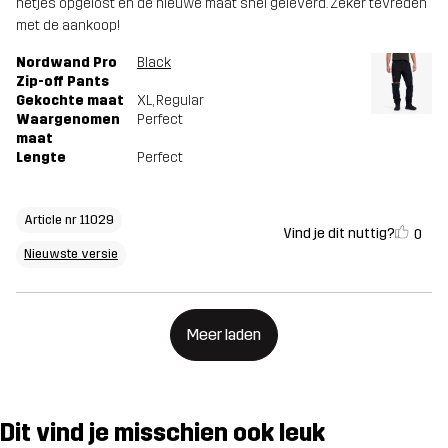
netjes opgelost en de nieuwe maat snel geleverd. Zeker tevreden
met de aankoop!
Nordwand Pro
Black
Zip-off Pants
Gekochte maat
XL
, Regular
Waargenomen
Perfect
maat
Lengte
Perfect
Article nr 11029
Vind je dit nuttig?
0
Nieuwste versie
Meer laden
Dit vind je misschien ook leuk