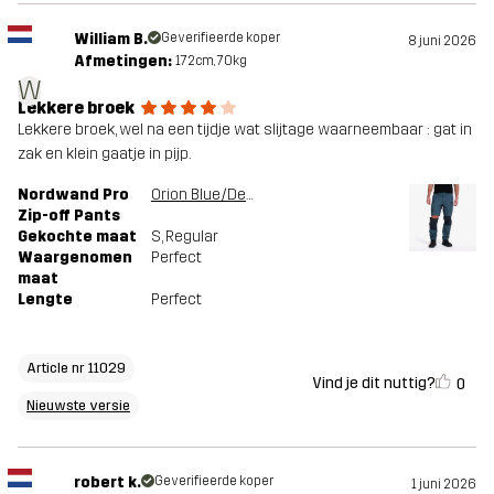
William B.
Geverifieerde koper
8 juni 2026
Afmetingen:
172cm, 70kg
W
Lekkere broek
Lekkere broek, wel na een tijdje wat slijtage waarneembaar : gat in
zak en klein gaatje in pijp.
Nordwand Pro
Orion Blue/Deep Navy
Zip-off Pants
Gekochte maat
S
, Regular
Waargenomen
Perfect
maat
Lengte
Perfect
Article nr 11029
Vind je dit nuttig?
0
Nieuwste versie
robert k.
Geverifieerde koper
1 juni 2026