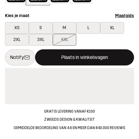
Kies je maat
Maatgids
XS
S
M
L
XL
2XL
3XL
4XL
Deze knop opent een modal met de bevestiging van een nieuw i
{{size}} niet beschikbaar
Notify
Plaats in winkelwagen
GRATIS LEVERING VANAF €100
ZWEEDS DESIGN & KWALITEIT
GEMIDDELDE BEOORDELING VAN 4.6 EN MEER DAN 840.000 REVIEWS