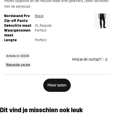
netjes opgelost en de nieuwe maat snel geleverd. Zeker tevreden
met de aankoop!
Nordwand Pro
Black
Zip-off Pants
Gekochte maat
XL
, Regular
Waargenomen
Perfect
maat
Lengte
Perfect
Article nr 11029
Vind je dit nuttig?
0
Nieuwste versie
Meer laden
Dit vind je misschien ook leuk