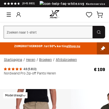
(845.883)
Klantenservice
Zoeken wissen
ZOMERUITVERKOOP: tot 50% korting
Shop nu
Startpagina
Heren
Broeken
Afritsbroeken
€ 109
4.6 (5.813)
Nordwand Pro Zip-off Pants Heren
Model draagt