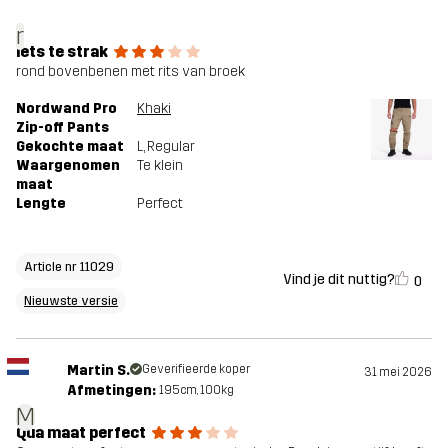
r
iets te strak
rond bovenbenen met rits van broek
Nordwand Pro
Khaki
Zip-off Pants
Gekochte maat
L
, Regular
Waargenomen
Te klein
maat
Lengte
Perfect
Article nr 11029
Vind je dit nuttig?
0
Nieuwste versie
Martin S.
Geverifieerde koper
31 mei 2026
Afmetingen:
195cm, 100kg
M
Qua maat perfect