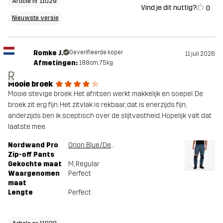
Article nr 11029
Vind je dit nuttig?
0
Nieuwste versie
Romke J.
Geverifieerde koper
11 juli 2026
Afmetingen:
188cm, 75kg
R
Mooie broek
Mooie stevige broek. Het afritsen werkt makkelijk en soepel. De
broek zit erg fijn. Het zitvlak is rekbaar, dat is enerzijds fijn,
anderzijds ben ik sceptisch over de slijtvastheid. Hopelijk valt dat
laatste mee.
Nordwand Pro
Orion Blue/Deep Navy
Zip-off Pants
Gekochte maat
M
, Regular
Waargenomen
Perfect
maat
Lengte
Perfect