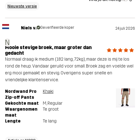
Nieuwste versie
Niels v.
Geverifieerde koper
24 juli 2026
N
Mooie stevige broek, maar groter dan
gedacht
Normaal draag ik medium (182 lang, 72kg), maar deze is mij te los
rond de heup. Vandaar geruild voor small. Broek zag en voelde wel
erg mooi gemaakt en stevig. Overigens super snelle en
vriendelijke klantenservice.
Nordwand Pro
Khaki
Zip-off Pants
Gekochte maat
M
, Regular
Waargenomen
Te groot
maat
Lengte
Te lang