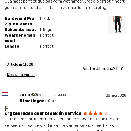
Qua maat perfect, qua pasvorm wat minder. Broek is erg stijf, heeft
geen stretch rond de middel en zit daardoor niet prettig.
Nordwand Pro
Black
Zip-off Pants
Gekochte maat
L
, Regular
Waargenomen
Perfect
maat
Lengte
Perfect
Article nr 11029
Vind je dit nuttig?
0
Nieuwste versie
Eef D.
Geverifieerde koper
26 mei 2026
Afmetingen:
191cm
E
Erg tevreden over broek én service
Fijne en comfortabele broek met goede pasvorm. Ik had eerst de
verkeerde maat besteld, maar de klantenservice heeft alles