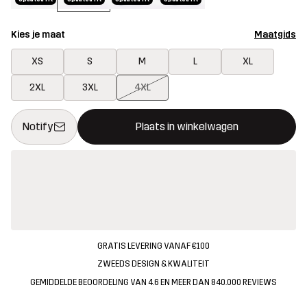
Kies je maat
Maatgids
XS
S
M
L
XL
2XL
3XL
4XL
Deze knop opent een modal met de bevestiging van een nieuw i
{{size}} niet beschikbaar
Notify
Plaats in winkelwagen
GRATIS LEVERING VANAF €100
ZWEEDS DESIGN & KWALITEIT
GEMIDDELDE BEOORDELING VAN 4.6 EN MEER DAN 840.000 REVIEWS