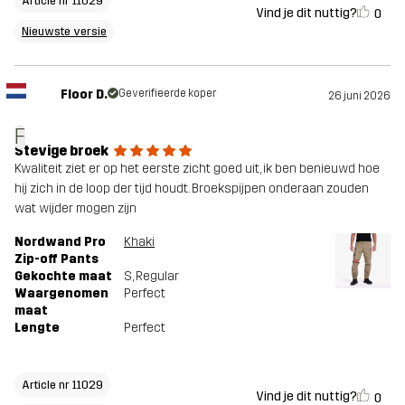
Article nr 11029
Vind je dit nuttig?
0
Nieuwste versie
Floor D.
Geverifieerde koper
26 juni 2026
F
Stevige broek
Kwaliteit ziet er op het eerste zicht goed uit, ik ben benieuwd hoe
hij zich in de loop der tijd houdt. Broekspijpen onderaan zouden
wat wijder mogen zijn
Nordwand Pro
Khaki
Zip-off Pants
Gekochte maat
S
, Regular
Waargenomen
Perfect
maat
Lengte
Perfect
Article nr 11029
Vind je dit nuttig?
0