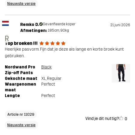
Nieuwste versie
Remko D.
Geverifieerde koper
21 juni 2026
Afmetingen:
185cm, 90kg
R
Top broeken !!!
Heerlijke pasvorm. Fijn dat je deze als lange en korte broek kunt
gebruiken.
Nordwand Pro
Black
Zip-off Pants
Gekochte maat
XL
, Regular
Waargenomen
Perfect
maat
Lengte
Perfect
Article nr 11029
Vind je dit nuttig?
0
Nieuwste versie