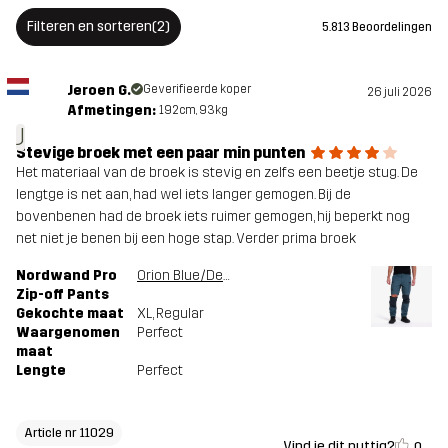
Filteren en sorteren
(2)
5.813 Beoordelingen
Ontworpen
ALLROUND
WANDELEN
voor
Jeroen G.
Geverifieerde koper
26 juli 2026
Afmetingen:
192cm, 93kg
Artikelnummer
11029_2283
J
Stevige broek met een paar min punten
Het materiaal van de broek is stevig en zelfs een beetje stug. De
Versies
Nieuwste versie
lengtge is net aan, had wel iets langer gemogen. Bij de
Bekijk de versiegeschiedenis
hier
bovenbenen had de broek iets ruimer gemogen, hij beperkt nog
net niet je benen bij een hoge stap. Verder prima broek
Nordwand Pro
Orion Blue/Deep Navy
Zip-off Pants
Gekochte maat
XL
, Regular
Waargenomen
Perfect
maat
Lengte
Perfect
Article nr 11029
Vind je dit nuttig?
0