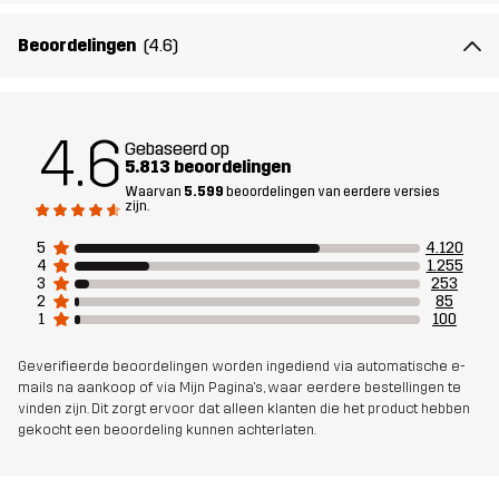
Bij deze versie zijn de schoenhaken ook naar buiten gedraaid om
de manchetten stevig op hun plaats te houden over je laarzen.
Beoordelingen
(4.6)
Het model
is 187 cm en draagt L, Regular
4.6
Gebaseerd op
Pasvorm
REGULAR
5.813 beoordelingen
Waarvan
5.599
beoordelingen van eerdere versies
zijn.
Materiál 1
65% Polyester, 35% Katoen
5
4.120
4
1.255
Materiál 2
94% Polyamide, 6% Elastaan
3
253
2
85
1
100
Voering
80% Polyester (Gerecycled), 20% Katoen
Geverifieerde beoordelingen worden ingediend via automatische e-
mails na aankoop of via Mijn Pagina's, waar eerdere bestellingen te
Mesh
95% Polyester (Gerecycled), 5%
vinden zijn. Dit zorgt ervoor dat alleen klanten die het product hebben
Polyester
gekocht een beoordeling kunnen achterlaten.
Duurzaamheid
Bluesign® approved
lees hier