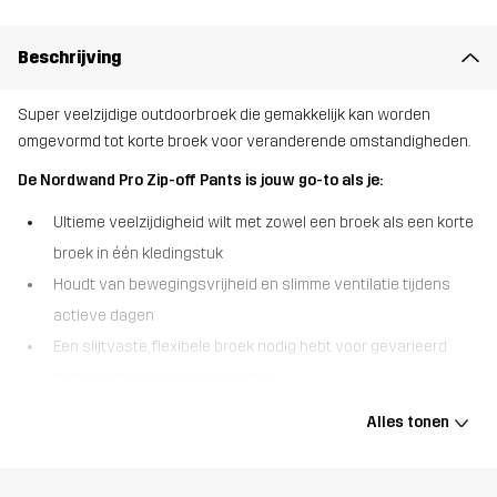
Beschrijving
Super veelzijdige outdoorbroek die gemakkelijk kan worden
omgevormd tot korte broek voor veranderende omstandigheden.
De Nordwand Pro Zip-off Pants is jouw go-to als je:
Ultieme veelzijdigheid wilt met zowel een broek als een korte
broek in één kledingstuk
Houdt van bewegingsvrijheid en slimme ventilatie tijdens
actieve dagen
Een slijtvaste, flexibele broek nodig hebt voor gevarieerd
buitengebruik het hele jaar door
De Nordwand Pro Zip-off Pants is ontworpen om je maximale
Alles tonen
flexibiliteit te geven wanneer de omstandigheden veranderen.
Dankzij de afneembare pijpen kun je snel overschakelen van een