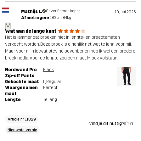
Mathijs L.
Geverifieerde koper
19 juni 2026
Afmetingen:
182cm, 84kg
M
Wat aan de lange kant
Het is jammer dat broeken niet in lengte- en breedtematen
verkocht worden. Deze broek is eigenlijk net wat te lang voor mij.
Maar voor mijn ietwat stevige bovenbenen heb ik wel een bredere
broek nodig. Voor de lengte zou een maat M ook volstaan.
Nordwand Pro
Black
Zip-off Pants
Gekochte maat
L
, Regular
Waargenomen
Perfect
maat
Lengte
Te lang
Article nr 11029
Vind je dit nuttig?
0
Nieuwste versie