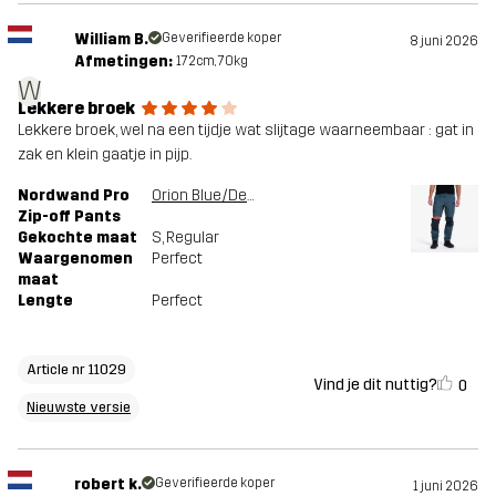
William B.
Geverifieerde koper
8 juni 2026
Afmetingen:
172cm, 70kg
W
Lekkere broek
Lekkere broek, wel na een tijdje wat slijtage waarneembaar : gat in
zak en klein gaatje in pijp.
Nordwand Pro
Orion Blue/Deep Navy
Zip-off Pants
Gekochte maat
S
, Regular
Waargenomen
Perfect
maat
Lengte
Perfect
Article nr 11029
Vind je dit nuttig?
0
Nieuwste versie
robert k.
Geverifieerde koper
1 juni 2026