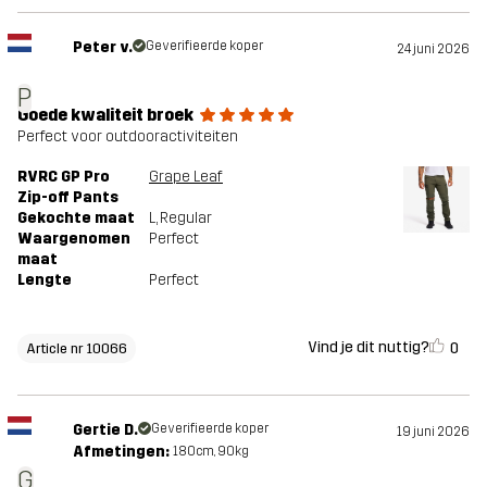
Peter v.
Geverifieerde koper
24 juni 2026
P
Goede kwaliteit broek
Perfect voor outdooractiviteiten
RVRC GP Pro
Grape Leaf
Zip-off Pants
Gekochte maat
L
, Regular
Waargenomen
Perfect
maat
Lengte
Perfect
Vind je dit nuttig?
0
Article nr 10066
Gertie D.
Geverifieerde koper
19 juni 2026
Afmetingen:
180cm, 90kg
G