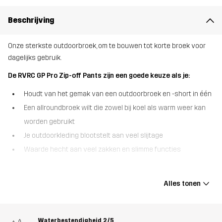
Beschrijving
Onze sterkste outdoorbroek, om te bouwen tot korte broek voor
dagelijks gebruik.
De RVRC GP Pro Zip-off Pants zijn een goede keuze als je:
Houdt van het gemak van een outdoorbroek en -short in één
Een allroundbroek wilt die zowel bij koel als warm weer kan
worden gebruikt
Je outdoorkleding blootstelt aan veel slijtage
Waarde hecht aan veel zakken en slimme functies
De RVRC GP Pro Zip-off Pants is de converteerbare outdoorbroek
die in een handomdraai in een korte broek kan worden veranderd.
Alles tonen
Met pijpen die bij de knieën afritsbaar zijn, is deze multifunctionele
outdoorbroek echt gemaakt om zich aan de seizoenen aan te
passen. Net als onze bestseller RVRC GP Pro Pants is deze
Waterbestendigheid
2/5