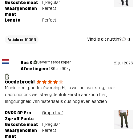
Gekochte maat
L
, Regular
Waargenomen
Perfect
maat
Lengte
Perfect
Vind je dit nuttig?
0
Article nr 10066
Bas K.
Geverifieerde koper
21 juli 2026
Afmetingen:
186cm, 90kg
B
Goede broek!
Mooie kleur, goede afwerking. Hij is wel net wat stug, maar
daardoor ook wel stevig denk ik. Eerste aankoop hier,
langdurigheid van materiaal is dus nog even aanzien
RVRC GP Pro
Grape Leaf
Zip-off Pants
Gekochte maat
L
, Regular
Waargenomen
Perfect
maat