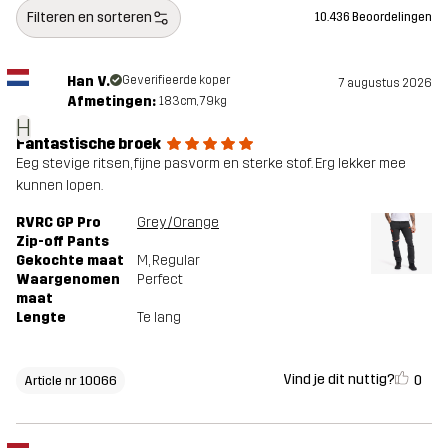
Filteren en sorteren
10.436 Beoordelingen
Han V.
Geverifieerde koper
7 augustus 2026
Afmetingen:
183cm, 79kg
H
Fantastische broek
Eeg stevige ritsen, fijne pasvorm en sterke stof. Erg lekker mee
kunnen lopen.
RVRC GP Pro
Grey/Orange
Zip-off Pants
Gekochte maat
M
, Regular
Waargenomen
Perfect
maat
Lengte
Te lang
Vind je dit nuttig?
0
Article nr 10066