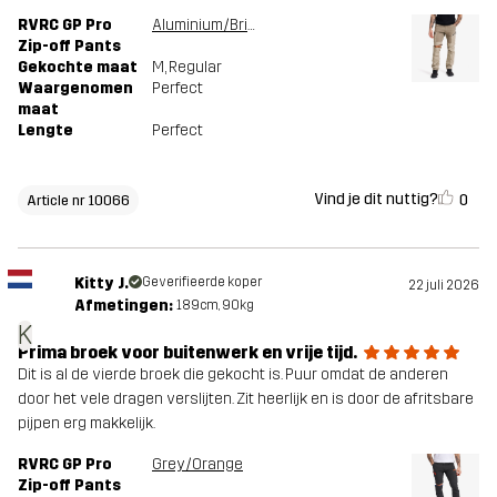
RVRC GP Pro
Aluminium/Brindle
Zip-off Pants
Gekochte maat
M
, Regular
Waargenomen
Perfect
maat
Lengte
Perfect
Vind je dit nuttig?
0
Article nr 10066
Kitty J.
Geverifieerde koper
22 juli 2026
Afmetingen:
189cm, 90kg
K
Prima broek voor buitenwerk en vrije tijd.
Dit is al de vierde broek die gekocht is. Puur omdat de anderen
door het vele dragen verslijten. Zit heerlijk en is door de afritsbare
pijpen erg makkelijk.
RVRC GP Pro
Grey/Orange
Zip-off Pants