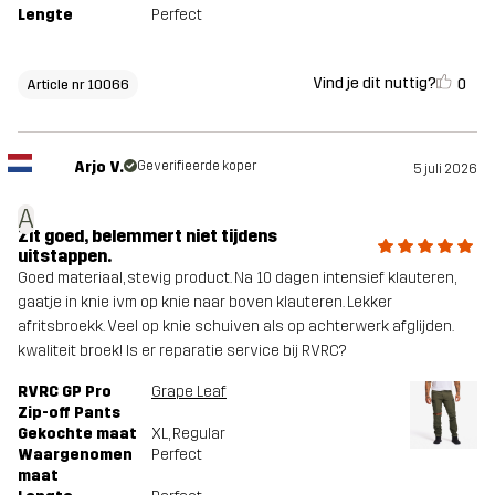
Lengte
Perfect
Vind je dit nuttig?
0
Article nr 10066
Arjo V.
Geverifieerde koper
5 juli 2026
A
Zit goed, belemmert niet tijdens
uitstappen.
Goed materiaal, stevig product. Na 10 dagen intensief klauteren,
gaatje in knie ivm op knie naar boven klauteren. Lekker
afritsbroekk. Veel op knie schuiven als op achterwerk afglijden.
kwaliteit broek! Is er reparatie service bij RVRC?
RVRC GP Pro
Grape Leaf
Zip-off Pants
Gekochte maat
XL
, Regular
Waargenomen
Perfect
maat