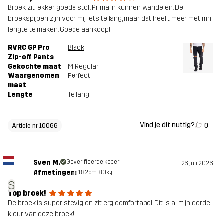
Broek zit lekker, goede stof. Prima in kunnen wandelen. De
broekspijpen zijn voor mij iets te lang, maar dat heeft meer met mn
lengte te maken. Goede aankoop!
RVRC GP Pro
Black
Zip-off Pants
Gekochte maat
M
, Regular
Waargenomen
Perfect
maat
Lengte
Te lang
Vind je dit nuttig?
0
Article nr 10066
Sven M.
Geverifieerde koper
26 juli 2026
Afmetingen:
182cm, 80kg
S
Top broek!
De broek is super stevig en zit erg comfortabel. Dit is al mijn derde
kleur van deze broek!