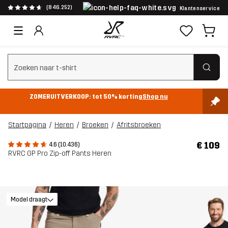
(846.252)
Klantenservice
Zoeken wissen
ZOMERUITVERKOOP: tot 50% korting
Shop nu
Startpagina
Heren
Broeken
Afritsbroeken
€ 109
4.6 (10.436)
RVRC GP Pro Zip-off Pants Heren
Model draagt