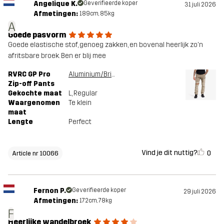
Angelique K.
Geverifieerde koper
31 juli 2026
Afmetingen:
189cm, 85kg
A
Goede pasvorm
Goede elastische stof, genoeg zakken, en bovenal heerlijk zo'n
afritsbare broek. Ben er blij mee
RVRC GP Pro
Aluminium/Brindle
Zip-off Pants
Gekochte maat
L
, Regular
Waargenomen
Te klein
maat
Lengte
Perfect
Vind je dit nuttig?
0
Article nr 10066
Fernon P.
Geverifieerde koper
29 juli 2026
Afmetingen:
172cm, 78kg
F
Heerlijke wandelbroek