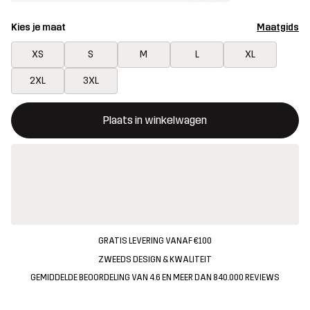
Kies je maat
Maatgids
XS
S
M
L
XL
2XL
3XL
Deze knop opent een modal met de bevestiging van een nieuw i
{{size}} niet beschikbaar
Plaats in winkelwagen
GRATIS LEVERING VANAF €100
ZWEEDS DESIGN & KWALITEIT
GEMIDDELDE BEOORDELING VAN 4.6 EN MEER DAN 840.000 REVIEWS