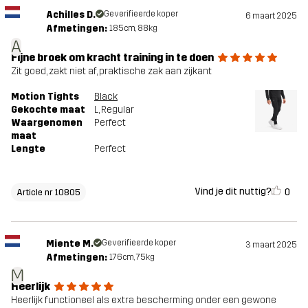
Achilles D.
Geverifieerde koper
6 maart 2025
Afmetingen:
185cm, 88kg
A
Fijne broek om kracht training in te doen
Zit goed, zakt niet af, praktische zak aan zijkant
Motion Tights
Black
Gekochte maat
L
, Regular
Waargenomen
Perfect
maat
Lengte
Perfect
Vind je dit nuttig?
0
Article nr 10805
Miente M.
Geverifieerde koper
3 maart 2025
Afmetingen:
176cm, 75kg
M
Heerlijk
Heerlijk functioneel als extra bescherming onder een gewone