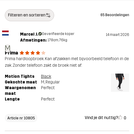
Filteren en sorteren
65 Beoordelingen
Marcel J.
Geverifieerde koper
14 maart 2026
Afmetingen:
178cm, 76kg
M
Prima
Prima hardloopbroek. Kan afzakken met bijvoorbeeld telefoon in de
zak. Zonder telefoon zakt de broek niet af.
Motion Tights
Black
Gekochte maat
M
, Regular
Waargenomen
Perfect
maat
Lengte
Perfect
Vind je dit nuttig?
0
Article nr 10805