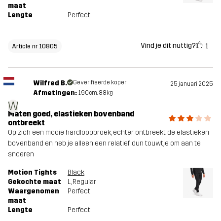
maat
Lengte
Perfect
Vind je dit nuttig?
1
Article nr 10805
Wilfred B.
Geverifieerde koper
25 januari 2025
Afmetingen:
190cm, 88kg
W
Maten goed, elastieken bovenband
ontbreekt
Op zich een mooie hardloopbroek, echter ontbreekt de elastieken
bovenband en heb je alleen een relatief dun touwtje om aan te
snoeren
Motion Tights
Black
Gekochte maat
L
, Regular
Waargenomen
Perfect
maat
Lengte
Perfect