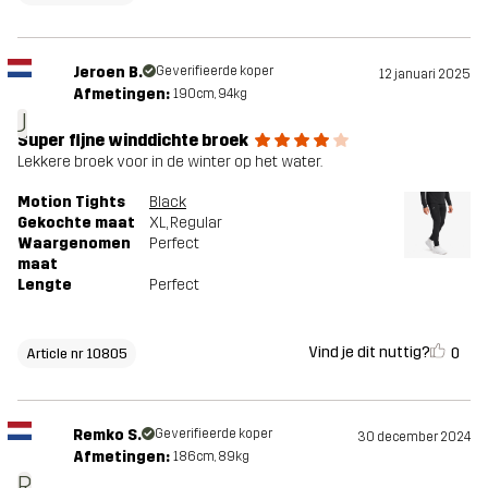
Jeroen B.
Geverifieerde koper
12 januari 2025
Afmetingen:
190cm, 94kg
J
Super fijne winddichte broek
Lekkere broek voor in de winter op het water.
Motion Tights
Black
Gekochte maat
XL
, Regular
Waargenomen
Perfect
maat
Lengte
Perfect
Vind je dit nuttig?
0
Article nr 10805
Remko S.
Geverifieerde koper
30 december 2024
Afmetingen:
186cm, 89kg
R