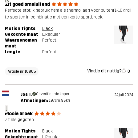
Zit goed omsluitend
Perfecte stof. Ik gebruik hem als thermo laag voor buiten(1-10 grd)
te sporten in combinatie met een korte sportbroek.
Motion Tights
Black
Gekochte maat
L
, Regular
Waargenomen
Perfect
maat
Lengte
Perfect
Vind je dit nuttig?
0
Article nr 10805
Jos T.
Geverifieerde koper
24 juli 2024
Afmetingen:
197cm, 93kg
J
Mooie broek
Zit als gegoten
Motion Tights
Black
Gekochte maat
L
, Regular