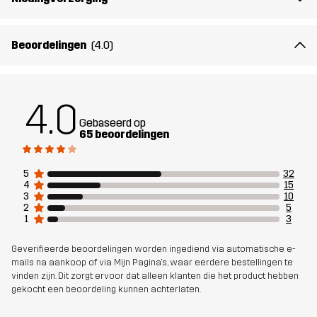
Gewicht
250g in maat Medium
Beoordelingen
(4.0)
Ontworpen
ALLROUND
HARDLOPEN EN TRAINING
voor
4.0
Artikelnummer
10805_2001
Gebaseerd op
65 beoordelingen
5
32
4
15
3
10
2
5
1
3
Geverifieerde beoordelingen worden ingediend via automatische e-
mails na aankoop of via Mijn Pagina's, waar eerdere bestellingen te
vinden zijn. Dit zorgt ervoor dat alleen klanten die het product hebben
gekocht een beoordeling kunnen achterlaten.