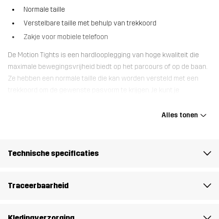
Normale taille
Verstelbare taille met behulp van trekkoord
Zakje voor mobiele telefoon
De Motion Tights is een hardlooplegging van hoge kwaliteit die
maximale bewegingsvrijheid biedt op het parcours of op de baan.
Ze hebben een normale taille die kan worden versteld met een
trekkoord om de gewenste pasvorm te krijgen. Je kunt je
belangrijkste spullen opbergen in de vele zakken, waarvan er
twee genoeg ruimte bieden voor je mobiele telefoon. Geef je
Alles tonen
hardloopsessies een nieuwe boost met de Motion Tights.
Het model
is 182 cm en draagt M
Technische specificaties
Pasvorm
SLIM
Traceerbaarheid
Materiál 1
78% Polyester (Gerecycled), 22%
Elastaan
Kledingverzorging