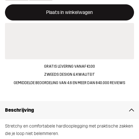
Deze knop opent een modal met de bevestiging van een nieuw i
{{size}} niet beschikbaar
Plaats in winkelwagen
GRATIS LEVERING VANAF €100
ZWEEDS DESIGN & KWALITEIT
GEMIDDELDE BEOORDELING VAN 4.6 EN MEER DAN 840.000 REVIEWS
Beschrijving
Stretchy en comfortabele hardlooplegging met praktische zakken
die je loop niet belemmeren.