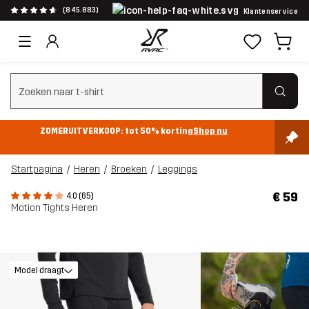
(845.883)
Klantenservice
Zoeken wissen
ZOMERUITVERKOOP: tot 50% korting
Shop nu
Startpagina
Heren
Broeken
Leggings
€ 59
4.0 (65)
Motion Tights Heren
Model draagt