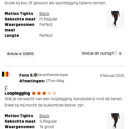
broek bij kou. Of gewoon als sportlegging tijdens rennen.
Motion Tights
Black
Gekochte maat
M
, Regular
Waargenomen
Perfect
maat
Lengte
Perfect
Vind je dit nuttig?
0
Article nr 10805
Fons S.
Geverifieerde koper
5 februari 2025
Afmetingen:
177cm, 64kg
F
Looplegging
Wat je verwacht van een looplegging. Aansluitend rond de benen.
Enkel bij mij mocht de buikomtrek kleiner zijn.
Motion Tights
Black
Gekochte maat
S
, Regular
Waargenomen
Te groot