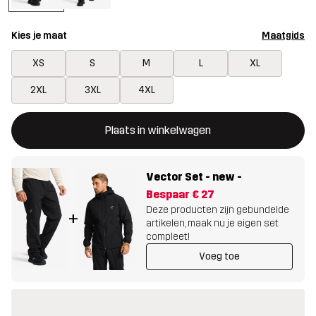
Kies je maat
Maatgids
XS
S
M
L
XL
2XL
3XL
4XL
Deze knop opent een modal met de bevestiging van een nieuw i
{{size}} niet beschikbaar
Plaats in winkelwagen
Vector Set - new
-
Bespaar
€ 27
Deze producten zijn gebundelde
+
artikelen, maak nu je eigen set
compleet!
Voeg toe