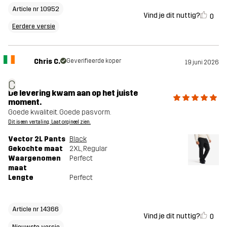
Article nr 10952
Vind je dit nuttig?
0
Eerdere versie
Chris C.
Geverifieerde koper
19 juni 2026
C
De levering kwam aan op het juiste
moment.
Goede kwaliteit. Goede pasvorm.
Dit is een vertaling. Laat orgineel zien.
Vector 2L Pants
Black
Gekochte maat
2XL
, Regular
Waargenomen
Perfect
maat
Lengte
Perfect
Article nr 14366
Vind je dit nuttig?
0
Nieuwste versie