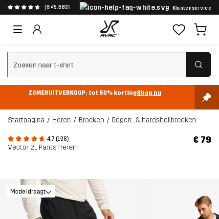
(845.883)
Klantenservice
Zoeken wissen
ZOMERUITVERKOOP: tot 50% korting
Shop nu
Startpagina
Heren
Broeken
Regen- & hardshellbroeken
€ 79
4.7 (198)
Vector 2L Pants Heren
Model draagt