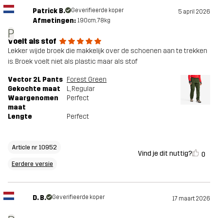
Patrick B.
Geverifieerde koper
5 april 2026
Afmetingen:
190cm, 78kg
P
Voelt als stof
Lekker wijde broek die makkelijk over de schoenen aan te trekken
is. Broek voelt niet als plastic maar als stof
Vector 2L Pants
Forest Green
Gekochte maat
L
, Regular
Waargenomen
Perfect
maat
Lengte
Perfect
Article nr 10952
Vind je dit nuttig?
0
Eerdere versie
D. B.
Geverifieerde koper
17 maart 2026