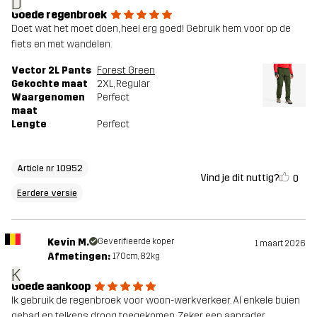
D
Goede regenbroek
Doet wat het moet doen, heel erg goed! Gebruik hem voor op de
fiets en met wandelen.
Vector 2L Pants
Forest Green
Gekochte maat
2XL
, Regular
Waargenomen
Perfect
maat
Lengte
Perfect
Article nr 10952
Vind je dit nuttig?
0
Eerdere versie
Kevin M.
Geverifieerde koper
1 maart 2026
Afmetingen:
170cm, 82kg
K
Goede aankoop
Ik gebruik de regenbroek voor woon-werkverkeer. Al enkele buien
gehad en telkens droog toegekomen. Zeker een aanrader.