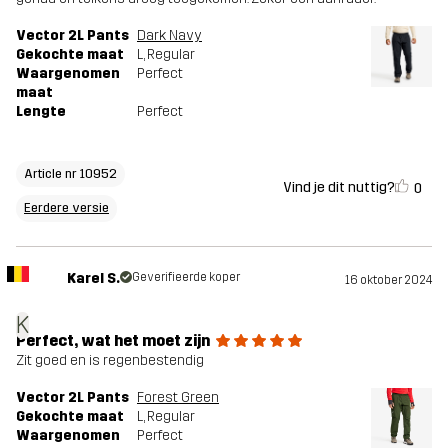
Vector 2L Pants
Dark Navy
Gekochte maat
L
, Regular
Waargenomen
Perfect
maat
Lengte
Perfect
Article nr 10952
Vind je dit nuttig?
0
Eerdere versie
Karel S.
Geverifieerde koper
16 oktober 2024
K
Perfect, wat het moet zijn
Zit goed en is regenbestendig
Vector 2L Pants
Forest Green
Gekochte maat
L
, Regular
Waargenomen
Perfect