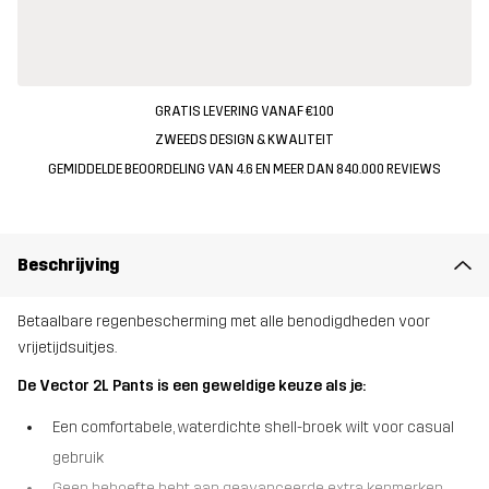
GRATIS LEVERING VANAF €100
ZWEEDS DESIGN & KWALITEIT
GEMIDDELDE BEOORDELING VAN 4.6 EN MEER DAN 840.000 REVIEWS
Beschrijving
Betaalbare regenbescherming met alle benodigdheden voor
vrijetijdsuitjes.
De Vector 2L Pants is een geweldige keuze als je:
Een comfortabele, waterdichte shell-broek wilt voor casual
gebruik
Geen behoefte hebt aan geavanceerde extra kenmerken