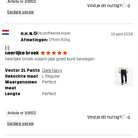
Article nr 10952
Vind je dit nuttig?
0
Eerdere versie
H.H. N.
Geverifieerde koper
10 april 2026
Afmetingen:
175cm, 83kg
H
heerlijke broek
heerlijke broek waarin jeje goed kunt bewegen
Vector 2L Pants
Dark Navy
Gekochte maat
L
, Regular
Waargenomen
Perfect
maat
Lengte
Perfect
Article nr 10952
Vind je dit nuttig?
0
Eerdere versie