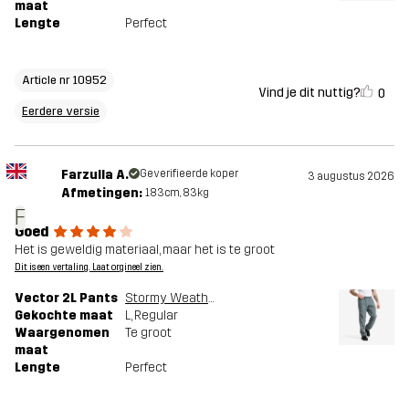
maat
Lengte
Perfect
Article nr 10952
Vind je dit nuttig?
0
Eerdere versie
Farzulla A.
Geverifieerde koper
3 augustus 2026
Afmetingen:
183cm, 83kg
F
Goed
Het is geweldig materiaal, maar het is te groot
Dit is een vertaling. Laat orgineel zien.
Vector 2L Pants
Stormy Weather
Gekochte maat
L
, Regular
Waargenomen
Te groot
maat
Lengte
Perfect