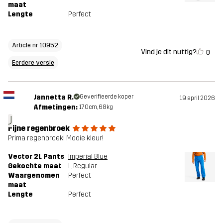
maat
Lengte
Perfect
Article nr 10952
Vind je dit nuttig?
0
Eerdere versie
Jannetta R.
Geverifieerde koper
19 april 2026
Afmetingen:
170cm, 68kg
J
Fijne regenbroek
Prima regenbroek! Mooie kleur!
Vector 2L Pants
Imperial Blue
Gekochte maat
L
, Regular
Waargenomen
Perfect
maat
Lengte
Perfect