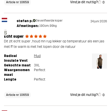
Vind je dit nuttig?
0
Article nr 10659
stefan p.
Geverifieerde koper
24 juni 2026
Afmetingen:
190cm, 99kg
s
Echt super
Dit zit echt super , houd mn rug lekker op temperatuur als een jas
met ff te warm is met het lopen door de natuur
Radical
Mud
Insulate Vest
Gekochte maat
3XL
Waargenomen
Perfect
maat
Lengte
Perfect
Vind je dit nuttig?
0
Article nr 10659