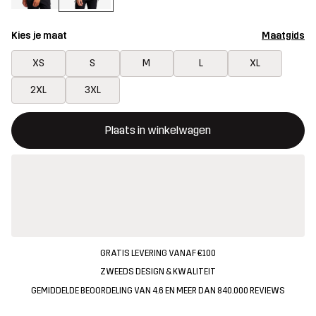
Kies je maat
Maatgids
XS
S
M
L
XL
2XL
3XL
Deze knop opent een modal met de bevestiging van een nieuw i
{{size}} niet beschikbaar
Plaats in winkelwagen
GRATIS LEVERING VANAF €100
ZWEEDS DESIGN & KWALITEIT
GEMIDDELDE BEOORDELING VAN 4.6 EN MEER DAN 840.000 REVIEWS