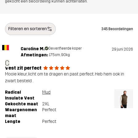
gekocht een beoordeling kunnen achterlaten.
Filteren en sorteren
345 Beoordelingen
Caroline M.
Geverifieerde koper
29 juni 2026
Afmetingen:
175cm, 90kg
C
Vest zit perfect
Mooie kleur, licht om te dragen en past perfect. Heb hem ook in
zwart besteld .
Radical
Mud
Insulate Vest
Gekochte maat
2XL
Waargenomen
Perfect
maat
Lengte
Perfect