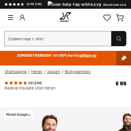
(846.549)
Klantenservice
Zoeken wissen
ZOMERUITVERKOOP: tot 50% korting
Shop nu
Startpagina
Heren
Jassen
Bodywarmers
€ 89
4.8 (344)
Radical Insulate Vest Heren
Model draagt