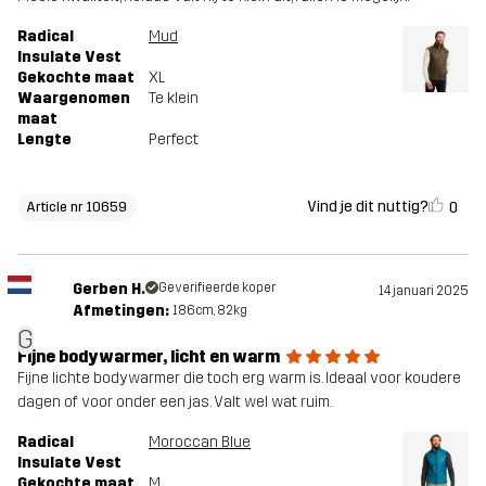
Radical
Mud
Insulate Vest
Gekochte maat
XL
Waargenomen
Te klein
maat
Lengte
Perfect
Vind je dit nuttig?
0
Article nr 10659
Gerben H.
Geverifieerde koper
14 januari 2025
Afmetingen:
186cm, 82kg
G
Fijne bodywarmer, licht en warm
Fijne lichte bodywarmer die toch erg warm is. Ideaal voor koudere
dagen of voor onder een jas. Valt wel wat ruim.
Radical
Moroccan Blue
Insulate Vest
Gekochte maat
M