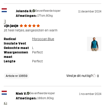
Jolanda R.
Geverifieerde koper
11 december 2024
Afmetingen:
177cm, 80kg
J
fijn jasje
zit heel netjes, aangesloten en warm
Radical
Moroccan Blue
Insulate Vest
Gekochte maat
L
Waargenomen
Perfect
maat
Lengte
Perfect
Vind je dit nuttig?
0
Article nr 10659
Niek V.
Geverifieerde koper
1 november 2024
Afmetingen:
188cm, 80kg
N