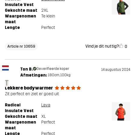
Insulate Vest
Gekochte maat
2XL
Waargenomen
Te klein
maat
Lengte
Perfect
Vind je dit nuttig?
0
Article nr 10659
Ton B.
Geverifieerde koper
14 augustus 2024
Afmetingen:
180cm, 100kg
T
Lekkere bodywarmer
Zit perfect en ziet er goed uit
Radical
Lava
Insulate Vest
Gekochte maat
XL
Waargenomen
Perfect
maat
Lengte
Perfect