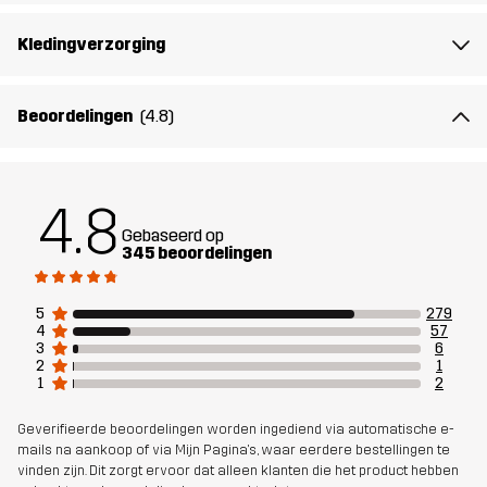
Polyester
Kledingverzorging
Voering 1
100% Polyester
Beoordelingen
(4.8)
Gewicht
300g in maat Medium
Ontworpen
ALLROUND
WANDELEN
4.8
voor
Gebaseerd op
345 beoordelingen
Artikelnummer
10659_2243
5
279
4
57
3
6
2
1
1
2
Geverifieerde beoordelingen worden ingediend via automatische e-
mails na aankoop of via Mijn Pagina's, waar eerdere bestellingen te
vinden zijn. Dit zorgt ervoor dat alleen klanten die het product hebben