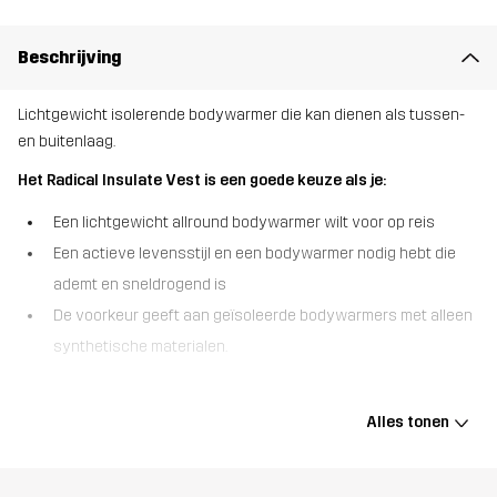
Beschrijving
Lichtgewicht isolerende bodywarmer die kan dienen als tussen-
en buitenlaag.
Het Radical Insulate Vest is een goede keuze als je:
Een lichtgewicht allround bodywarmer wilt voor op reis
Een actieve levensstijl en een bodywarmer nodig hebt die
ademt en sneldrogend is
De voorkeur geeft aan geïsoleerde bodywarmers met alleen
synthetische materialen.
Het Radical Insulate Vest is een ademend, lichtgewicht
pufferbodywarmer die comfortabele warmte levert zonder bulk.
Alles tonen
Deze bodywarmer is voornamelijk gemaakt van gerecycled
materiaal en heeft rekbare, met fleece gevoerde zijpanelen die je
bewegingsvrijheid tijdens het sporten vergroten. De bodywarmer