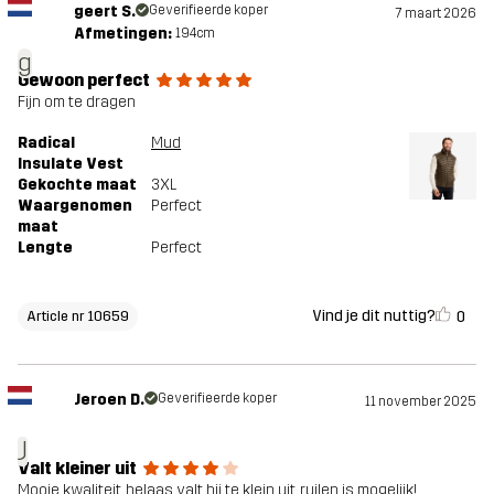
geert S.
Geverifieerde koper
7 maart 2026
Afmetingen:
194cm
g
Gewoon perfect
Fijn om te dragen
Radical
Mud
Insulate Vest
Gekochte maat
3XL
Waargenomen
Perfect
maat
Lengte
Perfect
Vind je dit nuttig?
0
Article nr 10659
Jeroen D.
Geverifieerde koper
11 november 2025
J
Valt kleiner uit
Mooie kwaliteit, helaas valt hij te klein uit, ruilen is mogelijk!