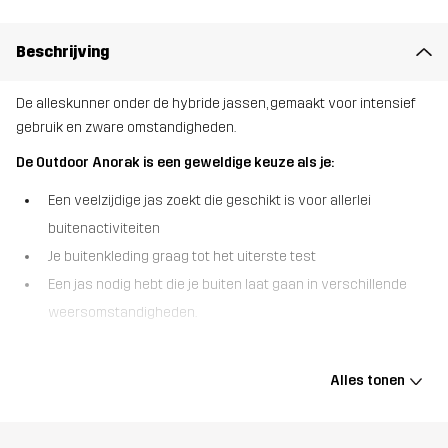
Beschrijving
De alleskunner onder de hybride jassen, gemaakt voor intensief
gebruik en zware omstandigheden.
De Outdoor Anorak is een geweldige keuze als je:
Een veelzijdige jas zoekt die geschikt is voor allerlei
buitenactiviteiten
Je buitenkleding graag tot het uiterste test
Een jas nodig hebt die je buiten laat gaan in verschillende
weersomstandigheden.
De Outdoor Anorak is een slijtvast, ademend hybride jack dat is
ontworpen met het oog op zware omstandigheden en
Alles tonen
onvoorspelbare condities. Gemaakt van een voorgewaxt, robuust
polykatoenen canvas, kom je zonder schrammetje door dichte
bossen en doornstruiken. Voor extra comfort en bescherming