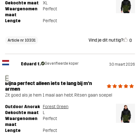
Gekochte maat
XL
Waargenomen
Perfect
maat
Lengte
Perfect
Vind je dit nuttig?
0
Article nr 10331
Eduard t.
Geverifieerde koper
30 maart 2026
E
Bijna perfect alleen iets te lang bij m'n
armen
Zit goed als je hem 1 maal aan hebt. Ritsen gaan soepel
Outdoor Anorak
Forest Green
Gekochte maat
L
Waargenomen
Perfect
maat
Lengte
Perfect