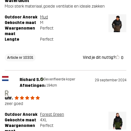
waterdicht
Mooi sterk materiaal, goede ventilatie en ideale zakken
Outdoor Anorak
Mud
Gekochte maat
M
Waargenomen
Perfect
maat
Lengte
Perfect
Vind je dit nuttig?
0
Article nr 10331
Richard S.
Geverifieerde koper
29 september 2024
Afmetingen:
194cm
R
dhr.
zeer goed
Outdoor Anorak
Forest Green
Gekochte maat
4XL
Waargenomen
Perfect