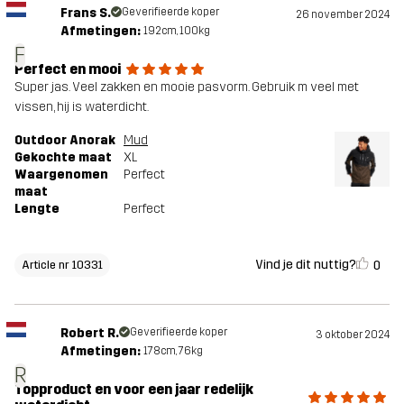
Frans S.
Geverifieerde koper
26 november 2024
Afmetingen:
192cm, 100kg
F
Perfect en mooi
Super jas. Veel zakken en mooie pasvorm. Gebruik m veel met
vissen, hij is waterdicht.
Outdoor Anorak
Mud
Gekochte maat
XL
Waargenomen
Perfect
maat
Lengte
Perfect
Vind je dit nuttig?
0
Article nr 10331
Robert R.
Geverifieerde koper
3 oktober 2024
Afmetingen:
178cm, 76kg
R
Topproduct en voor een jaar redelijk