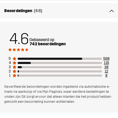
Materiál 2
94% Polyester, 6% Elastaan
Beoordelingen
(4.6)
Membraan
100% Thermoplastisch polyurethaan
4.6
Materiaal 2
100% Polyester
Achterkant
Gebaseerd op
742 beoordelingen
Gewicht
824g in maat Medium
5
568
4
116
3
38
Duurzaamheid
Bluesign® approved
lees hier
2
12
1
8
Ontworpen
ALLROUND
Geverifieerde beoordelingen worden ingediend via automatische e-
voor
mails na aankoop of via Mijn Pagina's, waar eerdere bestellingen te
vinden zijn. Dit zorgt ervoor dat alleen klanten die het product hebben
gekocht een beoordeling kunnen achterlaten.
Artikelnummer
10331_2243