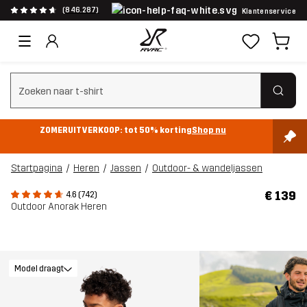
(846.287)
Klantenservice
Zoeken wissen
ZOMERUITVERKOOP: tot 50% korting
Shop nu
Startpagina
Heren
Jassen
Outdoor- & wandeljassen
€ 139
4.6 (742)
Outdoor Anorak Heren
Model draagt