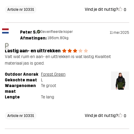
Vind je dit nuttig?
0
Article nr 10331
Peter S.
Geverifieerde koper
11 mei 2025
Afmetingen:
186cm, 80kg
P
Lastig aan- en uittrekken
Valt wat ruim en aan- en uittrekken is wat lastig. Kwaliteit
materiaal jas is goed.
Outdoor Anorak
Forest Green
Gekochte maat
L
Waargenomen
Te groot
maat
Lengte
Te lang
Vind je dit nuttig?
0
Article nr 10331