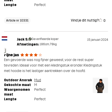
maat
Lengte
Perfect
Vind je dit nuttig?
0
Article nr 10331
Jack S.
Geverifieerde koper
15 januari 2024
Afmetingen:
186cm, 78kg
J
Fijne jas
Een gevoerde was nog fijner geweest, voor de rest super
tevreden. Ideaal voor met een kledingstuk eronder. Kledingstuk
met hoodie is het lastiger aantrekken over de hoofd.
Outdoor Anorak
Mud
Gekochte maat
M
Waargenomen
Perfect
maat
Lengte
Perfect