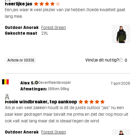
Heerlijke jas
Een jas waar ik veel plezier van zal hebben. Goede kwaliteit gaat
lang mee.
Outdoor Anorak
Forest Green
Gekochte maat
2XL
Vind je dit nuttig?
0
Article nr 10331
Alex S.
Geverifieerde koper
7 april 2026
Afmetingen:
189cm, 98kg
A
Mooie windbreaker, top aankoop
Als je van veel zakken houdt is dit de juiste outloor "jas" nu een
paar keer gedragen maar bevalt me prima en ziet der nog mooi uit
ook valt wat lang maar dat is ideaal tegen de wind
Outdoor Anorak
Forest Green