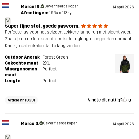
Marcel R.
Geverifieerde koper
14 april 2026
Afmetingen:
196cm, 113kg
M
Super fijne stof, goede pasvorm.
Perfecte jas voor het seizoen. Lekkere lange rug met slecht weer.
Zoals je op de foto’s kunt zien is de ruglengte langer dan normaal.
Kan zijn dat enkelen dat te lang vinden.
Outdoor Anorak
Forest Green
Gekochte maat
2XL
Waargenomen
Perfect
maat
Lengte
Perfect
Vind je dit nuttig?
0
Article nr 10331
Marco D.
Geverifieerde koper
14 april 2026
M