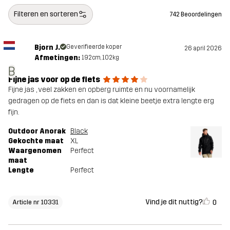
Filteren en sorteren
742 Beoordelingen
Bjorn J.
Geverifieerde koper
26 april 2026
Afmetingen:
192cm, 102kg
B
Fijne jas voor op de fiets
Fijne jas , veel zakken en opberg ruimte en nu voornamelijk
gedragen op de fiets en dan is dat kleine beetje extra lengte erg
fijn.
Outdoor Anorak
Black
Gekochte maat
XL
Waargenomen
Perfect
maat
Lengte
Perfect
Vind je dit nuttig?
0
Article nr 10331