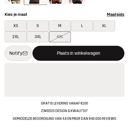
Kies je maat
Maatgids
XS
S
M
L
XL
2XL
3XL
4XL
Deze knop opent een modal met de bevestiging van een nieuw i
{{size}} niet beschikbaar
Notify
Plaats in winkelwagen
GRATIS LEVERING VANAF €100
ZWEEDS DESIGN & KWALITEIT
GEMIDDELDE BEOORDELING VAN 4.6 EN MEER DAN 840.000 REVIEWS