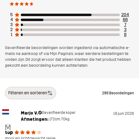
Ontworpen
WANDELEN
ALLROUND
voor
5
204
4
66
3
7
Artikelnummer
10848_2001
2
3
1
6
Geverifieerde beoordelingen worden ingediend via automatische e-
mails na aankoop of via Mijn Pagina's, waar eerdere bestellingen te
vinden zijn. Dit zorgt ervoor dat alleen klanten die het product hebben
gekocht een beoordeling kunnen achterlaten.
Filteren en sorteren
286 Beoordelingen
Marjo V.
Geverifieerde koper
19 juni 2026
Afmetingen:
172cm, 70kg
M
top
mooi en lichtgewicht jasje