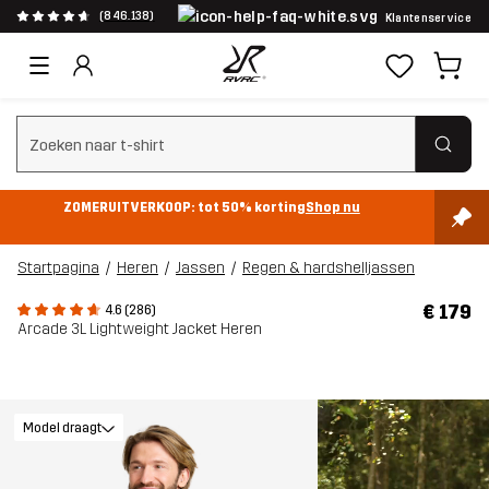
(846.138)
Klantenservice
Zoeken wissen
ZOMERUITVERKOOP: tot 50% korting
Shop nu
Startpagina
Heren
Jassen
Regen & hardshelljassen
€ 179
4.6 (286)
Arcade 3L Lightweight Jacket Heren
Model draagt