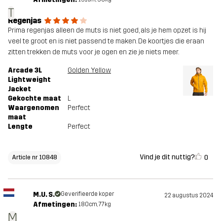
T
Regenjas
Prima regenjas alleen de muts is niet goed, als je hem opzet is hij
veel te groot en is niet passend te maken. De koortjes die eraan
zitten trekken de muts voor je ogen en zie je niets meer.
Arcade 3L
Golden Yellow
Lightweight
Jacket
Gekochte maat
L
Waargenomen
Perfect
maat
Lengte
Perfect
Vind je dit nuttig?
0
Article nr 10848
M.U. S.
Geverifieerde koper
22 augustus 2024
Afmetingen:
180cm, 77kg
M