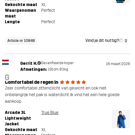
Gekochte maat
XL
Waargenomen
Perfect
maat
Lengte
Perfect
Vind je dit nuttig?
0
Article nr 10848
Gerrit H.
Geverifieerde koper
16 maart 2026
Afmetingen:
191cm, 83kg
G
Comfortabel de regen in
Zeer comfortabel zittend,licht van gewicht en ook niet
onbelangrijk het pak is waterdicht. Ik vind het een hele goede
aankoop.
Arcade 3L
True Blue
Lightweight
Jacket
Gekochte maat
XL