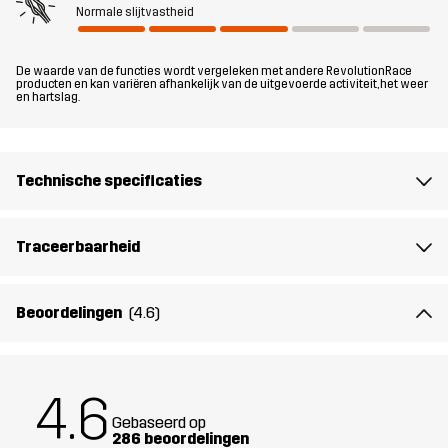
nat weer, dan voldoet de Arcade 3L Lightweight Jacket aan al je
Normale slijtvastheid
wensen.
De waarde van de functies wordt vergeleken met andere RevolutionRace
Het model
is 182 cm weegt 85 kg en draagt L
producten en kan variëren afhankelijk van de uitgevoerde activiteit, het weer
en hartslag.
Pasvorm
REGULAR
Technische specificaties
Materiaal
100% Polyamide (Gerecycled)
Materiaal
100% Polyamide
Traceerbaarheid
achterkant
Beoordelingen
(4.6)
Membraan
Waterkolom: 15 000 mm
Ademend vermogen: 20 000 g/m²/24h
4.6
Gewicht
335g in maat Medium
Gebaseerd op
286 beoordelingen