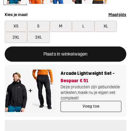
Kies je maat
Maatgids
XS
S
M
L
XL
2XL
3XL
Deze knop opent een modal met de bevestiging van een nieuw i
{{size}} niet beschikbaar
Plaats in winkelwagen
Arcade Lightweight Set
-
Bespaar
€ 51
Deze producten zijn gebundelde
+
artikelen, maak nu je eigen set
compleet!
Voeg toe