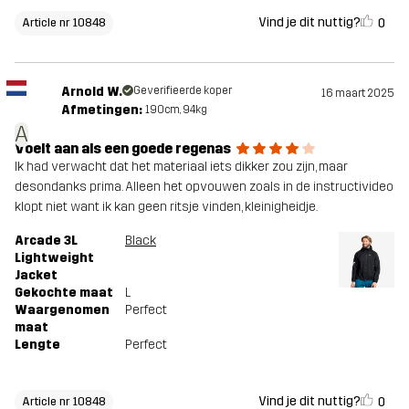
Vind je dit nuttig?
0
Article nr 10848
Arnold W.
Geverifieerde koper
16 maart 2025
Afmetingen:
190cm, 94kg
A
Voelt aan als een goede regenas
Ik had verwacht dat het materiaal iets dikker zou zijn, maar
desondanks prima. Alleen het opvouwen zoals in de instructivideo
klopt niet want ik kan geen ritsje vinden, kleinigheidje.
Arcade 3L
Black
Lightweight
Jacket
Gekochte maat
L
Waargenomen
Perfect
maat
Lengte
Perfect
Vind je dit nuttig?
0
Article nr 10848