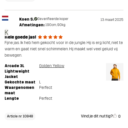
Koen S.
Geverifieerde koper
13 maart 2025
Afmetingen:
190cm, 90kg
K
Hele goede jas!
Fijne jas. Ik heb hem gekocht voor in de jungle. Hij is erg licht, niet te
warm en gaat niet snel schimmelen. Hij maakt wel veel geluid vij
bewegen.
Arcade 3L
Golden Yellow
Lightweight
Jacket
Gekochte maat
L
Waargenomen
Perfect
maat
Lengte
Perfect
Vind je dit nuttig?
0
Article nr 10848