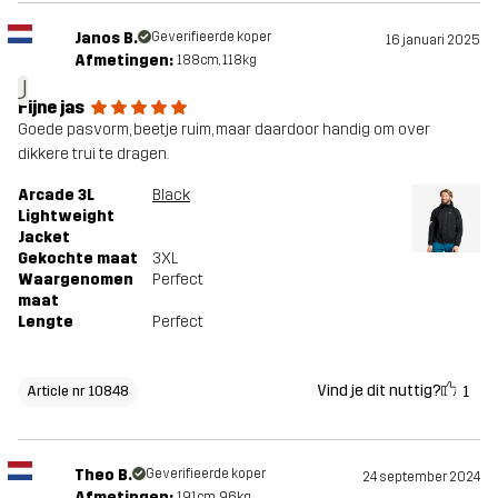
Janos B.
Geverifieerde koper
16 januari 2025
Afmetingen:
188cm, 118kg
J
Fijne jas
Goede pasvorm, beetje ruim, maar daardoor handig om over
dikkere trui te dragen.
Arcade 3L
Black
Lightweight
Jacket
Gekochte maat
3XL
Waargenomen
Perfect
maat
Lengte
Perfect
Vind je dit nuttig?
1
Article nr 10848
Theo B.
Geverifieerde koper
24 september 2024
Afmetingen:
191cm, 96kg