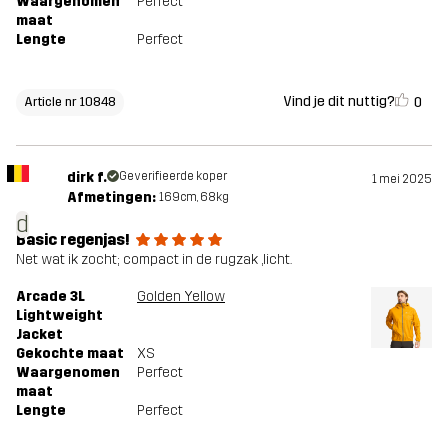
Waargenomen
Perfect
maat
Lengte
Perfect
Vind je dit nuttig?
0
Article nr 10848
dirk f.
Geverifieerde koper
1 mei 2025
Afmetingen:
169cm, 68kg
d
Basic regenjas!
Net wat ik zocht; compact in de rugzak ,licht.
Arcade 3L
Golden Yellow
Lightweight
Jacket
Gekochte maat
XS
Waargenomen
Perfect
maat
Lengte
Perfect