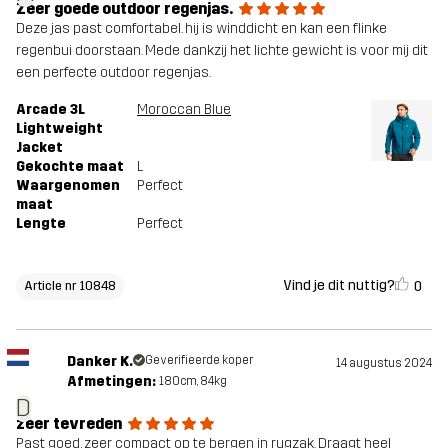
Zeer goede outdoor regenjas.
Deze jas past comfortabel. hij is winddicht en kan een flinke
regenbui doorstaan. Mede dankzij het lichte gewicht is voor mij dit
een perfecte outdoor regenjas.
Arcade 3L
Moroccan Blue
Lightweight
Jacket
Gekochte maat
L
Waargenomen
Perfect
maat
Lengte
Perfect
Vind je dit nuttig?
0
Article nr 10848
Danker K.
Geverifieerde koper
14 augustus 2024
Afmetingen:
180cm, 84kg
D
zeer tevreden
Past goed, zeer compact op te bergen in rugzak. Draagt heel