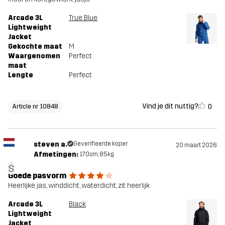
Arcade 3L
True Blue
Lightweight
Jacket
Gekochte maat
M
Waargenomen
Perfect
maat
Lengte
Perfect
Vind je dit nuttig?
0
Article nr 10848
steven a.
Geverifieerde koper
20 maart 2026
Afmetingen:
170cm, 85kg
s
Goede pasvorm
Heerlijke jas, winddicht, waterdicht, zit heerlijk
Arcade 3L
Black
Lightweight
Jacket