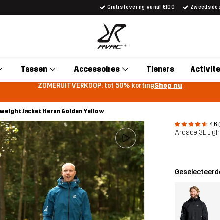
Gratis levering vanaf €100
Zweeds desi
Tassen
Accessoires
Tieners
Activite
ZOMERUITVERKOOP: tot 50% korting
Shop nu
tweight Jacket Heren Golden Yellow
4.6 
Arcade 3L Lig
Geselecteerde