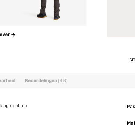
geven
GE
aarheid
Beoordelingen
(4.6)
 lange tochten.
Pa
Mat