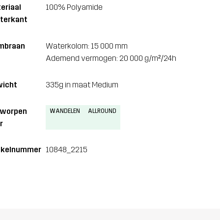
eriaal
100% Polyamide
terkant
mbraan
Waterkolom: 15 000 mm
Ademend vermogen: 20 000 g/m²/24h
icht
335g in maat Medium
tworpen
WANDELEN
ALLROUND
r
ikelnummer
10848_2215