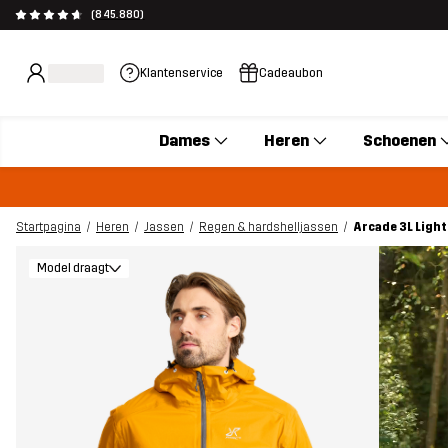
(845.880)
Klantenservice
Cadeaubon
Dames
Heren
Schoenen
Startpagina
Heren
Jassen
Regen & hardshelljassen
Arcade 3L Ligh
Model draagt