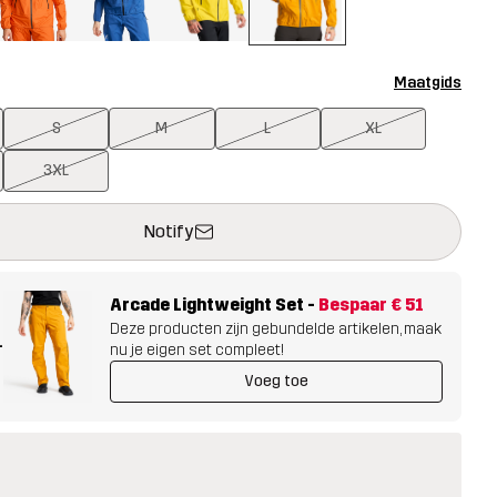
Maatgids
S
M
L
XL
3XL
ent een modal met de bevestiging van een nieuw item in het wink
 beschikbaar
Notify
Arcade Lightweight Set
-
Bespaar
€ 51
Deze producten zijn gebundelde artikelen, maak
+
nu je eigen set compleet!
Voeg toe