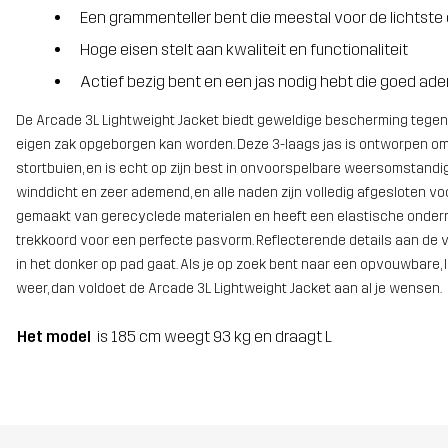
Een grammenteller bent die meestal voor de lichtste 
Hoge eisen stelt aan kwaliteit en functionaliteit
Actief bezig bent en een jas nodig hebt die goed ade
De Arcade 3L Lightweight Jacket biedt geweldige bescherming tegen w
eigen zak opgeborgen kan worden. Deze 3-laags jas is ontworpen om
stortbuien, en is echt op zijn best in onvoorspelbare weersomstan
winddicht en zeer ademend, en alle naden zijn volledig afgesloten vo
gemaakt van gerecyclede materialen en heeft een elastische onder
trekkoord voor een perfecte pasvorm. Reflecterende details aan de vo
in het donker op pad gaat. Als je op zoek bent naar een opvouwbare, 
weer, dan voldoet de Arcade 3L Lightweight Jacket aan al je wensen.
Het model
is 185 cm weegt 93 kg en draagt L