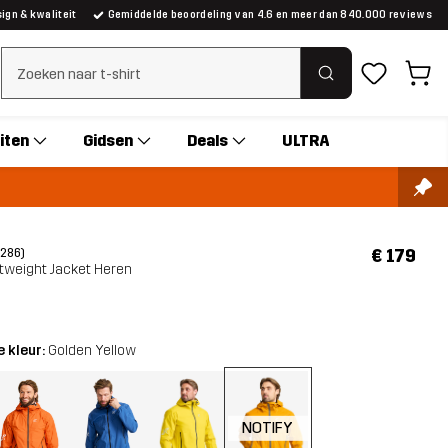
gn & kwaliteit
Gemiddelde beoordeling van 4.6 en meer dan 840.000 reviews
Zoeken wissen
iten
Gidsen
Deals
ULTRA
€ 179
(286)
htweight Jacket Heren
 kleur:
Golden Yellow
NOTIFY