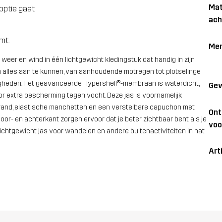
Mat
optie gaat
ach
mt.
Me
eer en wind in één lichtgewicht kledingstuk dat handig in zijn
 alles aan te kunnen, van aanhoudende motregen tot plotselinge
digheden. Het geavanceerde Hypershell®-membraan is waterdicht,
Gew
or extra bescherming tegen vocht. Deze jas is voornamelijk
rand, elastische manchetten en een verstelbare capuchon met
On
or- en achterkant zorgen ervoor dat je beter zichtbaar bent als je
voo
lichtgewicht jas voor wandelen en andere buitenactiviteiten in nat
Art