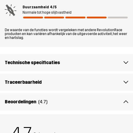
wandeltochten en andere alledaagse buitenactiviteiten bij koele
Duurzaamheid
4/5
tot warme temperaturen.
Normale tot hoge slijtvastheid
Het model
is 185 cm weegt 93 kg en draagt L
De waarde van de functies wordt vergeleken met andere RevolutionRace
producten en kan variëren afhankelijk van de uitgevoerde activiteit, het weer
Pasvorm
en hartslag.
REGULAR
Materiaal
100% Polyester (Gerecycled)
Technische specificaties
Materiaal
100% Polyester
achterkant
Traceerbaarheid
Voering 1
95% Polyester (Gerecycled), 5%
Polyester
Beoordelingen
(4.7)
Voering 2
100% Polyester (Gerecycled)