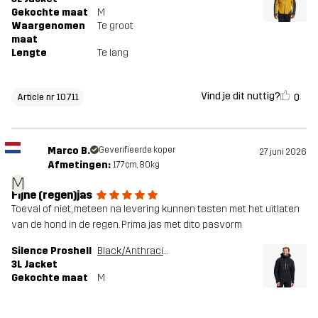
Gekochte maat
M
Waargenomen
Te groot
maat
Lengte
Te lang
Vind je dit nuttig?
0
Article nr 10711
Marco B.
Geverifieerde koper
27 juni 2026
Afmetingen:
177cm, 80kg
M
Fijne (regen)jas
Toeval of niet, meteen na levering kunnen testen met het uitlaten
van de hond in de regen. Prima jas met dito pasvorm
Silence Proshell
Black/Anthracite
3L Jacket
Gekochte maat
M