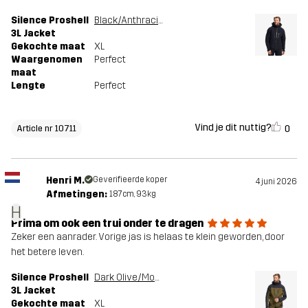
Silence Proshell
Black/Anthracite
3L Jacket
Gekochte maat
XL
Waargenomen
Perfect
maat
Lengte
Perfect
Vind je dit nuttig?
0
Article nr 10711
Henri M.
Geverifieerde koper
4 juni 2026
Afmetingen:
187cm, 93kg
H
Prima om ook een trui onder te dragen
Zeker een aanrader. Vorige jas is helaas te klein geworden, door
het betere leven.
Silence Proshell
Dark Olive/Moonless Night
3L Jacket
Gekochte maat
XL