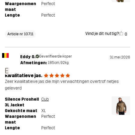
Waargenomen
Perfect
maat
Lengte
Perfect
Vind je dit nuttig?
0
Article nr 10711
Eddy G.
Geverifieerde koper
31 mei 2026
Afmetingen:
185cm, 92kg
E
Kwalitatieve jas.
Zeer kwalitatieve jas die mijn verwachtingen overtrof netjes
geleverd
Silence Proshell
Cub
3L Jacket
Gekochte maat
XL
Waargenomen
Perfect
maat
Lengte
Perfect