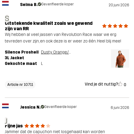
Selma B.
Geverifieerde koper
20 juni 2026
S
Uitstekende kwaliteit zoals we gewend
zijn van RR
Wij hebben al veel jassen van Revolution Race waar we erg
tevreden over zijn, en ook deze is er weer zo één. Heel blij mee!
Silence Proshell
Dusty Orange/Rusty Walnut
3L Jacket
Gekochte maat
L
Vind je dit nuttig?
0
Article nr 10711
Jessica N.
Geverifieerde koper
6 juni 2026
J
Fijne jas
Jammer dat de capuchon niet losgehaald kan worden