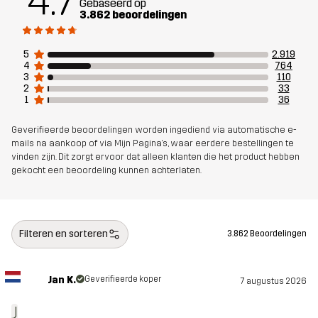
4.7
Membraan
Waterkolom: 20 000 mm
Gebaseerd op
3.862 beoordelingen
Ademend vermogen: 10 000 g/m²/24h
5
2.919
Gewicht
741g in maat Medium
4
764
3
110
2
33
Ontworpen
WANDELEN
ALLROUND
1
36
voor
Geverifieerde beoordelingen worden ingediend via automatische e-
mails na aankoop of via Mijn Pagina's, waar eerdere bestellingen te
Artikelnummer
10711_4130
vinden zijn. Dit zorgt ervoor dat alleen klanten die het product hebben
gekocht een beoordeling kunnen achterlaten.
Filteren en sorteren
3.862 Beoordelingen
Jan K.
Geverifieerde koper
7 augustus 2026
J