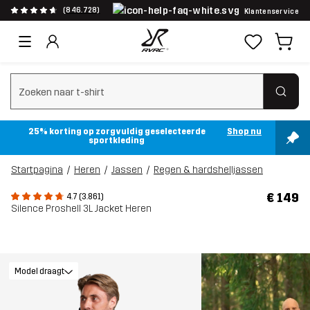
(846.728)
Klantenservice
Zoeken wissen
25% korting op zorgvuldig geselecteerde
Shop nu
sportkleding
Startpagina
Heren
Jassen
Regen & hardshelljassen
€ 149
4.7 (3.861)
Silence Proshell 3L Jacket Heren
Model draagt