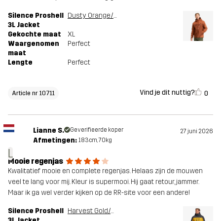
Silence Proshell
Dusty Orange/Rusty Walnut
3L Jacket
Gekochte maat
XL
Waargenomen
Perfect
maat
Lengte
Perfect
Vind je dit nuttig?
0
Article nr 10711
Lianne S.
Geverifieerde koper
27 juni 2026
Afmetingen:
183cm, 70kg
L
Mooie regenjas
Kwalitatief mooie en complete regenjas. Helaas zijn de mouwen
veel te lang voor mij. Kleur is supermooi. Hij gaat retour, jammer.
Maar ik ga wel verder kijken op de RR-site voor een andere!
Silence Proshell
Harvest Gold/Anthracite
3L Jacket