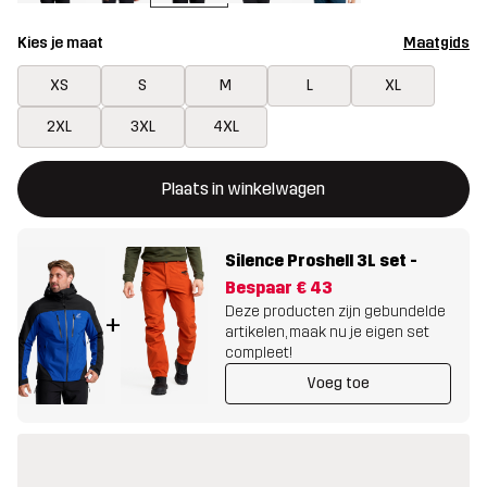
Kies je maat
Maatgids
XS
S
M
L
XL
2XL
3XL
4XL
Deze knop opent een modal met de bevestiging van een nieuw i
{{size}} niet beschikbaar
Plaats in winkelwagen
Silence Proshell 3L set
-
Bespaar
€ 43
Deze producten zijn gebundelde
+
artikelen, maak nu je eigen set
compleet!
Voeg toe