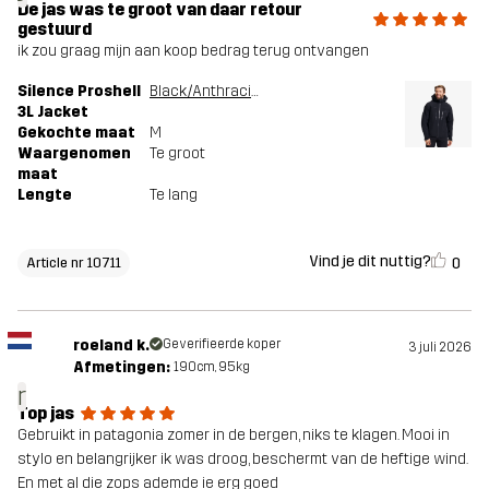
De jas was te groot van daar retour
gestuurd
ik zou graag mijn aan koop bedrag terug ontvangen
Silence Proshell
Black/Anthracite
3L Jacket
Gekochte maat
M
Waargenomen
Te groot
maat
Lengte
Te lang
Vind je dit nuttig?
0
Article nr 10711
roeland k.
Geverifieerde koper
3 juli 2026
Afmetingen:
190cm, 95kg
r
Top jas
Gebruikt in patagonia zomer in de bergen, niks te klagen. Mooi in
stylo en belangrijker ik was droog, beschermt van de heftige wind.
En met al die zops ademde ie erg goed