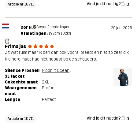
Vind je dit nuttig?
0
Article nr 10711
Cor H.
Geverifieerde koper
20 juni 2026
Afmetingen:
192cm, 102kg
C
Prima jas
Zit wat ruim maar ik ben dan ook vooral breedt en niet zo zeer dik.
Kleinere maat had niet gepast op de schouders.
Silence Proshell
Moonlit Ocean/Dark Navy
3L Jacket
Gekochte maat
2XL
Waargenomen
Perfect
maat
Lengte
Perfect
Vind je dit nuttig?
0
Article nr 10711