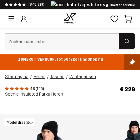
(846.529)
Klantenservice
Zoeken wissen
ZOMERUITVERKOOP: tot 50% korting
Shop nu
Startpagina
Heren
Jassen
Winterjassen
€ 229
4.8 (109)
Scenic Insulated Parka Heren
Model draagt