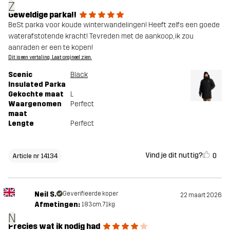
Z
Geweldige parka!!
BeSt parka voor koude winterwandelingen! Heeft zelfs een goede
waterafstotende kracht! Tevreden met de aankoop, ik zou
aanraden er een te kopen!
Dit is een vertaling. Laat orgineel zien.
Scenic
Black
Insulated Parka
Gekochte maat
L
Waargenomen
Perfect
maat
Lengte
Perfect
Vind je dit nuttig?
0
Article nr 14134
Neil S.
Geverifieerde koper
22 maart 2026
Afmetingen:
183cm, 71kg
N
Precies wat ik nodig had