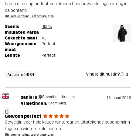
Ik ben er dol op, perfect voor koude hondenwandelingen vroeg in
de ochtend
Dit is een vertaling. Laat orgineel zien.
Scenic
Black
Insulated Parka
Gekochte maat
XL
Waargenomen
Perfect
maat
Lengte
Perfect
Vind je dit nuttig?
0
Article nr 14134
daniel b.
Geverifieerde koper
13 maart 2026
Afmetingen:
54cm, 14kg
d
Gewoon perfect
Geweldig voor hele koude winterdagen. Uitstekende bescherming
tegen de winterse elementen
Dit is een vertaling. Laat orgineel zien.