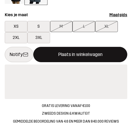
Kies je maat
Maatgids
XS
S
M
L
XL
2XL
3XL
Deze knop opent een modal met de bevestiging van een nieuw i
{{size}} niet beschikbaar
Notify
Plaats in winkelwagen
GRATIS LEVERING VANAF €100
ZWEEDS DESIGN & KWALITEIT
GEMIDDELDE BEOORDELING VAN 4.6 EN MEER DAN 840.000 REVIEWS