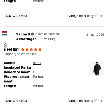
Lengte
Perfect
Vind je dit nuttig?
0
Article nr 14134
Sanne D.
Geverifieerde koper
2 maart 2026
Afmetingen:
186cm, 85kg
S
Heel fijn!
Super fijne warme jas!
Scenic
Black
Insulated Parka
Gekochte maat
L
Waargenomen
Perfect
maat
Lengte
Perfect
Vind je dit nuttig?
0
Article nr 14134