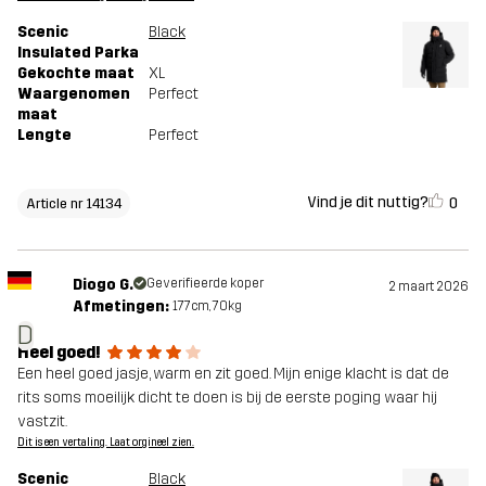
Scenic
Black
Insulated Parka
Gekochte maat
XL
Waargenomen
Perfect
maat
Lengte
Perfect
Vind je dit nuttig?
0
Article nr 14134
Diogo G.
Geverifieerde koper
2 maart 2026
Afmetingen:
177cm, 70kg
D
Heel goed!
Een heel goed jasje, warm en zit goed. Mijn enige klacht is dat de
rits soms moeilijk dicht te doen is bij de eerste poging waar hij
vastzit.
Dit is een vertaling. Laat orgineel zien.
Scenic
Black