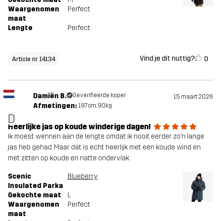
Waargenomen
Perfect
maat
Lengte
Perfect
Vind je dit nuttig?
0
Article nr 14134
Damiën B.
Geverifieerde koper
15 maart 2026
Afmetingen:
187cm, 90kg
D
Heerlijke jas op koude winderige dagen!
Ik moest wennen aan de lengte omdat ik nooit eerder zo’n lange
jas heb gehad. Maar dat is echt heerlijk met een koude wind en
met zitten op koude en natte ondervlak.
Scenic
Blueberry
Insulated Parka
Gekochte maat
L
Waargenomen
Perfect
maat