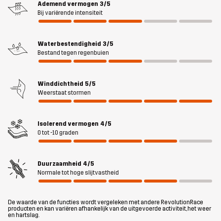
Ademend vermogen
3/5
bewegingen. Sneeuw en natte sneeuw zijn geen partij voor het
Bij variërende intensiteit
waterdichte en winddichte Hypershell® Pro membraan, terwijl de
knusse, verstelbare capuchon en zachte, elastische manchetten
Waterbestendigheid
3/5
extra bescherming bieden. Deze parka heeft een paar handige
Bestand tegen regenbuien
zakken, een tweewegritssluiting aan de voorkant en twee ritsen
aan de zijkant, zodat je nooit hoeft te vertragen. Als je een warme
winterjas wilt die je gemakkelijk kunt aantrekken voor casual
Winddichtheid
5/5
wandelingen en andere activiteiten met een lage intensiteit, dan
Weerstaat stormen
vind je de Scenic Insulated Parka vast geweldig.
Isolerend vermogen
4/5
Het model
is 187 cm en draagt L
0 tot -10 graden
Pasvorm
REGULAR
Duurzaamheid
4/5
Normale tot hoge slijtvastheid
Materiál 1
100% Polyester (Gerecycled)
De waarde van de functies wordt vergeleken met andere RevolutionRace
Materiál 2
86% Polyester, 14% Elastaan
producten en kan variëren afhankelijk van de uitgevoerde activiteit, het weer
en hartslag.