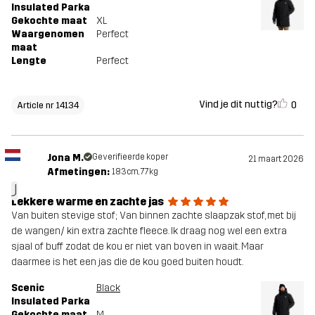
Insulated Parka
Gekochte maat
XL
Waargenomen
Perfect
maat
Lengte
Perfect
Vind je dit nuttig?
0
Article nr 14134
Jona M.
Geverifieerde koper
21 maart 2026
Afmetingen:
183cm, 77kg
J
Lekkere warme en zachte jas
Van buiten stevige stof; Van binnen zachte slaapzak stof, met bij
de wangen/ kin extra zachte fleece. Ik draag nog wel een extra
sjaal of buff zodat de kou er niet van boven in waait. Maar
daarmee is het een jas die de kou goed buiten houdt.
Scenic
Black
Insulated Parka
Gekochte maat
M