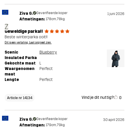
Ziva G.
Geverifieerde koper
1 juni 2026
Afmetingen:
178cm, 78kg
Z
Geweldige parka!!
Beste winterparka ooit!!
Dit is een vertaling. Laat orgineel zien.
Scenic
Blueberry
Insulated Parka
Gekochte maat
L
Waargenomen
Perfect
maat
Lengte
Perfect
Vind je dit nuttig?
0
Article nr 14134
Ziva G.
Geverifieerde koper
30 april 2026
Afmetingen:
179cm, 79kg