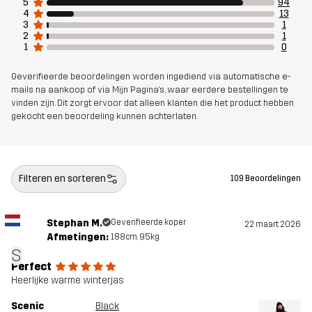
5
94
4
13
3
1
2
1
1
0
Geverifieerde beoordelingen worden ingediend via automatische e-
mails na aankoop of via Mijn Pagina's, waar eerdere bestellingen te
vinden zijn. Dit zorgt ervoor dat alleen klanten die het product hebben
gekocht een beoordeling kunnen achterlaten.
Filteren en sorteren
109 Beoordelingen
Stephan M.
Geverifieerde koper
22 maart 2026
Afmetingen:
188cm, 95kg
S
Perfect
Heerlijke warme winterjas
Scenic
Black