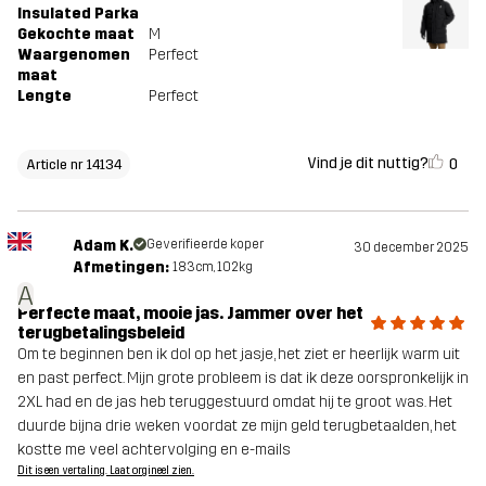
Insulated Parka
Gekochte maat
M
Waargenomen
Perfect
maat
Lengte
Perfect
Vind je dit nuttig?
0
Article nr 14134
Adam K.
Geverifieerde koper
30 december 2025
Afmetingen:
183cm, 102kg
A
Perfecte maat, mooie jas. Jammer over het
terugbetalingsbeleid
Om te beginnen ben ik dol op het jasje, het ziet er heerlijk warm uit
en past perfect. Mijn grote probleem is dat ik deze oorspronkelijk in
2XL had en de jas heb teruggestuurd omdat hij te groot was. Het
duurde bijna drie weken voordat ze mijn geld terugbetaalden, het
kostte me veel achtervolging en e-mails
Dit is een vertaling. Laat orgineel zien.