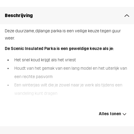
Beschrijving
Deze duurzame, dijlange parka is een veilige keuze tegen guur
weer.
De Scenic Insulated Parka is een geweldige keuze als je:
Het snel koud krijgt als het vriest
Houdt van het gemak van een lang model en het uiterlijk van
een rechte pasvorm
Een winterjas wilt die je zowel naar je werk als tijdens een
wandeling kunt dragen
De Scenic Insulated Parka beschermt je supergoed tegen de kou
en zit lekker van je hoofd tot je dijen, zelfs op de koudste dagen.
Alles tonen
Deze lange parka is gemaakt van duurzaam ripstop materiaal en
gevuld met synthetische, sneldrogende Hyperloft™ isolatie. Hij is
warm zonder zwaar aan te voelen of je te beperken in je