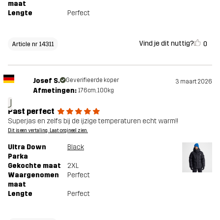
maat
Lengte
Perfect
Vind je dit nuttig?
0
Article nr 14311
Josef S.
Geverifieerde koper
3 maart 2026
Afmetingen:
176cm, 100kg
J
Past perfect
Superjas en zelfs bij de ijzige temperaturen echt warm!!
Dit is een vertaling. Laat orgineel zien.
Ultra Down
Black
Parka
Gekochte maat
2XL
Waargenomen
Perfect
maat
Lengte
Perfect