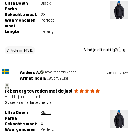
Ultra Down
Black
Parka
Gekochte maat
2XL
Waargenomen
Perfect
maat
Lengte
Te lang
Vind je dit nuttig?
0
Article nr 14311
Anders A.
Geverifieerde koper
4 maart 2026
Afmetingen:
185cm, 90kg
A
Ik ben erg tevreden met de jas!
Heel blij met de jas!
Dit is een vertaling. Laat orgineel zien.
Ultra Down
Black
Parka
Gekochte maat
XL
Waargenomen
Perfect