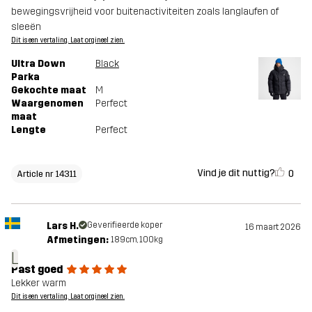
bewegingsvrijheid voor buitenactiviteiten zoals langlaufen of
sleeën
Dit is een vertaling. Laat orgineel zien.
Ultra Down
Black
Parka
Gekochte maat
M
Waargenomen
Perfect
maat
Lengte
Perfect
Vind je dit nuttig?
0
Article nr 14311
Lars H.
Geverifieerde koper
16 maart 2026
Afmetingen:
189cm, 100kg
L
Past goed
Lekker warm
Dit is een vertaling. Laat orgineel zien.