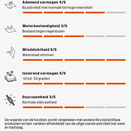
Ademend vermogen
4/5
verstelbare capuchon die geschikt is voor helmen en een
Bij activiteit met normale tot hoge intensiteit
elastische zoom voor een goede pasvorm. Alle ritsen zijn van
duurzaam YKK®, inclusief de zeven goed geplaatste zakken en de
Waterbestendigheid
3/5
tweewegrits aan de voorkant met beschermende sluiting. Als je
Bestand tegen regenbuien
de parka niet gebruikt, kun je hem opbergen in de meegeleverde
opbergzak, waardoor hij slim en compact kan worden ingepakt.
Ondanks zijn indrukwekkende warmte blijft de Ultra Down Parka
Winddichtheid
5/5
licht en veelzijdig. Ontworpen als overlayer voor over je
Weerstaat stormen
shellsysteem in extreme Alpenkou, maar veelzijdig genoeg om als
enige jas te fungeren als de omstandigheden het toelaten.
Isolerend vermogen
5/5
-10 tot -20 graden
Het model
is 186 cm en draagt L
Pasvorm
Duurzaamheid
3/5
REGULAR
Normale slijtvastheid
Materiál 1
100% Polyamide (Gerecycled)
De waarde van de functies wordt vergeleken met andere RevolutionRace
producten en kan variëren afhankelijk van de uitgevoerde activiteit, het weer
en hartslag.
Materiál 2
86% Polyester, 14% Elastaan