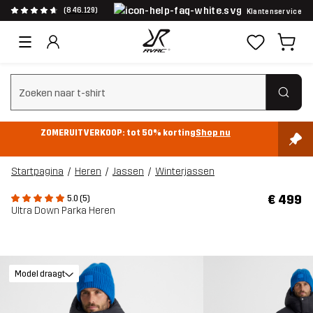
(846.129)
Klantenservice
Zoeken wissen
ZOMERUITVERKOOP: tot 50% korting
Shop nu
Startpagina
Heren
Jassen
Winterjassen
€ 499
5.0 (5)
Ultra Down Parka Heren
Model draagt