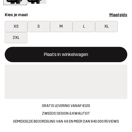
Kies je maat
Maatgids
XS
S
M
L
XL
2XL
Deze knop opent een modal met de bevestiging van een nieuw i
{{size}} niet beschikbaar
Plaats in winkelwagen
GRATIS LEVERING VANAF €100
ZWEEDS DESIGN & KWALITEIT
GEMIDDELDE BEOORDELING VAN 4.6 EN MEER DAN 840.000 REVIEWS