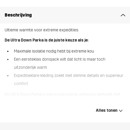
Beschrijving
Ultieme warmte voor extreme expedities.
De Ultra Down Parka is de juiste keuze als je:
Maximale isolatie nodig hebt bij extreme kou
Een eersteklas donsjack wilt dat licht is maar toch
uitzonderlijk warm
Expeditieklare kleding zoekt met slimme details en superieur
comfort
De Ultra Down Parka is een superwarme winterjas gemaakt met
gecertificeerd premium dons en een boxwall-constructie die
overal consistente isolatie levert, om je zelfs in een ruw
Alles tonen
bergklimaat warm te houden. Een weerbestendige coating en
DWR-behandeling zorgen voor extra bescherming tegen wind en
sneeuw. Ontworpen met het oog op functionaliteit, met een