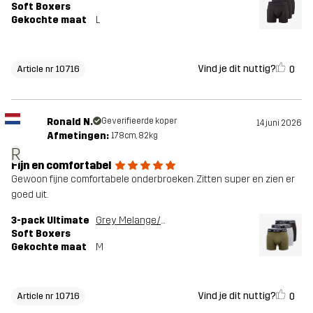
Soft Boxers
Gekochte maat
L
Vind je dit nuttig?
0
Article nr 10716
Ronald N.
Geverifieerde koper
14 juni 2026
Afmetingen:
178cm, 82kg
R
Fijn en comfortabel
Gewoon fijne comfortabele onderbroeken. Zitten super en zien er
goed uit.
3-pack Ultimate
Grey Melange/Grape Leaf
Soft Boxers
Gekochte maat
M
Vind je dit nuttig?
0
Article nr 10716