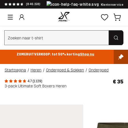
(846.158)
Klantenservice
Zoeken wissen
ZOMERUITVERKOOP: tot 50% korting
Shop nu
Startpagina
Heren
Ondergoed & Sokken
Ondergoed
€ 35
4.7 (1.129)
3-pack Ultimate Soft Boxers Heren