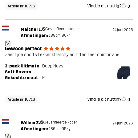
Vind je dit nuttig?
0
Article nr 10716
Maichel L.
Geverifieerde koper
24 juni 2026
Afmetingen:
188cm, 80kg
M
Gewoon perfect
Zeer fijne shorts. Lekker stretchy en zitten zeer comfortabel.
3-pack Ultimate
Deep Navy
Soft Boxers
Gekochte maat
M
Vind je dit nuttig?
0
Article nr 10716
Willem Z.
Geverifieerde koper
24 juni 2026
Afmetingen:
186cm, 95kg
W