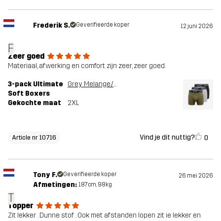
Frederik S.
Geverifieerde koper
12 juni 2026
F
Zeer goed
Materiaal, afwerking en comfort zijn zeer, zeer goed.
3-pack Ultimate
Grey Melange/Grape Leaf
Soft Boxers
Gekochte maat
2XL
Vind je dit nuttig?
0
Article nr 10716
Tony F.
Geverifieerde koper
26 mei 2026
Afmetingen:
187cm, 98kg
T
Topper
Zit lekker . Dunne stof . Ook met afstanden lopen zit ie lekker en