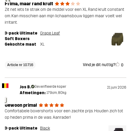
Prima, maar rand krult
Zit net iets te strak om de middel voor een XL. Rand krult constant
om. Kan misschien aan mijn lichaamsbouw liggen maar voelt wel
irritant.
3-pack Ultimate
Grape Leaf
Soft Boxers
Gekochte maat
XL
Vind je dit nuttig?
0
Article nr 10716
Jos B.
Geverifieerde koper
21 juni 2026
Afmetingen:
179cm, 80kg
J
Gewoon prima!
Comfortabele boxershorts voor een zachte prijs. Houden zich tot
op heden prima in de was. Aanrader!
3-pack Ultimate
Black