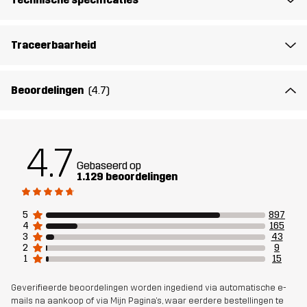
Artikelnummer
10716_2881
Traceerbaarheid
Beoordelingen
(4.7)
4.7
Gebaseerd op
1.129 beoordelingen
5
897
4
165
3
43
2
9
1
15
Geverifieerde beoordelingen worden ingediend via automatische e-
mails na aankoop of via Mijn Pagina's, waar eerdere bestellingen te