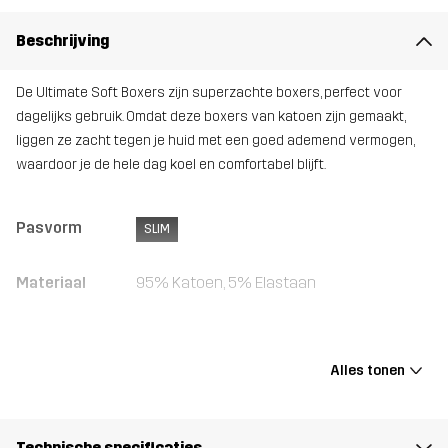
Beschrijving
De Ultimate Soft Boxers zijn superzachte boxers, perfect voor
dagelijks gebruik. Omdat deze boxers van katoen zijn gemaakt,
liggen ze zacht tegen je huid met een goed ademend vermogen,
waardoor je de hele dag koel en comfortabel blijft.
Pasvorm
SLIM
Materiaal
95% Katoen, 5% Elastaan
Gewicht
280g in maat Medium
Alles tonen
Ontworpen
ALLROUND
voor
Technische specificaties