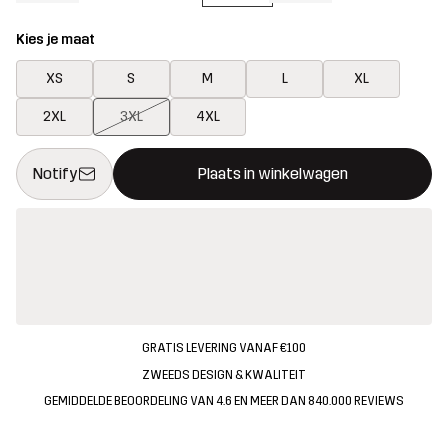
Kies je maat
XS
S
M
L
XL
2XL
3XL
4XL
Deze knop opent een modal met de bevestiging van een nieuw i
{{size}} niet beschikbaar
Notify
Plaats in winkelwagen
GRATIS LEVERING VANAF €100
ZWEEDS DESIGN & KWALITEIT
GEMIDDELDE BEOORDELING VAN 4.6 EN MEER DAN 840.000 REVIEWS