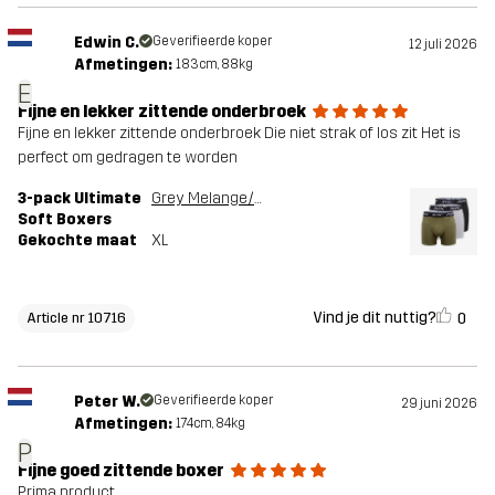
Edwin C.
Geverifieerde koper
12 juli 2026
Afmetingen:
183cm, 88kg
E
Fijne en lekker zittende onderbroek
Fijne en lekker zittende onderbroek Die niet strak of los zit Het is
perfect om gedragen te worden
3-pack Ultimate
Grey Melange/Grape Leaf
Soft Boxers
Gekochte maat
XL
Vind je dit nuttig?
0
Article nr 10716
Peter W.
Geverifieerde koper
29 juni 2026
Afmetingen:
174cm, 84kg
P
Fijne goed zittende boxer
Prima product