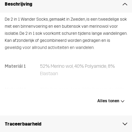
Beschrijving
De 2 in 1 Wander Socks, gemaakt in Zweden, is een tweedelige sok
met een binnenvoering en een buitensok van merinowol voor
isolatie. De 2 in 1 sok voorkomt schuren tijdens lange wandelingen.
Kan afzonderlijk of gecombineerd worden gedragen en is
geweldig voor allround activiteiten en wandelen.
Materiál 1
52% Merino wol, 40% Polyamide, 8%
Elastaan
Materiál 2
70% Polypropyleen, 20% Polyamide, 10%
Elastaan
Alles tonen
Gewicht
37g
Traceerbaarheid
Ontworpen
ALLROUND
WANDELEN