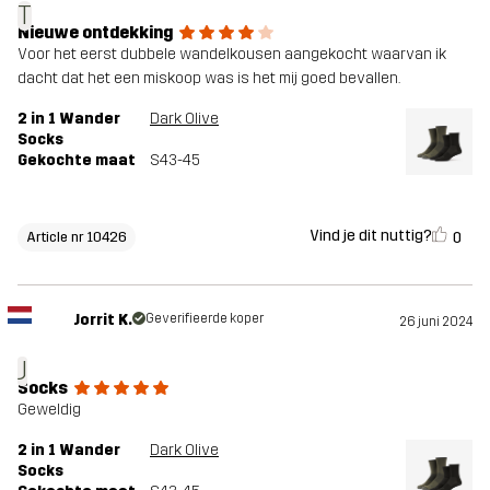
T
Nieuwe ontdekking
Voor het eerst dubbele wandelkousen aangekocht waarvan ik
dacht dat het een miskoop was is het mij goed bevallen.
2 in 1 Wander
Dark Olive
Socks
Gekochte maat
S43-45
Vind je dit nuttig?
0
Article nr 10426
Jorrit K.
Geverifieerde koper
26 juni 2024
J
Socks
Geweldig
2 in 1 Wander
Dark Olive
Socks