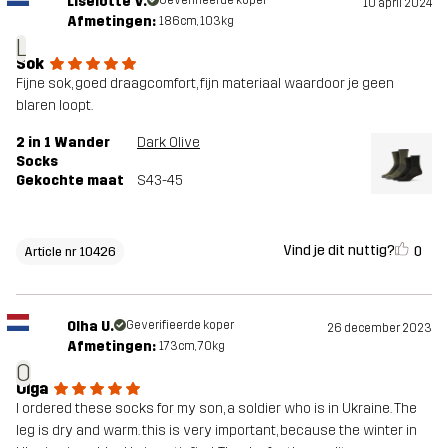
Liselotte V.
Geverifieerde koper
10 april 2024
Afmetingen:
186cm, 103kg
L
Sok
Fijne sok, goed draagcomfort, fijn materiaal waardoor je geen
blaren loopt.
2 in 1 Wander
Dark Olive
Socks
Gekochte maat
S43-45
Vind je dit nuttig?
0
Article nr 10426
Olha U.
Geverifieerde koper
26 december 2023
Afmetingen:
173cm, 70kg
O
Olga
I ordered these socks for my son, a soldier who is in Ukraine. The
leg is dry and warm. this is very important, because the winter in