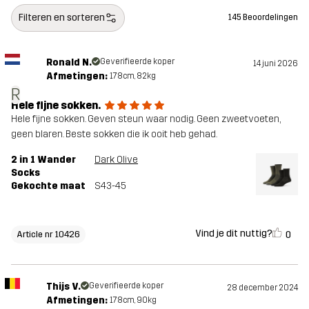
Filteren en sorteren
145 Beoordelingen
Ronald N.
Geverifieerde koper
14 juni 2026
Afmetingen:
178cm, 82kg
R
Hele fijne sokken.
Hele fijne sokken. Geven steun waar nodig. Geen zweetvoeten,
geen blaren. Beste sokken die ik ooit heb gehad.
2 in 1 Wander
Dark Olive
Socks
Gekochte maat
S43-45
Vind je dit nuttig?
0
Article nr 10426
Thijs V.
Geverifieerde koper
28 december 2024
Afmetingen:
178cm, 90kg