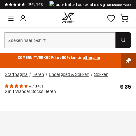
(846.349)
Klantenservice
Zoeken wissen
ZOMERUITVERKOOP: tot 50% korting
Shop nu
Startpagina
Heren
Ondergoed & Sokken
Sokken
€ 35
4.7 (145)
2 in 1 Wander Socks Heren