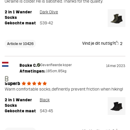
Ukraine is colder. He is satisfied. Thanks for the quality.
2 in 1 Wander
Dark Olive
Socks
Gekochte maat
S39-42
Vind je dit nuttig?
2
Article nr 10426
Bouke C.
Geverifieerde koper
14 mei 2023
Afmetingen:
185cm, 85kg
B
Superb
Warm comfortable socks, definently prevent friction when hiking!
2 in 1 Wander
Black
Socks
Gekochte maat
S43-45