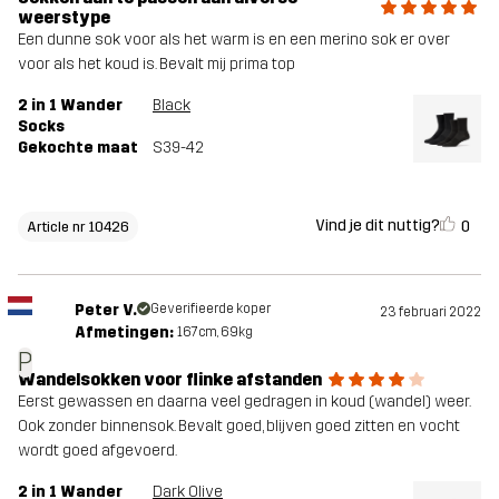
weerstype
Een dunne sok voor als het warm is en een merino sok er over
voor als het koud is. Bevalt mij prima top
2 in 1 Wander
Black
Socks
Gekochte maat
S39-42
Vind je dit nuttig?
0
Article nr 10426
Peter V.
Geverifieerde koper
23 februari 2022
Afmetingen:
167cm, 69kg
P
Wandelsokken voor flinke afstanden
Eerst gewassen en daarna veel gedragen in koud (wandel) weer.
Ook zonder binnensok. Bevalt goed, blijven goed zitten en vocht
wordt goed afgevoerd.
2 in 1 Wander
Dark Olive