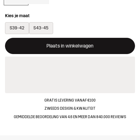
Kies je maat
S39-42
S43-45
Deze knop opent een modal met de bevestiging van een nieuw i
{{size}} niet beschikbaar
Plaats in winkelwagen
GRATIS LEVERING VANAF €100
ZWEEDS DESIGN & KWALITEIT
GEMIDDELDE BEOORDELING VAN 4.6 EN MEER DAN 840.000 REVIEWS