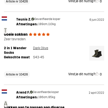
Vind je dit nuttig?
0
Article nr 10426
Teunis Z.
Geverifieerde koper
6 juni 2022
Afmetingen:
189cm, 110kg
T
Goeie sokken
Zeer tevreden.
2 in 1 Wander
Dark Olive
Socks
Gekochte maat
S43-45
Vind je dit nuttig?
0
Article nr 10426
Arend F.
Geverifieerde koper
2 april 2022
Afmetingen:
186cm, 85kg
A
Sokken aan te passen aan diverse