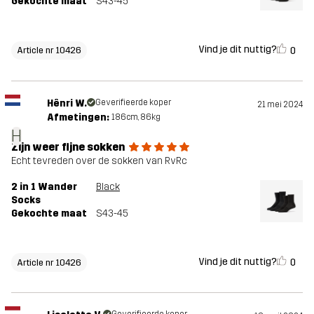
Gekochte maat
S43-45
Vind je dit nuttig?
0
Article nr 10426
Hênri W.
Geverifieerde koper
21 mei 2024
Afmetingen:
186cm, 86kg
H
Zijn weer fijne sokken
Echt tevreden over de sokken van RvRc
2 in 1 Wander
Black
Socks
Gekochte maat
S43-45
Vind je dit nuttig?
0
Article nr 10426