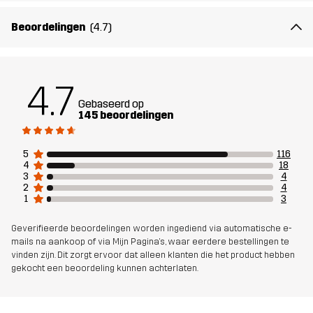
voor
Beoordelingen
(4.7)
Artikelnummer
10426_962
4.7
Gebaseerd op
145 beoordelingen
5
116
4
18
3
4
2
4
1
3
Geverifieerde beoordelingen worden ingediend via automatische e-
mails na aankoop of via Mijn Pagina's, waar eerdere bestellingen te
vinden zijn. Dit zorgt ervoor dat alleen klanten die het product hebben
gekocht een beoordeling kunnen achterlaten.