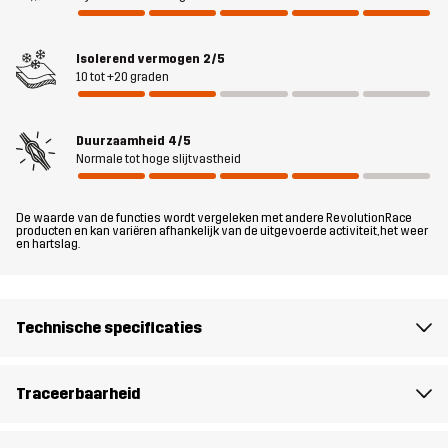
elastische tailleband zorgt voor een soepele, stevige pasvorm
tegen de huid en voorkomt ongemak tijdens het bewegen. Deze
Isolerend vermogen
2/5
basislaagbroek combineert ademend vermogen, warmte en
10 tot +20 graden
comfort in een eersteklas stuk dat ideaal is voor laagjes in de
bergen.
Duurzaamheid
4/5
Normale tot hoge slijtvastheid
Het model
is 186 cm en draagt L
Pasvorm
SLIM
De waarde van de functies wordt vergeleken met andere RevolutionRace
producten en kan variëren afhankelijk van de uitgevoerde activiteit, het weer
en hartslag.
Materiaal
100% Polyester
Gewicht
173g in maat Medium
Technische specificaties
Ontworpen
KLIMMEN & ALPINISME
ALLROUND
Traceerbaarheid
voor