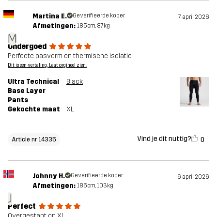
Martina E.
Geverifieerde koper
7 april 2026
Afmetingen:
185cm, 87kg
M
Ondergoed
Perfecte pasvorm en thermische isolatie
Dit is een vertaling. Laat orgineel zien.
Ultra Technical
Black
Base Layer
Pants
Gekochte maat
XL
Vind je dit nuttig?
0
Article nr 14335
Johnny H.
Geverifieerde koper
6 april 2026
Afmetingen:
186cm, 103kg
J
Perfect
Overgestapt op XL