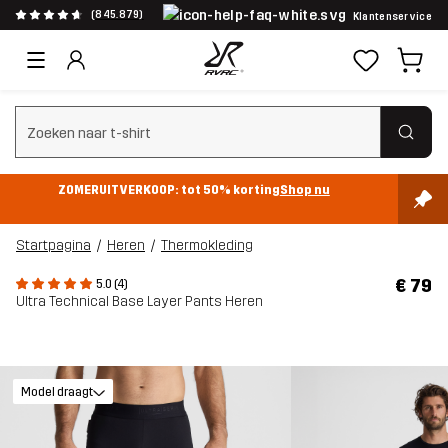
(845.879)
Klantenservice
Zoeken wissen
ZOMERUITVERKOOP: tot 50% korting
Shop nu
Startpagina
Heren
Thermokleding
€ 79
5.0 (4)
Ultra Technical Base Layer Pants Heren
Model draagt