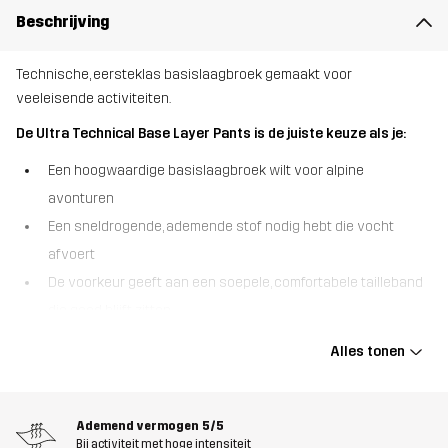
Beschrijving
Technische, eersteklas basislaagbroek gemaakt voor
veeleisende activiteiten.
De Ultra Technical Base Layer Pants is de juiste keuze als je:
Een hoogwaardige basislaagbroek wilt voor alpine
avonturen
Een sneldrogende, ademende stof nodig hebt die vocht
afvoert
De voorkeur geeft aan een soepele, comfortabele tailleband
die goed blijft zitten
De Ultra Technical Base Layer Pants biedt lichtgewicht warmte en
Alles tonen
stretch en blinkt uit in ademend vermogen en comfort. Gemaakt
van Polartec® Power Grid™ Light stof, houdt deze broek efficiënt
lucht vast terwijl hij stretch in vier richtingen, uitstekend ademend
Ademend vermogen
5/5
vermogen en superieure vochtregulatie biedt. De Y-vormige
Bij activiteit met hoge intensiteit