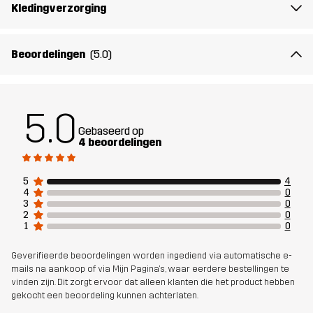
Artikelnummer
14335_2001
Kledingverzorging
Beoordelingen
(5.0)
5.0
Gebaseerd op
4 beoordelingen
5
4
4
0
3
0
2
0
1
0
Geverifieerde beoordelingen worden ingediend via automatische e-
mails na aankoop of via Mijn Pagina's, waar eerdere bestellingen te
vinden zijn. Dit zorgt ervoor dat alleen klanten die het product hebben
gekocht een beoordeling kunnen achterlaten.