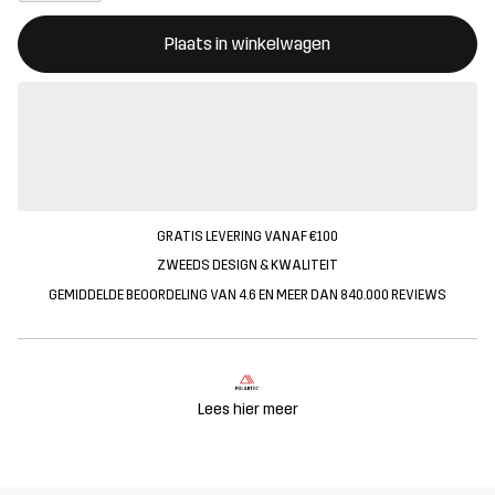
Deze knop opent een modal met de bevestiging van een nieuw i
{{size}} niet beschikbaar
Plaats in winkelwagen
GRATIS LEVERING VANAF €100
ZWEEDS DESIGN & KWALITEIT
GEMIDDELDE BEOORDELING VAN 4.6 EN MEER DAN 840.000 REVIEWS
Lees hier meer