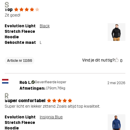
S
Top
Zit goed!
Evolution Light
Black
Stretch Fleece
Hoodie
Gekochte maat
L
Vind je dit nuttig?
0
Article nr 11166
Rob L.
Geverifieerde koper
2 mei 2026
Afmetingen:
179cm, 76kg
R
Super comfortabel
Super licht en lekker zittend. Zoals altijd top kwaliteit.
Evolution Light
Insignia Blue
Stretch Fleece
Hoodie