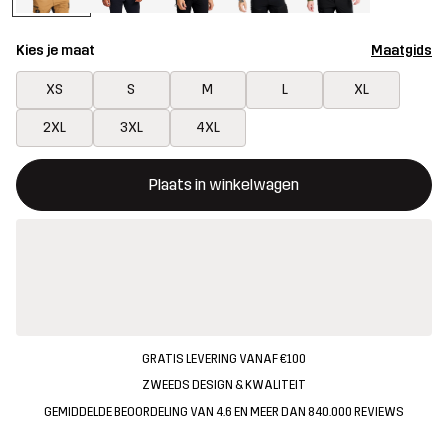
Kies je maat
Maatgids
XS
S
M
L
XL
2XL
3XL
4XL
Deze knop opent een modal met de bevestiging van een nieuw i
{{size}} niet beschikbaar
Plaats in winkelwagen
GRATIS LEVERING VANAF €100
ZWEEDS DESIGN & KWALITEIT
GEMIDDELDE BEOORDELING VAN 4.6 EN MEER DAN 840.000 REVIEWS