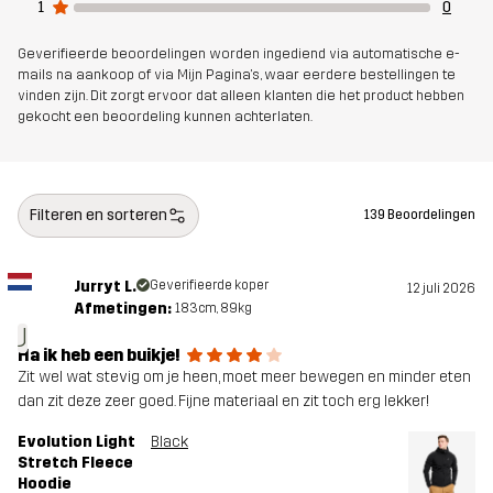
1
0
Gewicht
490g in maat Medium
Geverifieerde beoordelingen worden ingediend via automatische e-
mails na aankoop of via Mijn Pagina's, waar eerdere bestellingen te
Ontworpen
ALLROUND
vinden zijn. Dit zorgt ervoor dat alleen klanten die het product hebben
voor
gekocht een beoordeling kunnen achterlaten.
Artikelnummer
11166_2001
Filteren en sorteren
139 Beoordelingen
Jurryt L.
Geverifieerde koper
12 juli 2026
Afmetingen:
183cm, 89kg
J
Ha ik heb een buikje!
Zit wel wat stevig om je heen, moet meer bewegen en minder eten
dan zit deze zeer goed. Fijne materiaal en zit toch erg lekker!
Evolution Light
Black
Stretch Fleece
Hoodie