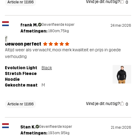
Vind je dit nuttig?
0
Article nr 11166
frank M.
Geverifieerde koper
24 mei 2026
Afmetingen:
180cm, 75kg
f
Gewoon perfect
Altijd weer als verwacht, mooi merk kwaliteit en prijs in goede
verhouding
Evolution Light
Black
Stretch Fleece
Hoodie
Gekochte maat
M
Vind je dit nuttig?
0
Article nr 11166
Stan K.
Geverifieerde koper
21 mei 2026
Afmetingen:
193cm, 95kg