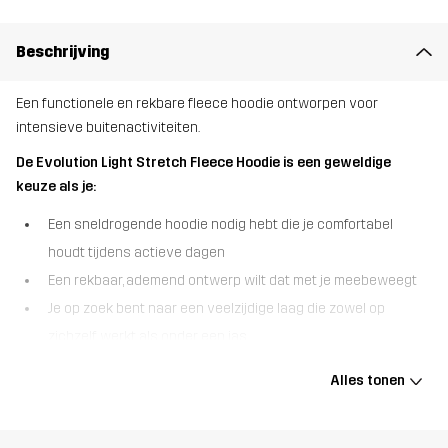
Beschrijving
Een functionele en rekbare fleece hoodie ontworpen voor
intensieve buitenactiviteiten.
De Evolution Light Stretch Fleece Hoodie is een geweldige
keuze als je:
Een sneldrogende hoodie nodig hebt die je comfortabel
houdt tijdens actieve dagen
Een rekbaar, ademend ontwerp wilt dat met je meebeweegt
Je op zoek bent naar een veelzijdige laag die zowel op
zichzelf werkt als onder een jas
De Evolution Light Stretch Fleece Hoodie is ontworpen voor
Alles tonen
beweging en comfort, waardoor het een perfecte keuze is voor
outdoorliefhebbers die flexibiliteit, ademend vermogen en
lichtgewicht warmte nodig hebben. De sneldrogende stof voert