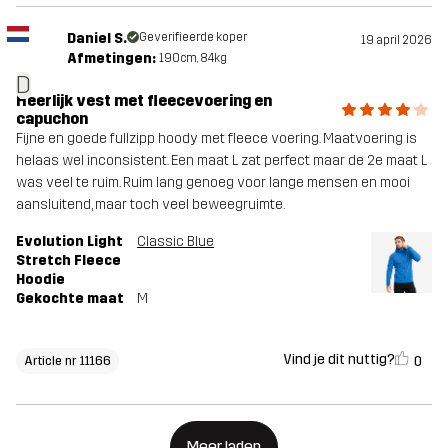
Daniel S.
Geverifieerde koper
19 april 2026
Afmetingen:
190cm, 84kg
D
Heerlijk vest met fleecevoering en
capuchon
Fijne en goede fullzipp hoody met fleece voering. Maatvoering is
helaas wel inconsistent. Een maat L zat perfect maar de 2e maat L
was veel te ruim. Ruim lang genoeg voor lange mensen en mooi
aansluitend, maar toch veel beweegruimte.
Evolution Light
Classic Blue
Stretch Fleece
Hoodie
Gekochte maat
M
Vind je dit nuttig?
0
Article nr 11166
Meer laden