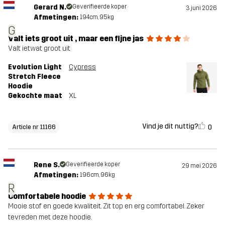
Gerard N.
Geverifieerde koper
3 juni 2026
Afmetingen:
194cm, 95kg
G
Valt iets groot uit , maar een fijne jas
Valt ietwat groot uit
Evolution Light
Cypress
Stretch Fleece
Hoodie
Gekochte maat
XL
Vind je dit nuttig?
0
Article nr 11166
Rene S.
Geverifieerde koper
29 mei 2026
Afmetingen:
196cm, 96kg
R
Comfortabele hoodie
Mooie stof en goede kwaliteit. Zit top en erg comfortabel. Zeker
tevreden met deze hoodie.