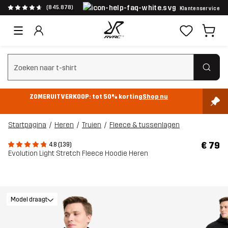
(845.878)
Klantenservice
Zoeken wissen
ZOMERUITVERKOOP: tot 50% korting
Shop nu
Startpagina
Heren
Truien
Fleece & tussenlagen
€ 79
4.8 (139)
Evolution Light Stretch Fleece Hoodie Heren
Model draagt