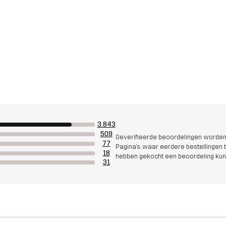
3.843
509
Geverifieerde beoordelingen worden 
77
Pagina's, waar eerdere bestellingen te
18
hebben gekocht een beoordeling kun
31