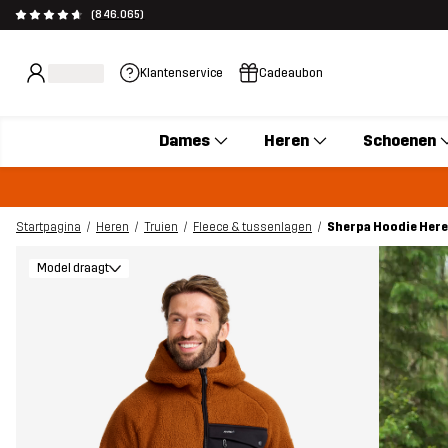
(846.065)
Klantenservice
Cadeaubon
Dames
Heren
Schoenen
Startpagina
Heren
Truien
Fleece & tussenlagen
Sherpa Hoodie Here
Model draagt