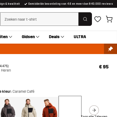
gn & kwaliteit
Gemiddelde beoordeling van 4.6 en meer dan 840.000 reviews
Zoeken wissen
iten
Gidsen
Deals
ULTRA
€ 95
(4.475)
 Heren
 kleur:
Caramel Café
Toon alle 7 kleuren