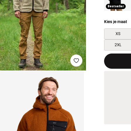
Bestseller
Kies je maat
XS
2XL
Deze knop op
{{size}} niet