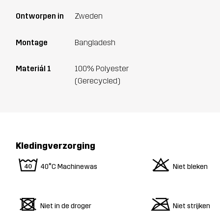
Ontworpen in
Zweden
Montage
Bangladesh
Materiál 1
100% Polyester
(Gerecycled)
Kledingverzorging
8
o
40°C Machinewas
Niet bleken
d
m
Niet in de droger
Niet strijken