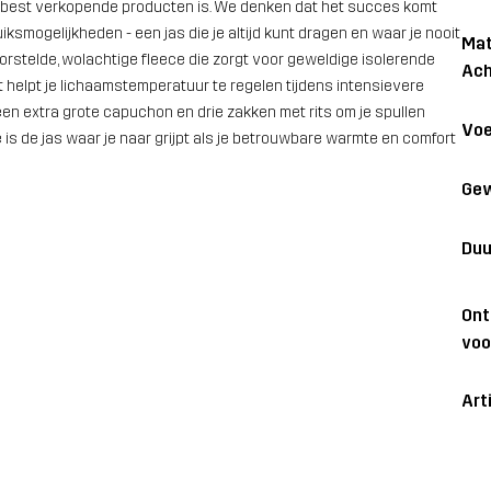
ze best verkopende producten is. We denken dat het succes komt
ksmogelijkheden - een jas die je altijd kunt dragen en waar je nooit
Mat
rstelde, wolachtige fleece die zorgt voor geweldige isolerende
Ach
t helpt je lichaamstemperatuur te regelen tijdens intensievere
een extra grote capuchon en drie zakken met rits om je spullen
Voe
e is de jas waar je naar grijpt als je betrouwbare warmte en comfort
Gew
Duu
On
voo
Art