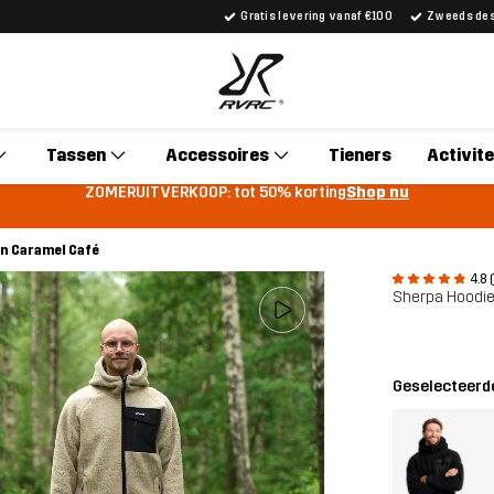
Gratis levering vanaf €100
Zweeds desi
Tassen
Accessoires
Tieners
Activite
ZOMERUITVERKOOP: tot 50% korting
Shop nu
n Caramel Café
4.8 
Sherpa Hoodie
Geselecteerde