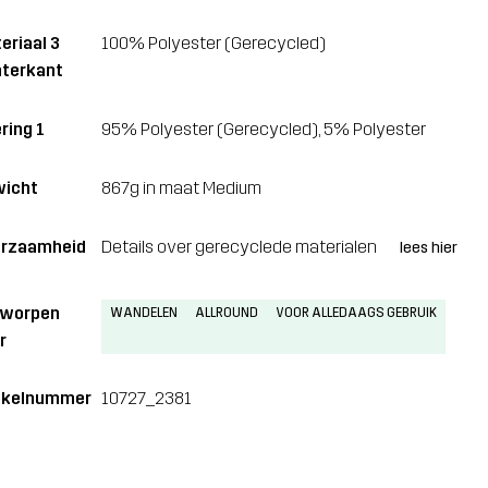
eriaal 3
100% Polyester (Gerecycled)
terkant
ring 1
95% Polyester (Gerecycled), 5% Polyester
icht
867g in maat Medium
rzaamheid
Details over gerecyclede materialen
lees hier
tworpen
WANDELEN
ALLROUND
VOOR ALLEDAAGS GEBRUIK
r
ikelnummer
10727_2381