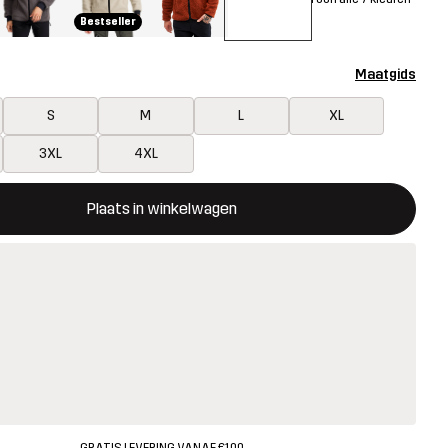
Bestseller
Maatgids
S
M
L
XL
3XL
4XL
ent een modal met de bevestiging van een nieuw item in het wink
 beschikbaar
Plaats in winkelwagen
GRATIS LEVERING VANAF €100