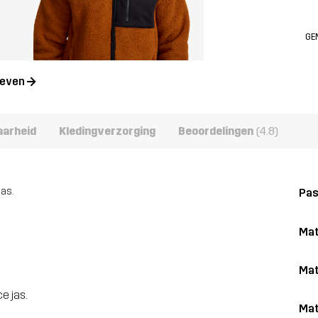
GE
geven
aarheid
Kledingverzorging
Beoordelingen
(4.8)
as.
Pa
Mat
Mat
e jas.
Mat