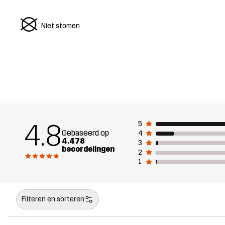
U
Niet stomen
4.8
5
Gebaseerd op
4
4.478
3
beoordelingen
2
1
Filteren en sorteren