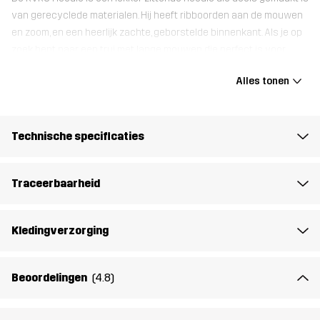
van gerecyclede materialen. Hij heeft ribboorden aan de mouwen
en zoom, en een heerlijk zachte, geborstelde binnenkant. Als je op
zoek bent naar een trui met lange mouwen die perfect is voor
ontspannen dagwandelingen én luieren op de bank, dan is de
Alles tonen
RVRC Hoodie precies wat je nodig hebt.
Het model
is 182 cm weegt 85 kg en draagt L
Technische specificaties
Pasvorm
REGULAR
Traceerbaarheid
Materiál 1
63% Katoen, 30% Polyester (Gerecycled),
7% Viscose
Kledingverzorging
Rib
83% Katoen, 12% Viscose, 5% Elastaan
Beoordelingen
(4.8)
Gewicht
765g in maat Medium