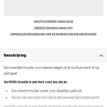
GRATIS LEVERING VANAF €100
ZWEEDS DESIGN & KWALITEIT
GEMIDDELDE BEOORDELING VAN 4.6 EN MEER DAN 840.000 REVIEWS
Beschrijving
Een heerlijke hoodie voor relaxte dagen, of je nu thuis bent of op
pad gaat.
De RVRC Hoodie is perfect voor jou als je:
Een relaxte hoodie zoekt voor dagelijks gebruik
Houdt van een pasvorm die je alle bewegingsvrijheid geeft.
De RVRC Hoodie is een lekker zittende hoodie die deels gemaakt is