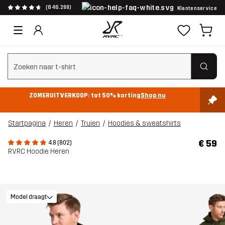
(846.299)
Klantenservice
Zoeken wissen
ZOMERUITVERKOOP: tot 50% korting
Shop nu
Startpagina
Heren
Truien
Hoodies & sweatshirts
€ 59
4.8 (802)
RVRC Hoodie Heren
Model draagt