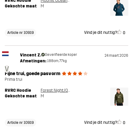
RVRC Hoodie
Moonlit Ocean/Smoked Paprika
Gekochte maat
M
Vind je dit nuttig?
0
Article nr 10919
Vincent Z.
Geverifieerde koper
24 maart 2026
Afmetingen:
188cm, 77kg
V
Fijne trui, goede pasvorm
Prima trui
RVRC Hoodie
Forest Night/Oatmeal
Gekochte maat
M
Vind je dit nuttig?
0
Article nr 10919