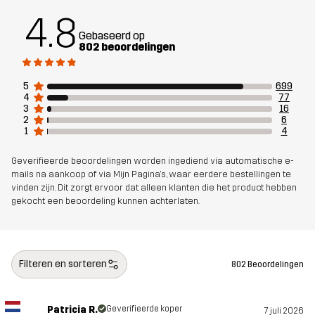
Duurzaamheid
Details over gerecyclede materialen
4.8
lees hier
Gebaseerd op
802 beoordelingen
Ontworpen
VOOR ALLEDAAGS GEBRUIK
voor
5
699
4
77
3
16
Artikelnummer
10919_4162
2
6
1
4
Geverifieerde beoordelingen worden ingediend via automatische e-
mails na aankoop of via Mijn Pagina's, waar eerdere bestellingen te
vinden zijn. Dit zorgt ervoor dat alleen klanten die het product hebben
gekocht een beoordeling kunnen achterlaten.
Filteren en sorteren
802 Beoordelingen
Patricia R.
Geverifieerde koper
7 juli 2026