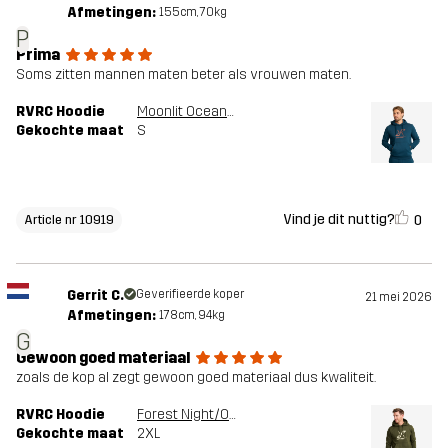
Afmetingen:
155cm, 70kg
P
Prima
Soms zitten mannen maten beter als vrouwen maten.
RVRC Hoodie
Moonlit Ocean/Smoked Paprika
Gekochte maat
S
Vind je dit nuttig?
0
Article nr 10919
Gerrit C.
Geverifieerde koper
21 mei 2026
Afmetingen:
178cm, 94kg
G
Gewoon goed materiaal
zoals de kop al zegt gewoon goed materiaal dus kwaliteit.
RVRC Hoodie
Forest Night/Oatmeal
Gekochte maat
2XL