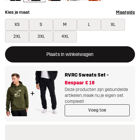
Kies je maat
Maatgids
XS
S
M
L
XL
2XL
3XL
4XL
Deze knop opent een modal met de bevestiging van een nieuw i
{{size}} niet beschikbaar
Plaats in winkelwagen
RVRC Sweats Set
-
Bespaar
€ 18
Deze producten zijn gebundelde
+
artikelen, maak nu je eigen set
compleet!
Voeg toe