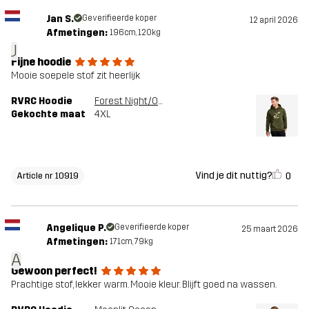
Jan S.
Geverifieerde koper
12 april 2026
Afmetingen:
196cm, 120kg
J
Fijne hoodie
Mooie soepele stof zit heerlijk
RVRC Hoodie
Forest Night/Oatmeal
Gekochte maat
4XL
Vind je dit nuttig?
0
Article nr 10919
Angelique P.
Geverifieerde koper
25 maart 2026
Afmetingen:
171cm, 79kg
A
Gewoon perfect!
Prachtige stof, lekker warm. Mooie kleur. Blijft goed na wassen.