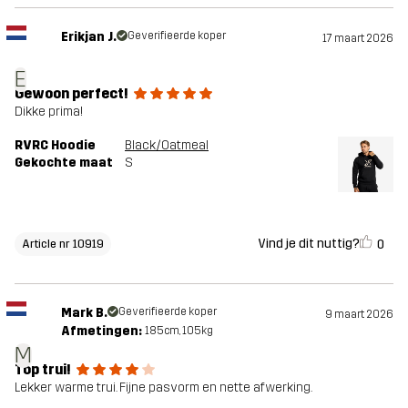
Erikjan J.
Geverifieerde koper
17 maart 2026
E
Gewoon perfect!
Dikke prima!
RVRC Hoodie
Black/Oatmeal
Gekochte maat
S
Vind je dit nuttig?
0
Article nr 10919
Mark B.
Geverifieerde koper
9 maart 2026
Afmetingen:
185cm, 105kg
M
Top trui!
Lekker warme trui. Fijne pasvorm en nette afwerking.