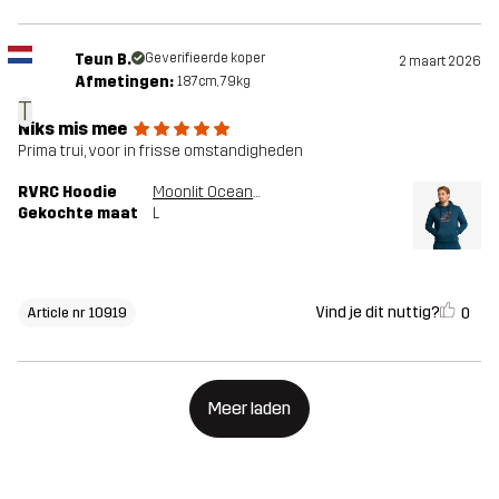
Teun B.
Geverifieerde koper
2 maart 2026
Afmetingen:
187cm, 79kg
T
Niks mis mee
Prima trui, voor in frisse omstandigheden
RVRC Hoodie
Moonlit Ocean/Smoked Paprika
Gekochte maat
L
Vind je dit nuttig?
0
Article nr 10919
Meer laden