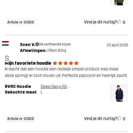
Vind je dit nuttig?
0
Article nr 10919
Sven V.
Geverifieerde koper
23 april 2026
Afmetingen:
174cm, 82kg
S
Mijn favoriete hoodie
Ik dacht dat een hoodie een redelijk simpel product was maar
deze springt er toch boven uit. Perfecte pasvorm en heerlijk zacht
RVRC Hoodie
Deep Navy/Grape Leaf
Gekochte maat
L
Vind je dit nuttig?
0
Article nr 10919