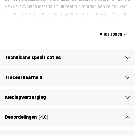
van gerecyclede materialen. Hij heeft ribboorden aan de mouwen
en zoom, en een heerlijk zachte, geborstelde binnenkant. Als je op
zoek bent naar een trui met lange mouwen die perfect is voor
ontspannen dagwandelingen én luieren op de bank, dan is de
Alles tonen
RVRC Hoodie precies wat je nodig hebt.
Het model
is 185 cm weegt 93 kg en draagt L
Technische specificaties
Pasvorm
REGULAR
Traceerbaarheid
Materiál 1
63% Katoen, 30% Polyester (Gerecycled),
7% Viscose
Kledingverzorging
Rib
83% Katoen, 12% Viscose, 5% Elastaan
Beoordelingen
(4.8)
Gewicht
765g in maat Medium