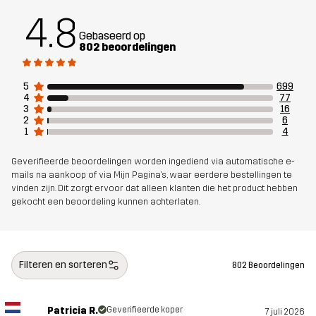
Duurzaamheid
Details over gerecyclede materialen
4.8
lees hier
Gebaseerd op
802 beoordelingen
Ontworpen
VOOR ALLEDAAGS GEBRUIK
voor
5
699
4
77
3
16
Artikelnummer
10919_4997
2
6
1
4
Geverifieerde beoordelingen worden ingediend via automatische e-
mails na aankoop of via Mijn Pagina's, waar eerdere bestellingen te
vinden zijn. Dit zorgt ervoor dat alleen klanten die het product hebben
gekocht een beoordeling kunnen achterlaten.
Filteren en sorteren
802 Beoordelingen
Patricia R.
Geverifieerde koper
7 juli 2026