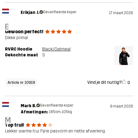
Erikjan J.
Geverifieerde koper
17 maart 2026
E
Gewoon perfect!
Dikke prima!
RVRC Hoodie
Black/Oatmeal
Gekochte maat
S
Vind je dit nuttig?
0
Article nr 10919
Mark B.
Geverifieerde koper
9 maart 2026
Afmetingen:
185cm, 105kg
M
Top trui!
Lekker warme trui. Fijne pasvorm en nette afwerking.