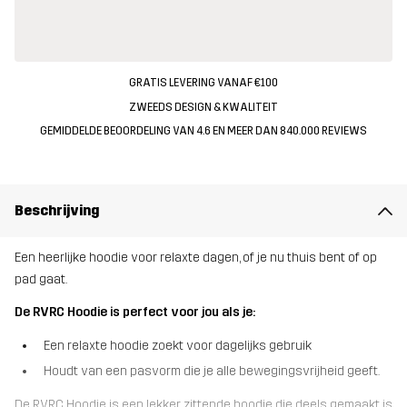
GRATIS LEVERING VANAF €100
ZWEEDS DESIGN & KWALITEIT
GEMIDDELDE BEOORDELING VAN 4.6 EN MEER DAN 840.000 REVIEWS
Beschrijving
Een heerlijke hoodie voor relaxte dagen, of je nu thuis bent of op
pad gaat.
De RVRC Hoodie is perfect voor jou als je:
Een relaxte hoodie zoekt voor dagelijks gebruik
Houdt van een pasvorm die je alle bewegingsvrijheid geeft.
De RVRC Hoodie is een lekker zittende hoodie die deels gemaakt is