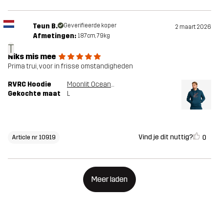
Teun B.
Geverifieerde koper
2 maart 2026
Afmetingen:
187cm, 79kg
T
Niks mis mee
Prima trui, voor in frisse omstandigheden
RVRC Hoodie
Moonlit Ocean/Smoked Paprika
Gekochte maat
L
Vind je dit nuttig?
0
Article nr 10919
Meer laden