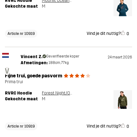
RVRC Hoodie
Moonlit Ocean/Smoked Paprika
Gekochte maat
M
Vind je dit nuttig?
0
Article nr 10919
Vincent Z.
Geverifieerde koper
24 maart 2026
Afmetingen:
188cm, 77kg
V
Fijne trui, goede pasvorm
Prima trui
RVRC Hoodie
Forest Night/Oatmeal
Gekochte maat
M
Vind je dit nuttig?
0
Article nr 10919