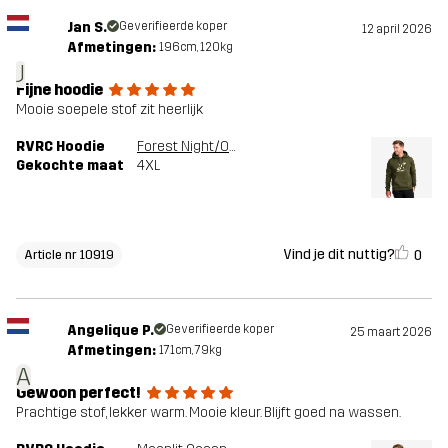
Jan S.
Geverifieerde koper
12 april 2026
Afmetingen:
196cm, 120kg
J
Fijne hoodie
Mooie soepele stof zit heerlijk
RVRC Hoodie
Forest Night/Oatmeal
Gekochte maat
4XL
Vind je dit nuttig?
0
Article nr 10919
Angelique P.
Geverifieerde koper
25 maart 2026
Afmetingen:
171cm, 79kg
A
Gewoon perfect!
Prachtige stof, lekker warm. Mooie kleur. Blijft goed na wassen.