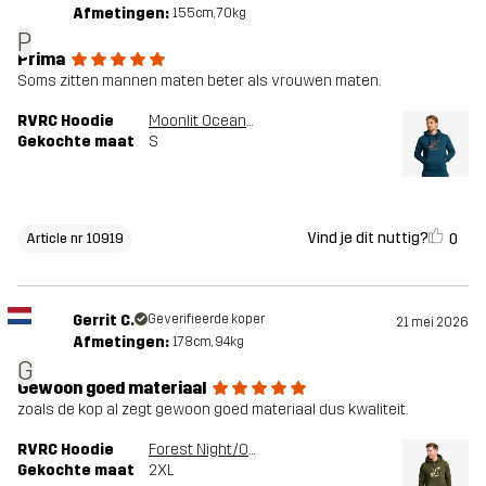
Afmetingen:
155cm, 70kg
P
Prima
Soms zitten mannen maten beter als vrouwen maten.
RVRC Hoodie
Moonlit Ocean/Smoked Paprika
Gekochte maat
S
Vind je dit nuttig?
0
Article nr 10919
Gerrit C.
Geverifieerde koper
21 mei 2026
Afmetingen:
178cm, 94kg
G
Gewoon goed materiaal
zoals de kop al zegt gewoon goed materiaal dus kwaliteit.
RVRC Hoodie
Forest Night/Oatmeal
Gekochte maat
2XL