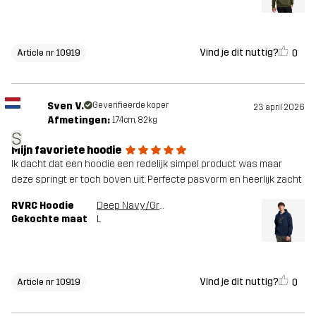
Vind je dit nuttig?
0
Article nr 10919
Sven V.
Geverifieerde koper
23 april 2026
Afmetingen:
174cm, 82kg
S
Mijn favoriete hoodie
Ik dacht dat een hoodie een redelijk simpel product was maar
deze springt er toch boven uit. Perfecte pasvorm en heerlijk zacht
RVRC Hoodie
Deep Navy/Grape Leaf
Gekochte maat
L
Vind je dit nuttig?
0
Article nr 10919