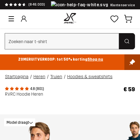
(846.003)
Klantenservice
Zoeken wissen
ZOMERUITVERKOOP: tot 50% korting
Shop nu
Startpagina
Heren
Truien
Hoodies & sweatshirts
€ 59
4.8 (801)
RVRC Hoodie Heren
Model draagt