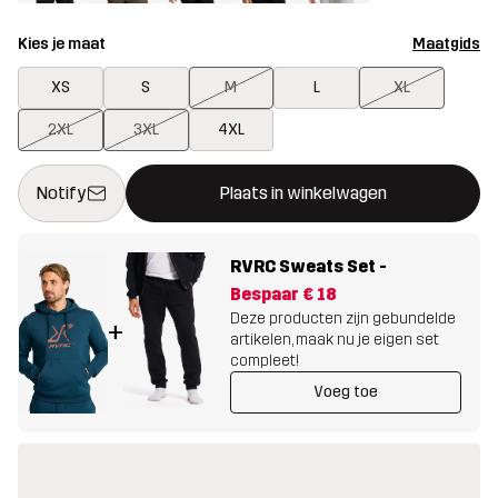
Kies je maat
Maatgids
XS
S
M
L
XL
2XL
3XL
4XL
Deze knop opent een modal met de bevestiging van een nieuw i
{{size}} niet beschikbaar
Notify
Plaats in winkelwagen
RVRC Sweats Set
-
Bespaar
€ 18
Deze producten zijn gebundelde
+
artikelen, maak nu je eigen set
compleet!
Voeg toe