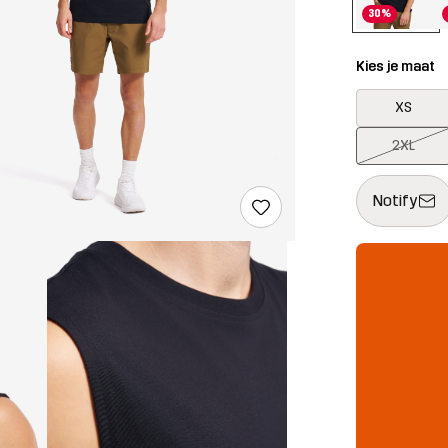
30%
Kies je maat
XS
2XL
Deze knop op
{{size}} niet
Notify