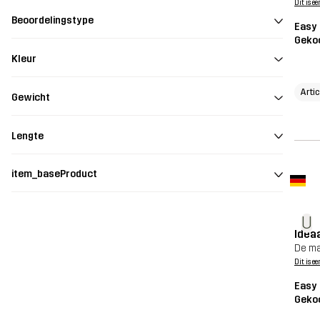
Dit is ee
Beoordelingstype
Easy
Geko
Kleur
Arti
Gewicht
Lengte
item_baseProduct
U
Idea
De ma
Dit is ee
Easy
Geko