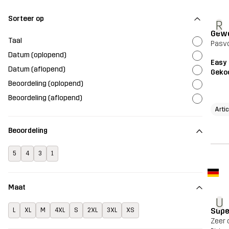
Sorteer op
R
Gewo
Taal
Pasvo
Datum (oplopend)
Easy
Datum (aflopend)
Geko
Beoordeling (oplopend)
Beoordeling (aflopend)
Arti
Beoordeling
5
4
3
1
Maat
U
Supe
L
XL
M
4XL
S
2XL
3XL
XS
Zeer 