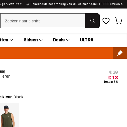
gn & kwaliteit
Gemiddelde beoordeling van 4.6 en meer dan 840.000 reviews
Zoeken wissen
iten
Gidsen
Deals
ULTRA
€ 19
(60)
 Heren
€ 13
- bespaar
€ 6
 kleur:
Black