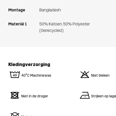
Montage
Bangladesh
Materiál 1
50% Katoen, 50% Polyester
(Gerecycled)
Kledingverzorging
8
o
40°C Machinewas
Niet bleken
d
n
Niet in de droger
Strijken op la