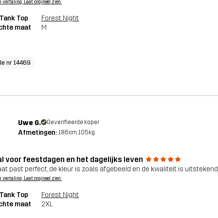
n vertaling. Laat orgineel zien.
 Tank Top
Forest Night
chte maat
M
cle nr 14469
Uwe G.
Geverifieerde koper
Afmetingen:
186cm, 105kg
al voor feestdagen en het dagelijks leven
at past perfect, de kleur is zoals afgebeeld en de kwaliteit is uitstekend
n vertaling. Laat orgineel zien.
 Tank Top
Forest Night
chte maat
2XL