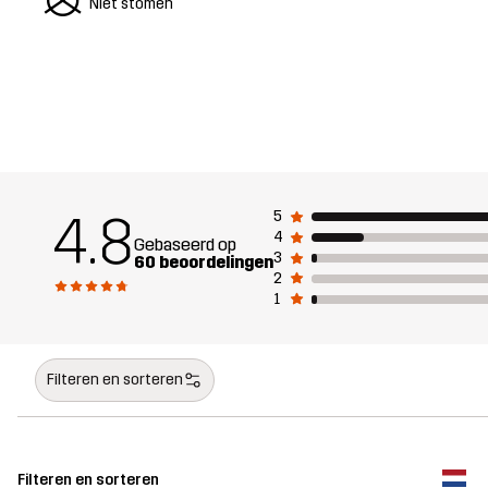
U
Niet stomen
4.8
5
4
Gebaseerd op
3
60 beoordelingen
2
1
Filteren en sorteren
Filteren en sorteren