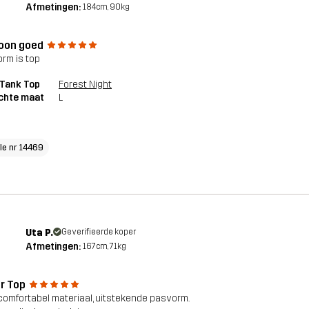
Afmetingen:
184cm, 90kg
on goed
rm is top
 Tank Top
Forest Night
chte maat
L
cle nr 14469
Uta P.
Geverifieerde koper
Afmetingen:
167cm, 71kg
r Top
comfortabel materiaal, uitstekende pasvorm.