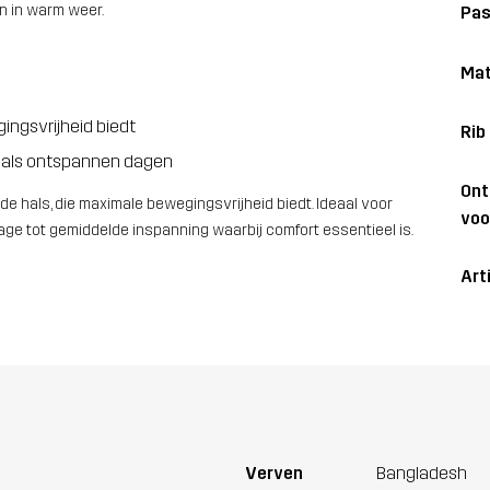
n in warm weer.
Pa
Mat
ingsvrijheid biedt
Rib
e als ontspannen dagen
On
e hals, die maximale bewegingsvrijheid biedt. Ideaal voor
voo
age tot gemiddelde inspanning waarbij comfort essentieel is.
Art
Verven
Bangladesh