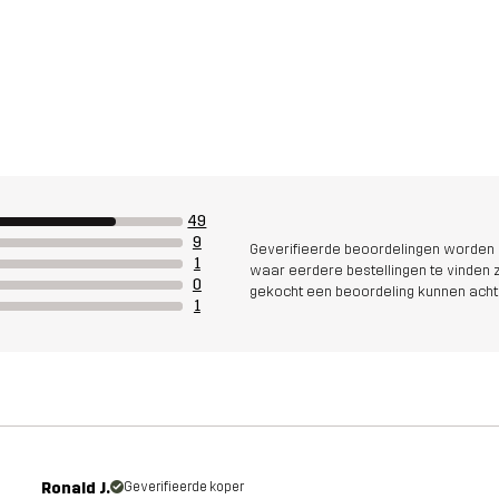
49
9
Geverifieerde beoordelingen worden i
1
waar eerdere bestellingen te vinden zi
0
gekocht een beoordeling kunnen acht
1
Ronald J.
Geverifieerde koper