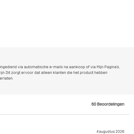
ngediend via automatische e-mails na aankoop of via Mijn Pagina's,
jn. Dit zorgt ervoor dat alleen klanten die het product hebben
erlaten.
60 Beoordelingen
4 augustus 2026