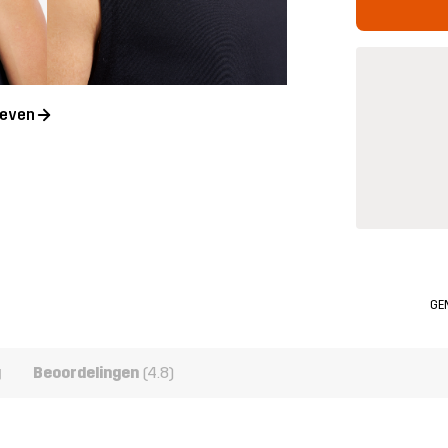
geven
GE
g
Beoordelingen
(4.8)