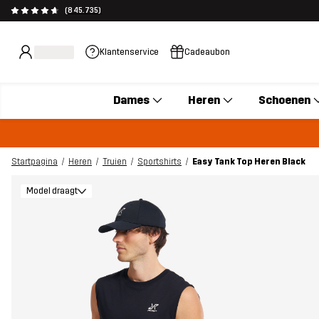
(845.735)
Klantenservice
Cadeaubon
Dames
Heren
Schoenen
Startpagina
Heren
Truien
Sportshirts
Easy Tank Top Heren Black
Model draagt