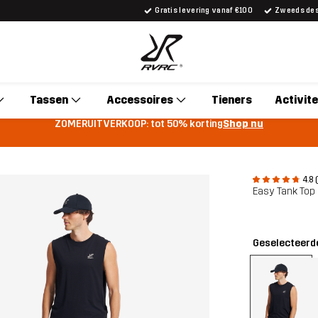
Gratis levering vanaf €100
Zweeds desi
Tassen
Accessoires
Tieners
Activite
ZOMERUITVERKOOP: tot 50% korting
Shop nu
4.8 
Easy Tank Top
Geselecteerde