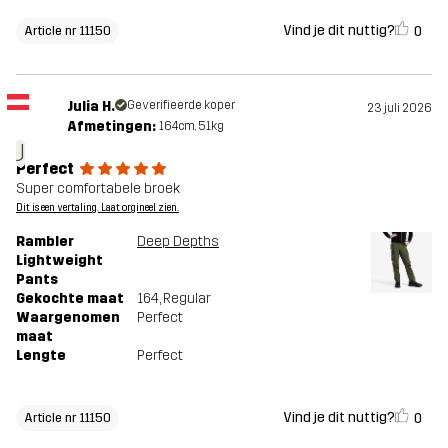
Vind je dit nuttig?
0
Article nr 11150
Julia H.
Geverifieerde koper
23 juli 2026
Afmetingen:
164cm, 51kg
J
Perfect
Super comfortabele broek
Dit is een vertaling. Laat orgineel zien.
Rambler
Deep Depths
Lightweight
Pants
Gekochte maat
164
, Regular
Waargenomen
Perfect
maat
Lengte
Perfect
Vind je dit nuttig?
0
Article nr 11150