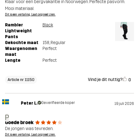
Klaar voor een bergvakantie in Noorwegen. Perfecte pasvorm.
Mooi materiaal.
Dit is een vertaling. Laat orgineel zien.
Rambler
Black
Lightweight
Pants
Gekochte maat
158
, Regular
Waargenomen
Perfect
maat
Lengte
Perfect
Vind je dit nuttig?
0
Article nr 11150
Peter L.
Geverifieerde koper
19 juli 2026
P
Goede broek
De jongen was tevreden.
Dit is een vertaling. Laat orgineel zien.