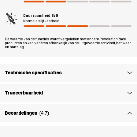
ademende materiaal houdt je koel en comfortabel, terwijl de
elastische manchetten bij de enkels ze een moderne, sportieve
Duurzaamheid
3/5
look geven. Met twee handzakken en twee dijbeenzakken met rits
Normale slijtvastheid
heb je genoeg ruimte om je essentials op te bergen. Lichtgewicht
en veelzijdig, deze broek is klaar voor waar de dag je ook brengt.
De waarde van de functies wordt vergeleken met andere RevolutionRace
producten en kan variëren afhankelijk van de uitgevoerde activiteit, het weer
en hartslag.
Pasvorm
REGULAR
Materiál 1
65% Polyester (Gerecycled), 35% Katoen
Technische specificaties
Materiál 2
89% Polyamide (Gerecycled), 11%
Traceerbaarheid
Elastaan
Voering
80% Polyester (Gerecycled), 20% Katoen
Beoordelingen
(4.7)
Mesh
100% Polyester (Gerecycled)