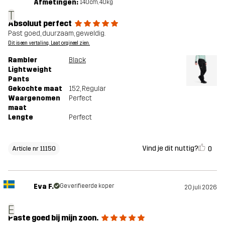
Afmetingen:
140cm, 40kg
T
Absoluut perfect
Past goed, duurzaam, geweldig.
Dit is een vertaling. Laat orgineel zien.
Rambler
Black
Lightweight
Pants
Gekochte maat
152
, Regular
Waargenomen
Perfect
maat
Lengte
Perfect
Vind je dit nuttig?
0
Article nr 11150
Eva F.
Geverifieerde koper
20 juli 2026
E
Paste goed bij mijn zoon.