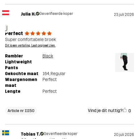
Julia H.
Geverifieerde koper
23 juli 2026
J
Perfect
Super comfortabele broek
Dit is een vertaling. Laat orgineel zien.
Rambler
Black
Lightweight
Pants
Gekochte maat
164
, Regular
Waargenomen
Perfect
maat
Lengte
Perfect
Vind je dit nuttig?
0
Article nr 11150
Tobias T.
Geverifieerde koper
20 juli 2026