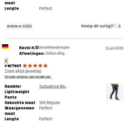
maat
Lengte
Perfect
Vind je dit nuttig?
0
Article nr 11150
Kevin H.
Geverifieerde koper
31 juli 2026
Afmetingen:
158cm, 42kg
K
Perfect
Zoals altijd geweldig
Dit is een vertaling. Laat orgineel zien.
Rambler
Turbulence Blue/Blueberry
Lightweight
Pants
Gekochte maat
164
, Regular
Waargenomen
Perfect
maat
Lengte
Perfect