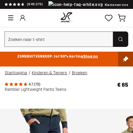
(846.075)
Klantenservice
Zoeken wissen
ZOMERUITVERKOOP: tot 50% korting
Shop nu
Startpagina
Kinderen & Tieners
Broeken
€ 65
4.7 (70)
Rambler Lightweight Pants Teens