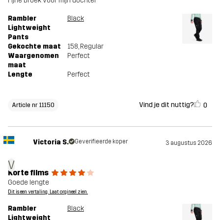
Fijne broek voor mijn dochter
Rambler
Black
Lightweight
Pants
Gekochte maat
158
, Regular
Waargenomen
Perfect
maat
Lengte
Perfect
Vind je dit nuttig?
0
Article nr 11150
Victoria S.
Geverifieerde koper
3 augustus 2026
V
Korte films
Goede lengte
Dit is een vertaling. Laat orgineel zien.
Rambler
Black
Lightweight