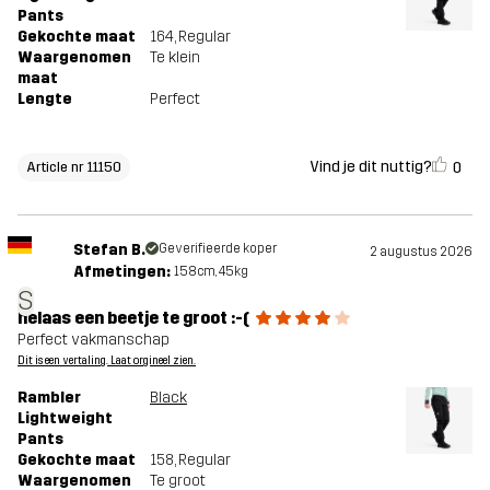
Pants
Gekochte maat
164
, Regular
Waargenomen
Te klein
maat
Lengte
Perfect
Vind je dit nuttig?
0
Article nr 11150
Stefan B.
Geverifieerde koper
2 augustus 2026
Afmetingen:
158cm, 45kg
S
helaas een beetje te groot :-(
Perfect vakmanschap
Dit is een vertaling. Laat orgineel zien.
Rambler
Black
Lightweight
Pants
Gekochte maat
158
, Regular
Waargenomen
Te groot