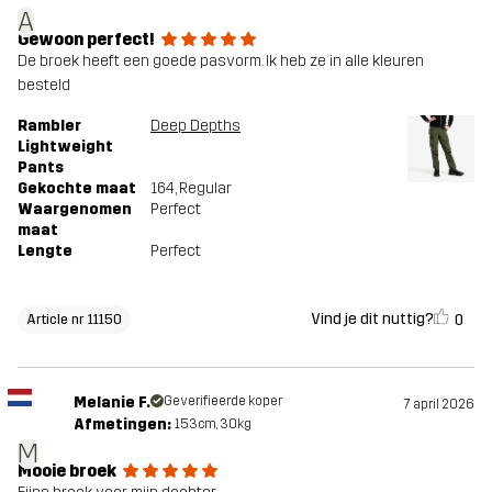
A
Gewoon perfect!
De broek heeft een goede pasvorm. Ik heb ze in alle kleuren
besteld
Rambler
Deep Depths
Lightweight
Pants
Gekochte maat
164
, Regular
Waargenomen
Perfect
maat
Lengte
Perfect
Vind je dit nuttig?
0
Article nr 11150
Melanie F.
Geverifieerde koper
7 april 2026
Afmetingen:
153cm, 30kg
M
Mooie broek