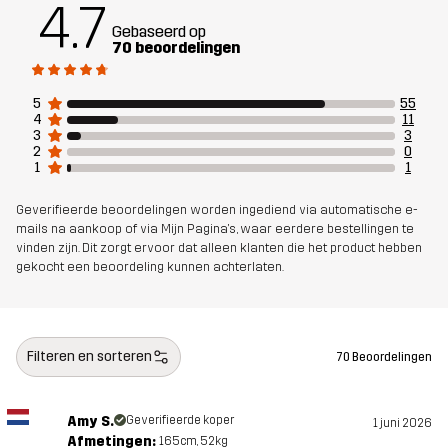
4.7
Materiaal 3
88% Polyamide (Gerecycled), 12%
Gebaseerd op
Elastaan
70 beoordelingen
Ontworpen
WANDELEN
ALLROUND
5
55
4
11
voor
3
3
2
0
1
1
Artikelnummer
11150_4840
Geverifieerde beoordelingen worden ingediend via automatische e-
mails na aankoop of via Mijn Pagina's, waar eerdere bestellingen te
vinden zijn. Dit zorgt ervoor dat alleen klanten die het product hebben
gekocht een beoordeling kunnen achterlaten.
Filteren en sorteren
70 Beoordelingen
Amy S.
Geverifieerde koper
1 juni 2026
Afmetingen:
165cm, 52kg