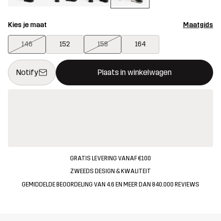
Kies je maat
Maatgids
146
152
158
164
Deze knop opent een modal met de bevestiging van een nieuw i
{{size}} niet beschikbaar
Notify
Plaats in winkelwagen
GRATIS LEVERING VANAF €100
ZWEEDS DESIGN & KWALITEIT
GEMIDDELDE BEOORDELING VAN 4.6 EN MEER DAN 840.000 REVIEWS