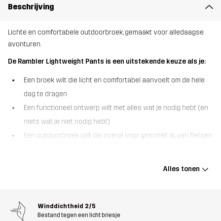
Beschrijving
Lichte en comfortabele outdoorbroek, gemaakt voor alledaagse
avonturen.
De Rambler Lightweight Pants is een uitstekende keuze als je:
Een broek wilt die licht en comfortabel aanvoelt om de hele
dag te dragen
Een functioneel ontwerp wilt met alles wat je nodig hebt (en
niets wat je niet nodig hebt)
Een outdoorbroek wilt die overal voor geschikt is, van fietsen
tot buiten rondhangen
De Rambler Lightweight Pants is gemaakt om al je bewegingen bij
Alles tonen
te houden. Hij is gemaakt van duurzaam maar lichtgewicht
materiaal en heeft 4-way stretch op belangrijke plekken voor
maximale flexibiliteit - perfect om te klimmen, skateboarden of
Winddichtheid
2/5
gewoon op ontdekkingstocht te gaan. Het sneldrogende,
Bestand tegen een licht briesje