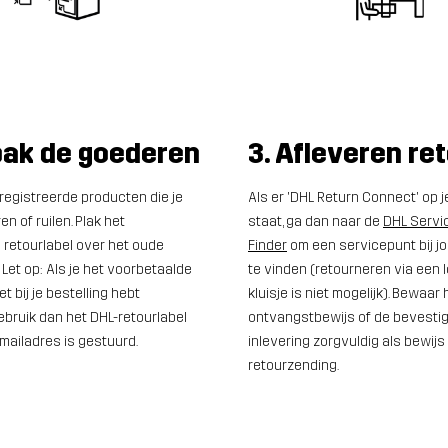
pak de goederen
3. Afleveren re
registreerde producten die je
Als er 'DHL Return Connect' op j
en of ruilen. Plak het
staat, ga dan naar de
DHL Servi
 retourlabel over het oude
Finder
om een servicepunt bij jo
 Let op: Als je het voorbetaalde
te vinden (retourneren via een l
et bij je bestelling hebt
kluisje is niet mogelijk). Bewaar 
bruik dan het DHL-retourlabel
ontvangstbewijs of de bevesti
-mailadres is gestuurd.
inlevering zorgvuldig als bewijs
retourzending.