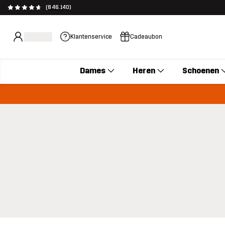
(846.140)
Klantenservice
Cadeaubon
Dames
Heren
Schoenen