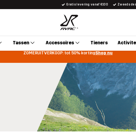
Gratis levering vanaf €100
Zweeds desi
Tassen
Accessoires
Tieners
Activite
ZOMERUITVERKOOP: tot 50% korting
Shop nu