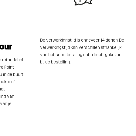
De verwerkingstijd is ongeveer 14 dagen. De
tour
verwerkingstijd kan verschillen afhankelijk
van het soort betaling dat u heeft gekozen
e retourlabel
bij de bestelling.
ce Point
u in de buurt
ocker of
het
ging van
 van je