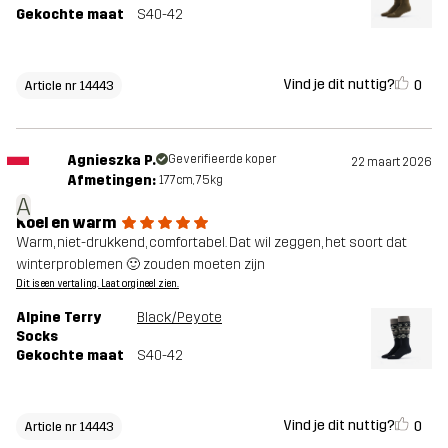
Gekochte maat
S40-42
Vind je dit nuttig?
0
Article nr 14443
Agnieszka P.
Geverifieerde koper
22 maart 2026
Afmetingen:
177cm, 75kg
A
Koel en warm
Warm, niet-drukkend, comfortabel. Dat wil zeggen, het soort dat
winterproblemen 🙂 zouden moeten zijn
Dit is een vertaling. Laat orgineel zien.
Alpine Terry
Black/Peyote
Socks
Gekochte maat
S40-42
Vind je dit nuttig?
0
Article nr 14443