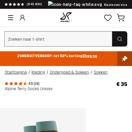
(845.890)
Klantenservice
Zoeken wissen
ZOMERUITVERKOOP: tot 50% korting
Shop nu
Startpagina
Kleding
Ondergoed & Sokken
Sokken
€ 35
4.5 (19)
Alpine Terry Socks Unisex