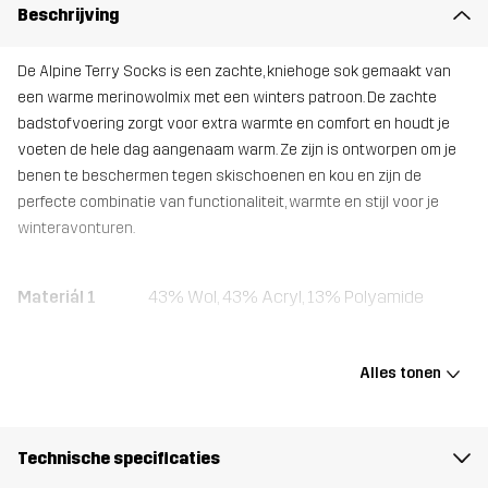
Beschrijving
De Alpine Terry Socks is een zachte, kniehoge sok gemaakt van
een warme merinowolmix met een winters patroon. De zachte
badstofvoering zorgt voor extra warmte en comfort en houdt je
voeten de hele dag aangenaam warm. Ze zijn is ontworpen om je
benen te beschermen tegen skischoenen en kou en zijn de
perfecte combinatie van functionaliteit, warmte en stijl voor je
winteravonturen.
Materiál 1
43% Wol, 43% Acryl, 13% Polyamide
Materiál 2
1% Elastaan
Alles tonen
Gewicht
90g
Technische specificaties
Ontworpen
ALPINESKIËN