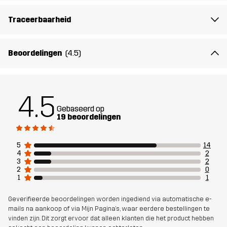
voor
Traceerbaarheid
Artikelnummer
14443_4159
Beoordelingen
(4.5)
4.5
Gebaseerd op
19 beoordelingen
5
14
4
2
3
2
2
0
1
1
Geverifieerde beoordelingen worden ingediend via automatische e-
mails na aankoop of via Mijn Pagina's, waar eerdere bestellingen te
vinden zijn. Dit zorgt ervoor dat alleen klanten die het product hebben