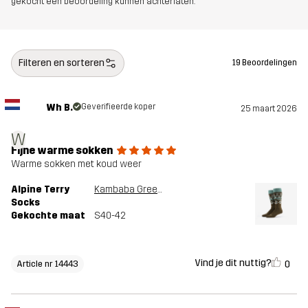
gekocht een beoordeling kunnen achterlaten.
Filteren en sorteren
19 Beoordelingen
Wh B.
Geverifieerde koper
25 maart 2026
W
Fijne warme sokken
Warme sokken met koud weer
Alpine Terry
Kambaba Green/Peyote
Socks
Gekochte maat
S40-42
Vind je dit nuttig?
0
Article nr 14443