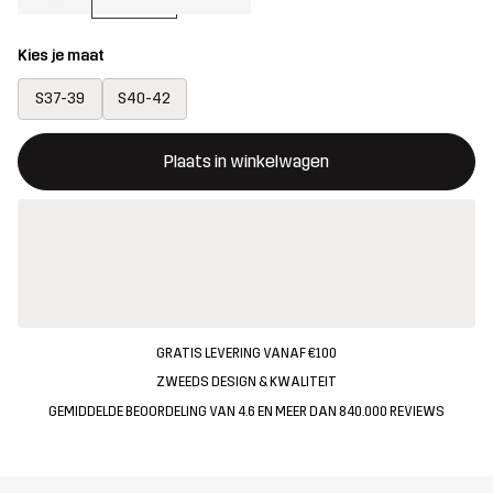
Kies je maat
S37-39
S40-42
Deze knop opent een modal met de bevestiging van een nieuw i
{{size}} niet beschikbaar
Plaats in winkelwagen
GRATIS LEVERING VANAF €100
ZWEEDS DESIGN & KWALITEIT
GEMIDDELDE BEOORDELING VAN 4.6 EN MEER DAN 840.000 REVIEWS