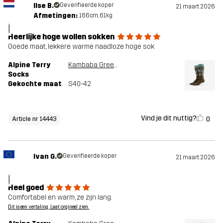
Ilse B.
Geverifieerde koper
21 maart 2026
Afmetingen:
166cm, 61kg
I
Heerlijke hoge wollen sokken
Goede maat, lekkere warme naadloze hoge sok
Alpine Terry
Kambaba Green/Peyote
Socks
Gekochte maat
S40-42
Vind je dit nuttig?
0
Article nr 14443
Ivan G.
Geverifieerde koper
21 maart 2026
I
Heel goed
Comfortabel en warm, ze zijn lang.
Dit is een vertaling. Laat orgineel zien.