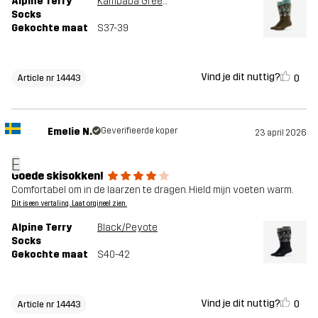
Alpine Terry
Kambaba Green/Peyote
Socks
Gekochte maat
S37-39
Vind je dit nuttig?
0
Article nr 14443
Emelie N.
Geverifieerde koper
23 april 2026
E
Goede skisokken!
Comfortabel om in de laarzen te dragen. Hield mijn voeten warm.
Dit is een vertaling. Laat orgineel zien.
Alpine Terry
Black/Peyote
Socks
Gekochte maat
S40-42
Vind je dit nuttig?
0
Article nr 14443