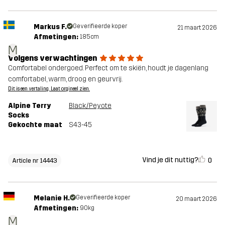
Markus F.
Geverifieerde koper
21 maart 2026
Afmetingen:
185cm
M
Volgens verwachtingen
Comfortabel ondergoed. Perfect om te skiën, houdt je dagenlang
comfortabel, warm, droog en geurvrij.
Dit is een vertaling. Laat orgineel zien.
Alpine Terry
Black/Peyote
Socks
Gekochte maat
S43-45
Vind je dit nuttig?
0
Article nr 14443
Melanie H.
Geverifieerde koper
20 maart 2026
Afmetingen:
90kg
M