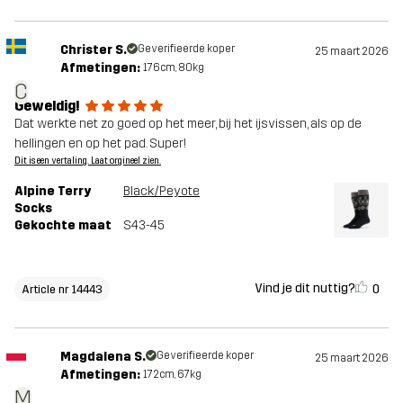
Christer S.
Geverifieerde koper
25 maart 2026
Afmetingen:
176cm, 80kg
C
Geweldig!
Dat werkte net zo goed op het meer, bij het ijsvissen, als op de
hellingen en op het pad. Super!
Dit is een vertaling. Laat orgineel zien.
Alpine Terry
Black/Peyote
Socks
Gekochte maat
S43-45
Vind je dit nuttig?
0
Article nr 14443
Magdalena S.
Geverifieerde koper
25 maart 2026
Afmetingen:
172cm, 67kg
M