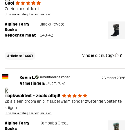
Cool
Ze zien er solide uit
Dit is een vertaling. Laat orgineel zien.
Alpine Terry
Black/Peyote
Socks
Gekochte maat
S40-42
Vind je dit nuttig?
0
Article nr 14443
Kevin L.
Geverifieerde koper
23 maart 2026
Afmetingen:
170cm, 70kg
K
Topkwaliteit - zoals altijd!
Zit als een droom en blijf superwarm zonder zweterige voeten te
krijgen
Dit is een vertaling. Laat orgineel zien.
Alpine Terry
Kambaba Green/Peyote
Socks